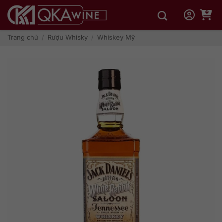
Bỏ
qua
nội
dung
Trang chủ
/
Rượu Whisky
/
Whiskey Mỹ