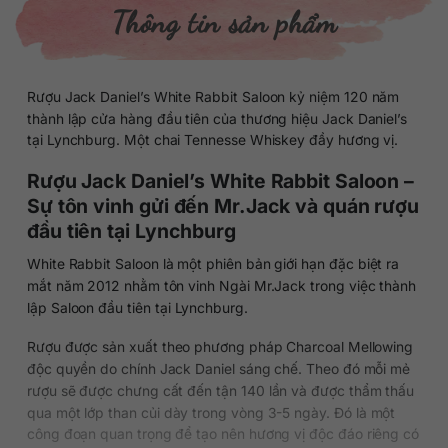
Thông tin sản phẩm
Rượu Jack Daniel’s White Rabbit Saloon kỷ niệm 120 năm
thành lập cửa hàng đầu tiên của thương hiệu Jack Daniel’s
tại Lynchburg. Một chai Tennesse Whiskey đầy hương vị.
Rượu Jack Daniel’s White Rabbit Saloon –
Sự tôn vinh gửi đến Mr.Jack và quán rượu
đầu tiên tại Lynchburg
White Rabbit Saloon là một phiên bản giới hạn đặc biệt ra
mắt năm 2012 nhằm tôn vinh Ngài Mr.Jack trong việc thành
lập Saloon đầu tiên tại Lynchburg.
Rượu được sản xuất theo phương pháp Charcoal Mellowing
độc quyền do chính Jack Daniel sáng chế. Theo đó mỗi mẻ
rượu sẽ được chưng cất đến tận 140 lần và được thẩm thấu
qua một lớp than củi dày trong vòng 3-5 ngày. Đó là một
công đoạn quan trọng để tạo nên hương vị độc đáo riêng có