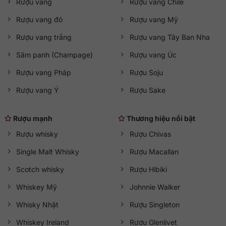
Rượu vang
Rượu vang Chile
Rượu vang đỏ
Rượu vang Mỹ
Rượu vang trắng
Rượu vang Tây Ban Nha
Sâm panh (Champage)
Rượu vang Úc
Rượu vang Pháp
Rượu Soju
Rượu vang Ý
Rượu Sake
Rượu mạnh
Thương hiệu nổi bật
Rượu whisky
Rượu Chivas
Single Malt Whisky
Rượu Macallan
Scotch whisky
Rượu Hibiki
Whiskey Mỹ
Johnnie Walker
Whisky Nhật
Rượu Singleton
Whiskey Ireland
Rượu Glenlivet