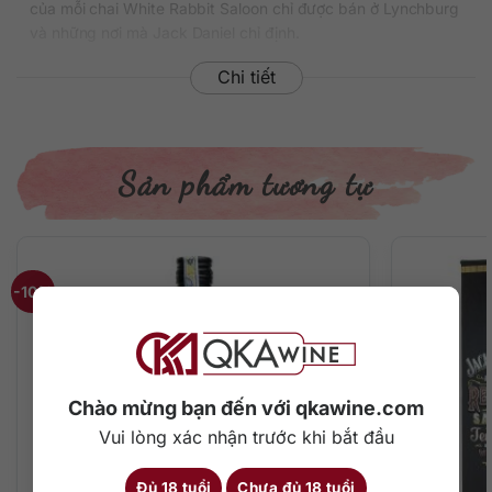
của mỗi chai White Rabbit Saloon chỉ được bán ở Lynchburg
và những nơi mà Jack Daniel chỉ định.
Chi tiết
Hiện tại bạn có thể mua nó tại Việt Nam với mức giá khoảng
1.550.000 đồng/chai 700ml tùy địa chỉ phân phối và số
lượng đặt hàng.
Thông tin chi tiết về rượu
Sản phẩm tương tự
Xuất xứ: Mỹ
Thương hiệu: Jack Daniel’s
Phân loại: Tennesse Whiskey
Nồng độ: 43%
-10%
Dung tích: 700 ml
Màu sắc: Vàng hổ phách sáng
Cách thưởng thức: Uống nguyên chất, thêm đá viên, pha
chế cocktail
Chào mừng bạn đến với qkawine.com
Mô tả hương vị rượu
Vui lòng xác nhận trước khi bắt đầu
Sau gam màu vàng hổ phách tươi sáng là một chuỗi hương
vị tuyệt vời, sự đậm đà khó cưỡng với sự có mặt của vani,
Đủ 18 tuổi
Chưa đủ 18 tuổi