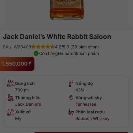
Jack Daniel’s White Rabbit Saloon
SKU: W20409
4.6/5.0 (29 bình chọn)
Còn hàng
Đã bán: 19 sản phẩm
1.550.000
₫
Dung tích
Nồng độ
700 ml
43%
Thương hiệu
Vùng whisky
Jack Daniel's
Tennessee
Xuất xứ
Phân loại rượu
Mỹ
Bourbon Whiskey