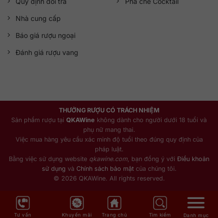
Quy định đổi trả
Pha chế Cocktail
Nhà cung cấp
Báo giá rượu ngoại
Đánh giá rượu vang
THƯỞNG RƯỢU CÓ TRÁCH NHIỆM
Sản phẩm rượu tại
QKAWine
không dành cho người dưới 18 tuổi và
phụ nữ mang thai.
Việc mua hàng yêu cầu xác minh độ tuổi theo đúng quy định của
pháp luật.
Bằng việc sử dụng website
qkawine.com
, bạn đồng ý với
Điều khoản
sử dụng
và
Chính sách bảo mật
của chúng tôi.
© 2026 QKAWine. All rights reserved.
Tư vấn
Khuyến mãi
Trang chủ
Tìm kiếm
Danh mục