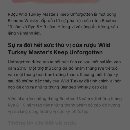
Rượu Wild Turkey Master’s Keep Unforgotten là một dòng
Blended Whisky hấp dẫn từ sự pha trộn của rượu Bourbon
13 năm và Rye 8 – 9 năm. Hương vị vô cùng ấn tượng, sâu
lắng và mãnh liệt.
Sự ra đời hết sức thú vị của rượu Wild
Turkey Master’s Keep Unforgotten
Unforgotten được tạo ra hết sức tình cờ sau một sai lầm vào
năm 2010. Một thợ thủ công đã đổ nhầm thùng rye trẻ tuổi
vào một thùng bourbon trưởng thành. Khoảng một thập kỷ
sau đó những bậc thầy của Wild Turkey đã tinh chỉnh lại hỗn
hợp để cho ra những thùng Blended Whisky cao cấp.
Việc pha trộn những thùng Bourbon 13 năm với những thùng
Rye 8 – 9 năm tạo nên những thành phẩm có cấp độ hương
vị sâu lắng cùng hương vị cực kỳ phức tạp.
Thông tin chi tiết về rượu