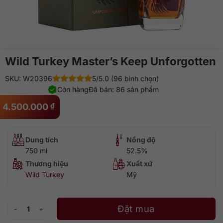
Wild Turkey Master’s Keep Unforgotten
SKU: W20396
5/5.0 (96 bình chọn)
Còn hàng
Đã bán: 86 sản phẩm
4.500.000
₫
Dung tích
Nồng độ
750 ml
52.5%
Thương hiệu
Xuất xứ
Wild Turkey
Mỹ
Wild Turkey Master's Keep Unforgotten số lượng
Đặt mua