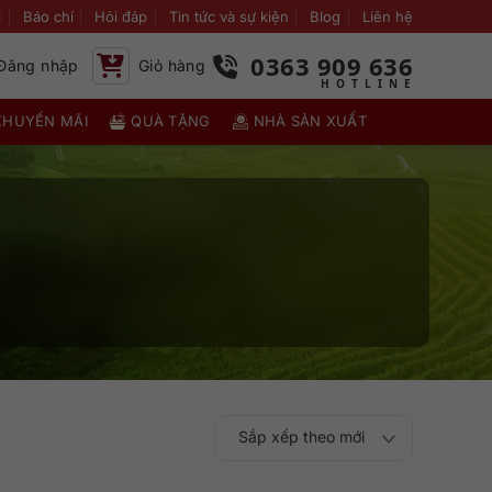
i
Báo chí
Hỏi đáp
Tin tức và sự kiện
Blog
Liên hệ
0363 909 636
Đăng nhập
Giỏ hàng
KHUYẾN MÃI
QUÀ TẶNG
NHÀ SẢN XUẤT
Sắp xếp theo mới
Sắp xếp theo
Sắp xếp theo mức
nhất
Sắp xếp theo giá:
Sắp xếp theo giá: