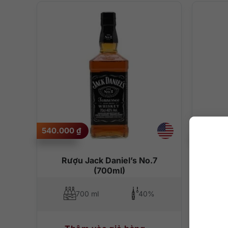
540.000
₫
700.00
Rượu Jack Daniel’s No.7
Whisk
(700ml)
700 ml
40%