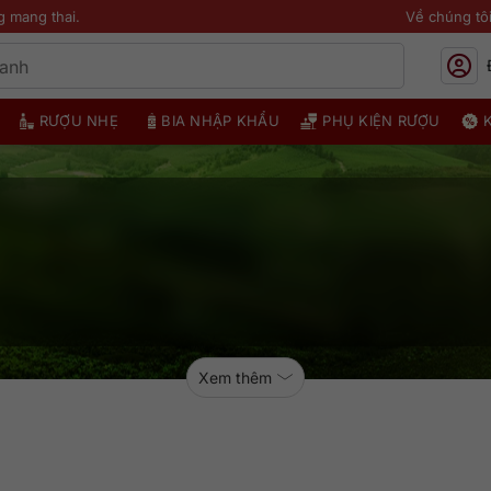
g mang thai.
Về chúng tô
RƯỢU NHẸ
BIA NHẬP KHẨU
PHỤ KIỆN RƯỢU
Xem thêm