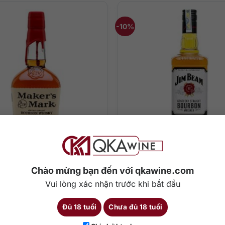
-10%
Giá
Giá
0
₫
390.000
₫
350.000
₫
gốc
hiện
là:
tại
390.000 ₫.
là:
350.
ey Maker’s Mark 750ml
Whisky Jim Beam [700
Chào mừng bạn đến với qkawine.com
Vui lòng xác nhận trước khi bắt đầu
750 ml
45%
700 ml
4
Đủ 18 tuổi
Chưa đủ 18 tuổi