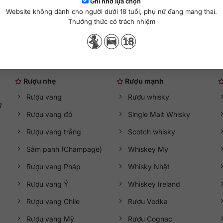
hêm vào giỏ hàng
Thêm vào giỏ hàng
Ghi nhớ lựa chọn
Website không dành cho người dưới 18 tuổi, phụ nữ đang mang thai.
Thưởng thức có trách nhiệm
Danh mục rượu ngoại
Rượu nhẹ
Rượu mạnh
Rượu vang
Rượu whisky
g
Rượu vang đỏ
Single Malt Whisky
Rượu vang trắng
Scotch whisky
Sâm panh (Champage)
Whiskey Mỹ
Rượu vang Pháp
Whisky Nhật
Rượu vang Ý
Whiskey Ireland
Rượu vang Chile
Rượu Vodka
Rượu vang Mỹ
Rượu Cognac