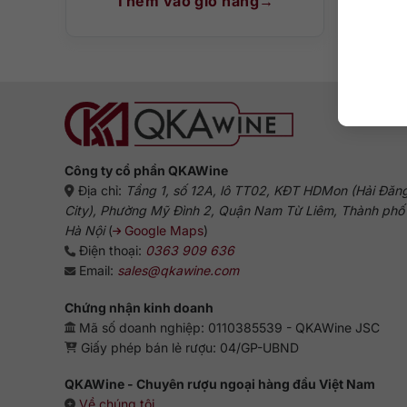
Thêm vào giỏ hàng
T
Công ty cổ phần QKAWine
Địa chỉ:
Tầng 1, số 12A, lô TT02, KĐT HDMon (Hải Đăn
City), Phường Mỹ Đình 2, Quận Nam Từ Liêm, Thành phố
Hà Nội
(
Google Maps
)
Điện thoại:
0363 909 636
Email:
sales@qkawine.com
Chứng nhận kinh doanh
Mã số doanh nghiệp: 0110385539 - QKAWine JSC
Giấy phép bán lẻ rượu: 04/GP-UBND
QKAWine - Chuyên rượu ngoại hàng đầu Việt Nam
Về chúng tôi