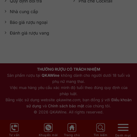
Quy định đổi trả
Pha chế Cocktail
Nhà cung cấp
Báo giá rượu ngoại
Đánh giá rượu vang
THƯỞNG RƯỢU CÓ TRÁCH NHIỆM
Sản phẩm rượu tại
QKAWine
không dành cho người dưới 18 tuổi và
phụ nữ mang thai.
Việc mua hàng yêu cầu xác minh độ tuổi theo đúng quy định của
pháp luật.
Bằng việc sử dụng website
qkawine.com
, bạn đồng ý với
Điều khoản
sử dụng
và
Chính sách bảo mật
của chúng tôi.
© 2026 QKAWine. All rights reserved.
Tư vấn
Khuyến mãi
Trang chủ
Tìm kiếm
Danh mục