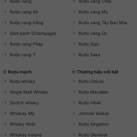
Rượu vang
Rượu vang Chile
Rượu vang đỏ
Rượu vang Mỹ
Rượu vang trắng
Rượu vang Tây Ban Nha
Sâm panh (Champage)
Rượu vang Úc
Rượu vang Pháp
Rượu Soju
Rượu vang Ý
Rượu Sake
Rượu mạnh
Thương hiệu nổi bật
Rượu whisky
Rượu Chivas
Single Malt Whisky
Rượu Macallan
Scotch whisky
Rượu Hibiki
Whiskey Mỹ
Johnnie Walker
Whisky Nhật
Rượu Singleton
Whiskey Ireland
Rượu Glenlivet