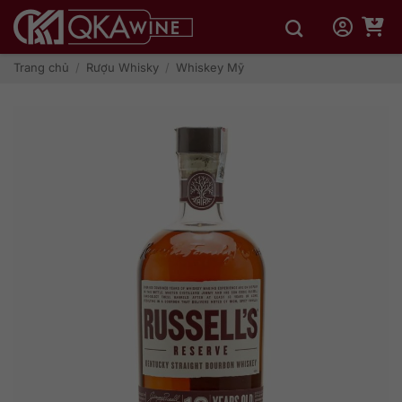
Bỏ
qua
nội
dung
Trang chủ
/
Rượu Whisky
/
Whiskey Mỹ