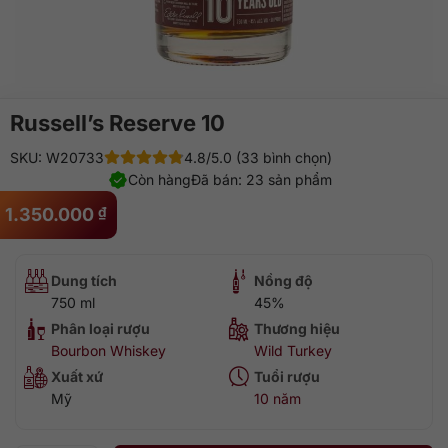
Russell’s Reserve 10
SKU: W20733
4.8/5.0 (33 bình chọn)
Còn hàng
Đã bán: 23 sản phẩm
1.350.000
₫
Dung tích
Nồng độ
750 ml
45%
Phân loại rượu
Thương hiệu
Bourbon Whiskey
Wild Turkey
Xuất xứ
Tuổi rượu
Mỹ
10 năm