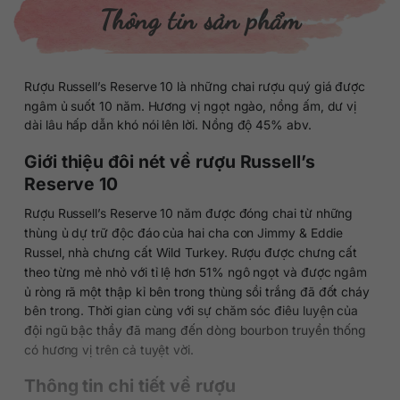
Thông tin sản phẩm
Rượu Russell’s Reserve 10 là những chai rượu quý giá được
ngâm ủ suốt 10 năm. Hương vị ngọt ngào, nồng ấm, dư vị
dài lâu hấp dẫn khó nói lên lời. Nồng độ 45% abv.
Giới thiệu đôi nét về rượu Russell’s
Reserve 10
Rượu Russell’s Reserve 10 năm được đóng chai từ những
thùng ủ dự trữ độc đáo của hai cha con Jimmy & Eddie
Russel, nhà chưng cất Wild Turkey. Rượu được chưng cất
theo từng mẻ nhỏ với tỉ lệ hơn 51% ngô ngọt và được ngâm
ủ ròng rã một thập kỉ bên trong thùng sồi trắng đã đốt cháy
bên trong. Thời gian cùng với sự chăm sóc điêu luyện của
đội ngũ bậc thầy đã mang đến dòng bourbon truyền thống
có hương vị trên cả tuyệt vời.
Thông tin chi tiết về rượu