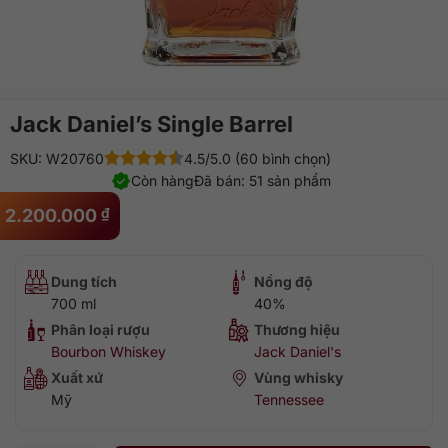
Jack Daniel’s Single Barrel
SKU: W20760
4.5/5.0 (60 bình chọn)
Còn hàng
Đã bán: 51 sản phẩm
2.200.000
₫
Dung tích
Nồng độ
700 ml
40%
Phân loại rượu
Thương hiệu
Bourbon Whiskey
Jack Daniel's
Xuất xứ
Vùng whisky
Mỹ
Tennessee