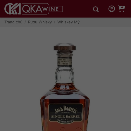
Bỏ
qua
nội
dung
Trang chủ
/
Rượu Whisky
/
Whiskey Mỹ