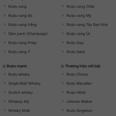
Rượu vang
Rượu vang Chile
Rượu vang đỏ
Rượu vang Mỹ
Rượu vang trắng
Rượu vang Tây Ban Nha
Sâm panh (Champage)
Rượu vang Úc
Rượu vang Pháp
Rượu Soju
Rượu vang Ý
Rượu Sake
Rượu mạnh
Thương hiệu nổi bật
Rượu whisky
Rượu Chivas
Single Malt Whisky
Rượu Macallan
Scotch whisky
Rượu Hibiki
Whiskey Mỹ
Johnnie Walker
Whisky Nhật
Rượu Singleton