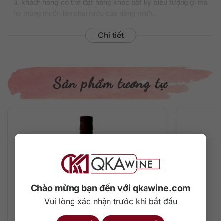
ủ, khách hàng có thể đặt hãng khắc bất kỳ biểu tượng gì mà
họ mong muốn lên chai rượu của riêng mình.
Chi phí cho một chai whiskey thượng hạng như thế chỉ vào
Chi tiết
khoảng 2.200.000 đồng cho dung tích 700ml.
Thông tin chi tiết về rượu
Sản phẩm tương tự
Xuất xứ: Mỹ
Thương hiệu: Jack Daniel’s
Phân loại: Tennessee Whiskey
Nồng độ: 40%
Dung tích: 700 ml
Màu sắc: Màu hổ phách đậm
Cách thưởng thức: Uống nguyên chất, thêm đá viên, pha
chế cocktail
Mô tả hương vị rượu
Chào mừng bạn đến với qkawine.com
Những thùng rượu được chọn thường nằm ở vị trí cao bên
Vui lòng xác nhận trước khi bắt đầu
trong nhà kho, nơi có nhiệt độ tương đối cao giúp từng thớ
gỗ giãn ra và rượu thẩm thấu qua, cuối cùng để lại một chất