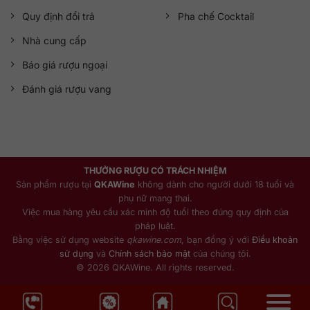
Quy định đổi trả
Pha chế Cocktail
Nhà cung cấp
Báo giá rượu ngoại
Đánh giá rượu vang
THƯỞNG RƯỢU CÓ TRÁCH NHIỆM
Sản phẩm rượu tại
QKAWine
không dành cho người dưới 18 tuổi và
phụ nữ mang thai.
Việc mua hàng yêu cầu xác minh độ tuổi theo đúng quy định của
pháp luật.
Bằng việc sử dụng website
qkawine.com
, bạn đồng ý với
Điều khoản
sử dụng
và
Chính sách bảo mật
của chúng tôi.
© 2026 QKAWine. All rights reserved.