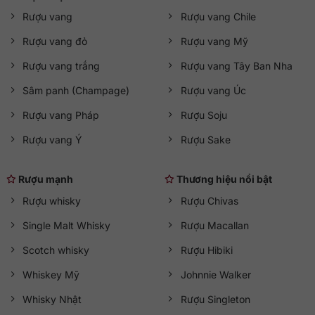
Rượu vang
Rượu vang Chile
Rượu vang đỏ
Rượu vang Mỹ
Rượu vang trắng
Rượu vang Tây Ban Nha
Sâm panh (Champage)
Rượu vang Úc
Rượu vang Pháp
Rượu Soju
Rượu vang Ý
Rượu Sake
Rượu mạnh
Thương hiệu nổi bật
Rượu whisky
Rượu Chivas
Single Malt Whisky
Rượu Macallan
Scotch whisky
Rượu Hibiki
Whiskey Mỹ
Johnnie Walker
Whisky Nhật
Rượu Singleton