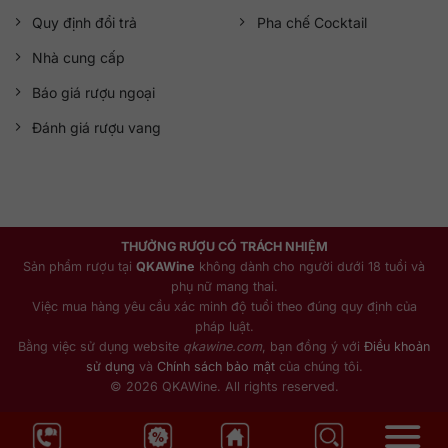
Quy định đổi trả
Pha chế Cocktail
Nhà cung cấp
Báo giá rượu ngoại
Đánh giá rượu vang
THƯỞNG RƯỢU CÓ TRÁCH NHIỆM
Sản phẩm rượu tại
QKAWine
không dành cho người dưới 18 tuổi và
phụ nữ mang thai.
Việc mua hàng yêu cầu xác minh độ tuổi theo đúng quy định của
pháp luật.
Bằng việc sử dụng website
qkawine.com
, bạn đồng ý với
Điều khoản
sử dụng
và
Chính sách bảo mật
của chúng tôi.
© 2026 QKAWine. All rights reserved.