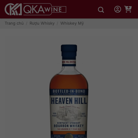
Bỏ
qua
nội
dung
Trang chủ
/
Rượu Whisky
/
Whiskey Mỹ