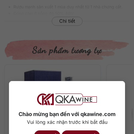
Rượu mạnh sản xuất 1 mùa duy nhất từ 1 nhà chưng cất.
Đóng chai ở nồng độ 50% ABV.
Trưởng thành trong kho ít nhất 4 năm.
Chi tiết
Chính vì vậy thành phẩm sau cùng là một dòng rượu mạnh
hấp dẫn với tông màu nâu hổ phách ấn tượng và hương vị
thực sự đậm đà.
Sản phẩm tương tự
Trên thị trường, giá bán chai Bourbon Whiskey của nhà
Heaven Hill dao động khoảng 3.450.000 đồng/chai 700ml.
Thông tin chi tiết về rượu
Xuất xứ: Mỹ
Thương hiệu: Heaven Hill
Phân loại: Bourbon American Whiskey
Nồng độ: 50%
Dung tích: 700 ml
Chào mừng bạn đến với qkawine.com
Tuổi rượu: 7 năm
Vui lòng xác nhận trước khi bắt đầu
Màu sắc: Nâu hổ phách
Cách thưởng thức: Uống nguyên chất, thêm đá viên, pha