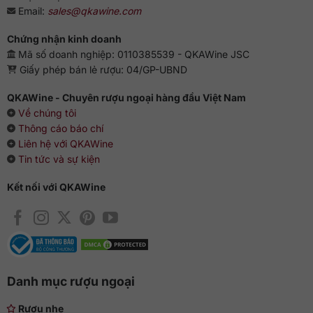
Thưởng thức
Email:
sales@qkawine.com
Nhâm nhi rượu kiểu nguyên chất, thêm đá viên, thêm nước
Chứng nhận kinh doanh
lọc hoặc pha chế cocktail.
Mã số doanh nghiệp: 0110385539 - QKAWine JSC
Giấy phép bán lẻ rượu: 04/GP-UBND
QKAWine - Chuyên rượu ngoại hàng đầu Việt Nam
Về chúng tôi
Thông cáo báo chí
Liên hệ với QKAWine
Tin tức và sự kiện
Kết nối với QKAWine
Danh mục rượu ngoại
Rượu nhẹ