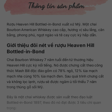
Thông tin sản phẩm
Rượu Heaven Hill Bottled-in-Bond xuất xứ Mỹ. Một chai
Bourbon American Whiskey cao cấp, hương vị sâu lắng, cân
bằng, phong phú, ngọt ngào và tê cay cực kỳ hấp dẫn.
Giới thiệu đôi nét về rượu Heaven Hill
Bottled-in-Bond
Chai Bourbon Whiskey 7 năm tuổi đến từ thương hiệu
Heaven Hill cực kỳ nổi tiếng. Nó được chưng cất theo công
thức Mash Bill độc đáo gồm có 78% ngô, 12% lúa mạch
mạch nha cùng 10% lúa mạch đen. Sau quá trình chưng cất
và không lọc lạnh, rượu sẽ được ngâm ủ tối thiểu 7 năm
trong thùng gỗ sồi Mỹ.
Đây là một chai whiskey được sản xuất theo đạo luật
Bottled-in-Bond 1897, theo đó nó đạt được 3 tiêu chí quan
trọng: