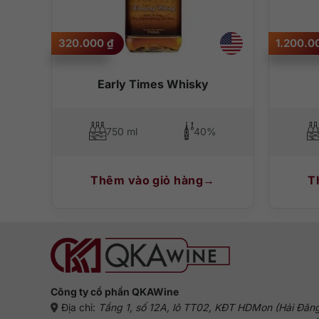
nhất. Ngoài ra có thể thêm đá lạnh hoặc chút nước lọc đ
320.000
₫
1.200.
Early Times Whisky
750 ml
40%
Thêm vào giỏ hàng
T
Công ty cổ phần QKAWine
Địa chỉ:
Tầng 1, số 12A, lô TT02, KĐT HDMon (Hải Đăn