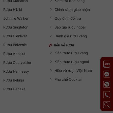
Rượu Macallan
Kiểm tra đơn hàng
Rượu Hibiki
Chính sách giao nhận
Johnnie Walker
Quy định đổi trả
Rượu Singleton
Báo giá rượu ngoại
Rượu Glenlivet
Đánh giá rượu vang
Rượu Balvenie
Hiểu về rượu
Kiến thức rượu vang
Rượu Absolut
Kiến thức rượu ngoại
Rượu Courvoisier
Hiểu về rượu Việt Nam
Rượu Hennessy
Pha chế Cocktail
Rượu Beluga
Rượu Danzka