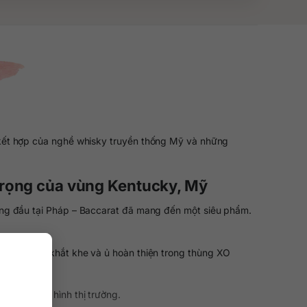
 kết hợp của nghề whisky truyền thống Mỹ và những
trọng của vùng Kentucky, Mỹ
àng đầu tại Pháp – Baccarat đã mang đến một siêu phẩm.
 điều kiện khắt khe và ủ hoàn thiện trong thùng XO
ối và tình hình thị trường.