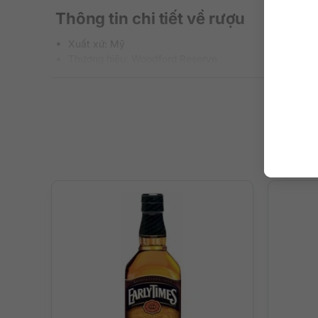
Thông tin chi tiết về rượu
Xuất xứ: Mỹ
Thương hiệu: Woodford Reserve
Phân loại: Bourbon American Whiskey
Nồng độ: 45.2%
Dung tích: 700 ml
Màu sắc: Hổ phách ánh đỏ lấp lánh
Cách thưởng thức: Uống nguyên chất, thêm đá viên, p
Mô tả hương vị rượu
– Hương vị: Mở màng bằng sự phức tạp của nhiều loại hươ
– Mùi vị: Mùi vị thơm ngọt tự nhiên hài hòa của socola đe
– Hậu vị: Một kết thúc mượt mà kéo dài và sâu đậm với h
Thưởng thức rượu trọn vẹn
Một dòng Bourbon Whisky cao cấp để biếu tặng trong nh