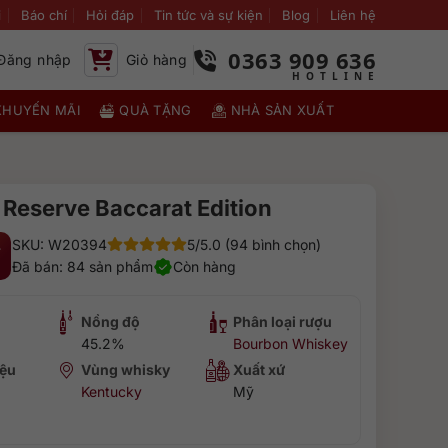
i
Báo chí
Hỏi đáp
Tin tức và sự kiện
Blog
Liên hệ
0363 909 636
Đăng nhập
Giỏ hàng
KHUYẾN MÃI
QUÀ TẶNG
NHÀ SẢN XUẤT
Reserve Baccarat Edition
SKU: W20394
5/5.0 (94 bình chọn)
₫
Đã bán: 84 sản phẩm
Còn hàng
Nồng độ
Phân loại rượu
45.2%
Bourbon Whiskey
ệu
Vùng whisky
Xuất xứ
Kentucky
Mỹ