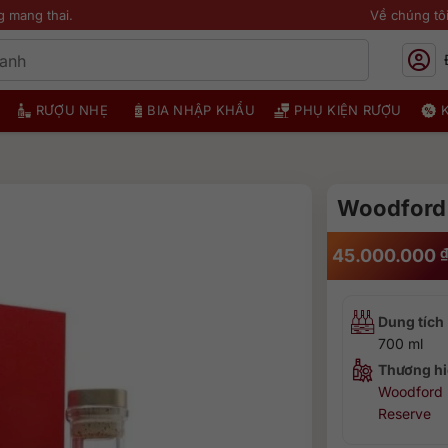
g mang thai.
Về chúng tô
RƯỢU NHẸ
BIA NHẬP KHẨU
PHỤ KIỆN RƯỢU
Woodford 
45.000.000
Dung tích
700 ml
Thương hi
Woodford
Reserve