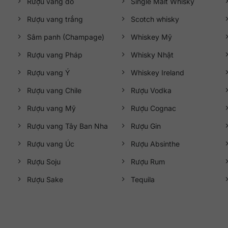
Rượu vang đỏ
Single Malt Whisky
Rượu vang trắng
Scotch whisky
Sâm panh (Champage)
Whiskey Mỹ
Rượu vang Pháp
Whisky Nhật
Rượu vang Ý
Whiskey Ireland
Rượu vang Chile
Rượu Vodka
Rượu vang Mỹ
Rượu Cognac
Rượu vang Tây Ban Nha
Rượu Gin
Rượu vang Úc
Rượu Absinthe
Rượu Soju
Rượu Rum
Rượu Sake
Tequila