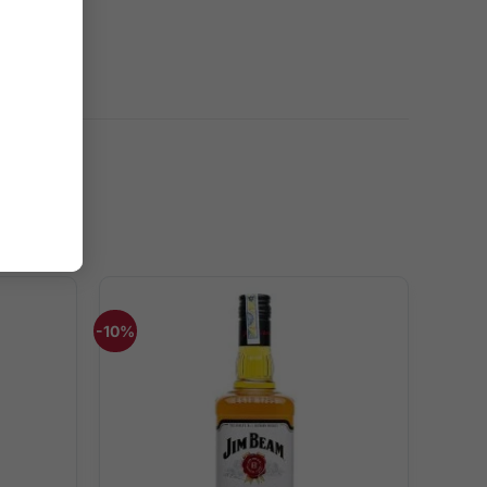
-10%
u theo kiểu nguyên chất để cảm nhận dư vị quyến rũ