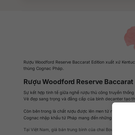
Rượu Woodford Reserve Baccarat Edition xuất xứ Kentuc
thùng Cognac Pháp.
Rượu Woodford Reserve Baccarat E
Sự kết hợp tinh tế giữa nghề rượu thủ công truyền thốn
Vẻ đẹp sang trọng và đẳng cấp của bình decanter tạo t
Còn bên trong là chất rượu được lên men từ những nguyê
Cognac nhập khẩu từ Pháp mang đến những tầng hương v
Tại Việt Nam, giá bán trung bình của chai Bourbon cao c