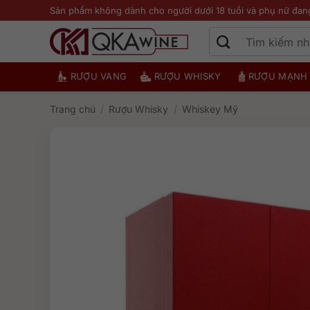
Bỏ
Sản phẩm không dành cho người dưới 18 tuổi và phụ nữ đan
qua
nội
dung
RƯỢU VANG
RƯỢU WHISKY
RƯỢU MẠNH
Trang chủ
/
Rượu Whisky
/
Whiskey Mỹ