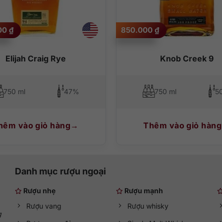
ể làm bùng nổ những dư vị khác biệt.
000
₫
850.000
₫
Elijah Craig Rye
Knob Creek 9
750 ml
47%
750 ml
5
hêm vào giỏ hàng
Thêm vào giỏ hàng
Danh mục rượu ngoại
Rượu nhẹ
Rượu mạnh
Rượu vang
Rượu whisky
g