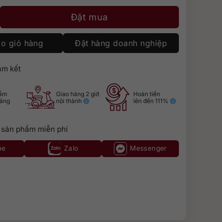
e Baccarat Edition số lượng
Đặt mua
o giỏ hàng
Đặt hàng doanh nghiệp
m kết
hẩm
Giao hàng 2 giờ
Hoàn tiền
hãng
nội thành
lên đến 111%
 sản phẩm miễn phí
ne
Zalo
Messenger