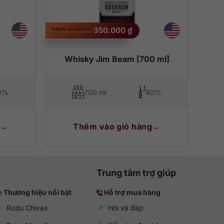
Giá
Giá
390.000
₫
350.000
₫
gốc
hiện
là:
tại
390.000 ₫.
là:
350.000 ₫.
Whisky Jim Beam [700 ml]
0%
700 ml
40%
Thêm vào giỏ hàng
Trung tâm trợ giúp
Thương hiệu nổi bật
Hỗ trợ mua hàng
Rượu Chivas
Hỏi và đáp