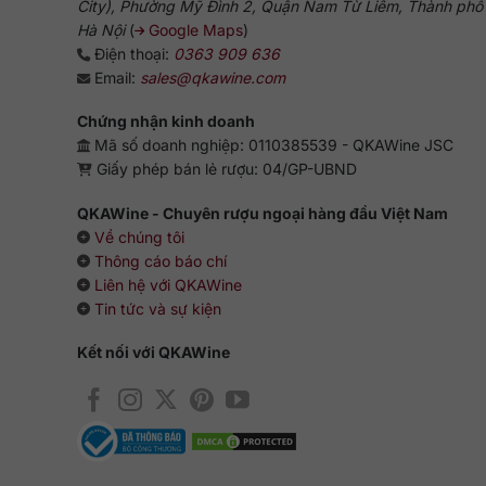
City), Phường Mỹ Đình 2, Quận Nam Từ Liêm, Thành phố
Hà Nội
(
Google Maps
)
Điện thoại:
0363 909 636
Email:
sales@qkawine.com
Chứng nhận kinh doanh
Mã số doanh nghiệp: 0110385539 - QKAWine JSC
Giấy phép bán lẻ rượu: 04/GP-UBND
QKAWine - Chuyên rượu ngoại hàng đầu Việt Nam
Về chúng tôi
Thông cáo báo chí
Liên hệ với QKAWine
Tin tức và sự kiện
Kết nối với QKAWine