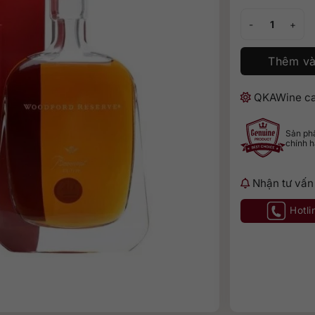
Woodford Reserv
Thêm và
QKAWine ca
Sản p
chính 
Nhận tư vấn
Hotli