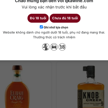
Chào mừng bạn đến với qkawine.com
Vui lòng xác nhận trước khi bắt đầu
Đủ 18 tuổi
Chưa đủ 18 tuổi
Chi tiết
Ghi nhớ lựa chọn
Website không dành cho người dưới 18 tuổi, phụ nữ đang mang thai.
Thưởng thức có trách nhiệm
ha chế cocktail
Sản phẩm tương tự
ng vị gồm mật ong, vani, caramel cùng một ít lê và táo giòn.
n, hạnh nhân, một chút quế và gỗ sồi nướng tinh tế.
ương vị trái cây khô, mật ong và biểu hiện của rượu cognac cao cấp.
ững dịp trọng đại hoặc dành để trưng bày. Bạn hãy thưởng thức rượ