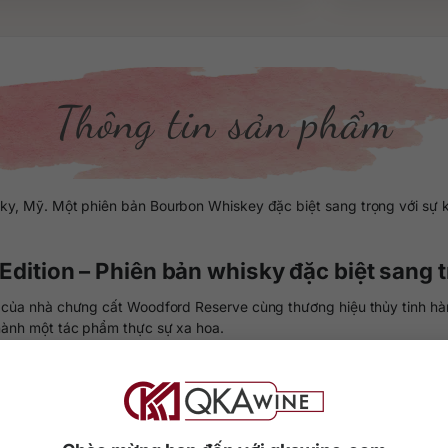
Thông tin sản phẩm
ky, Mỹ. Một phiên bản Bourbon Whiskey đặc biệt sang trọng với sự
dition – Phiên bản whisky đặc biệt sang 
g của nhà chưng cất Woodford Reserve cùng thương hiệu thủy tinh h
hành một tác phẩm thực sự xa hoa.
n liệu cao cấp nhất được tuyển chọn. Quá trình ngâm ủ lâu năm trong
ị hết sức phong phú và sâu lắng.
ấp này rơi vào khoảng 45.000.000 đồng/chai 700ml tùy đơn vị phân ph