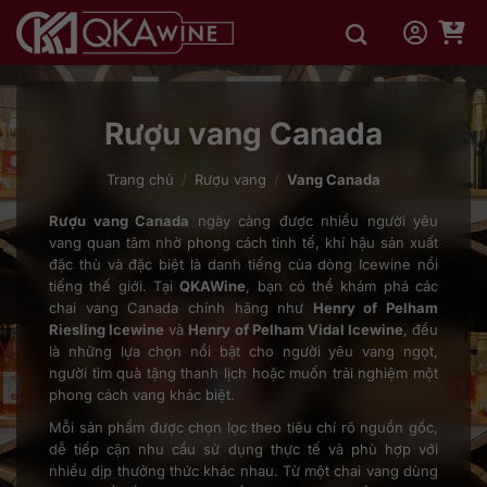
Bỏ
qua
nội
dung
Rượu vang Canada
Trang chủ
/
Rượu vang
/
Vang Canada
Rượu vang Canada
ngày càng được nhiều người yêu
vang quan tâm nhờ phong cách tinh tế, khí hậu sản xuất
đặc thù và đặc biệt là danh tiếng của dòng Icewine nổi
tiếng thế giới. Tại
QKAWine
, bạn có thể khám phá các
chai vang Canada chính hãng như
Henry of Pelham
Riesling Icewine
và
Henry of Pelham Vidal Icewine
, đều
là những lựa chọn nổi bật cho người yêu vang ngọt,
người tìm quà tặng thanh lịch hoặc muốn trải nghiệm một
phong cách vang khác biệt.
Mỗi sản phẩm được chọn lọc theo tiêu chí rõ nguồn gốc,
dễ tiếp cận nhu cầu sử dụng thực tế và phù hợp với
nhiều dịp thưởng thức khác nhau. Từ một chai vang dùng