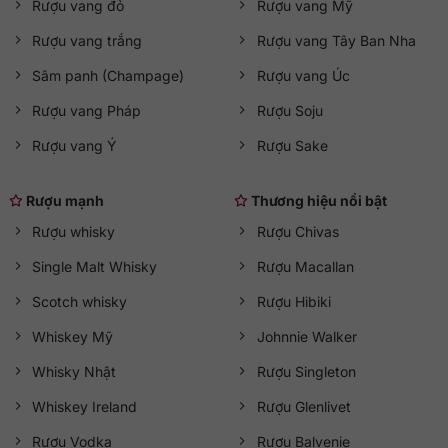
Rượu vang đỏ
Rượu vang Mỹ
Rượu vang trắng
Rượu vang Tây Ban Nha
Sâm panh (Champage)
Rượu vang Úc
Rượu vang Pháp
Rượu Soju
Rượu vang Ý
Rượu Sake
Rượu mạnh
Thương hiệu nổi bật
Rượu whisky
Rượu Chivas
Single Malt Whisky
Rượu Macallan
Scotch whisky
Rượu Hibiki
Whiskey Mỹ
Johnnie Walker
Whisky Nhật
Rượu Singleton
Whiskey Ireland
Rượu Glenlivet
Rượu Vodka
Rượu Balvenie