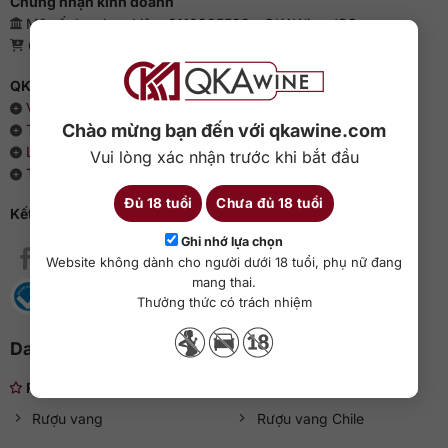
Chứng nhận kinh doanh
Mã số doanh nghiệp: 0110385539 - QKAWine JSC
Giấy phép bán lẻ rượu: 04/GP-UBND
QKAWine - Chuyên rượu ngoại hàng đầu Việt Nam
Về chúng tôi
Chào mừng bạn đến với qkawine.com
Thông cáo báo chí
Liên hệ với QKAWine
Vui lòng xác nhận trước khi bắt đầu
Tin tức và sự kiện
Đủ 18 tuổi
Chưa đủ 18 tuổi
Kết nối với QKAWine
Ghi nhớ lựa chọn
Website không dành cho người dưới 18 tuổi, phụ nữ đang
mang thai.
Thưởng thức có trách nhiệm
Danh mục rượu ngoại
Rượu nhẹ
Rượu vang
Rượu vang Chile