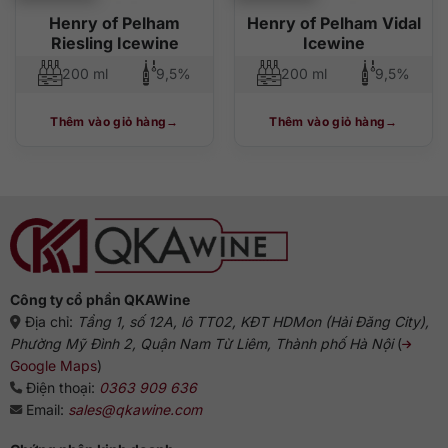
Henry of Pelham
Henry of Pelham Vidal
Riesling Icewine
Icewine
200 ml
9,5%
200 ml
9,5%
Thêm vào giỏ hàng
Thêm vào giỏ hàng
Công ty cổ phần QKAWine
Địa chỉ:
Tầng 1, số 12A, lô TT02, KĐT HDMon (Hải Đăng City),
Phường Mỹ Đình 2, Quận Nam Từ Liêm, Thành phố Hà Nội
(
Google Maps
)
Điện thoại:
0363 909 636
Email:
sales@qkawine.com