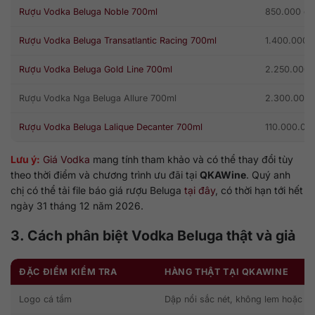
Rượu Vodka Beluga Noble 700ml
850.000 đ
Rượu Vodka Beluga Transatlantic Racing 700ml
1.400.000 
Rượu Vodka Beluga Gold Line 700ml
2.250.000 
Rượu Vodka Nga Beluga Allure 700ml
2.300.000 
Rượu Vodka Beluga Lalique Decanter 700ml
110.000.00
Lưu ý:
Giá Vodka
mang tính tham khảo và có thể thay đổi tùy
theo thời điểm và chương trình ưu đãi tại
QKAWine
. Quý anh
chị có thể tải file báo giá rượu Beluga
tại đây
, có thời hạn tới hết
ngày 31 tháng 12 năm 2026.
3. Cách phân biệt Vodka Beluga thật và giả
ĐẶC ĐIỂM KIỂM TRA
HÀNG THẬT TẠI QKAWINE
Logo cá tầm
Dập nổi sắc nét, không lem hoặc n