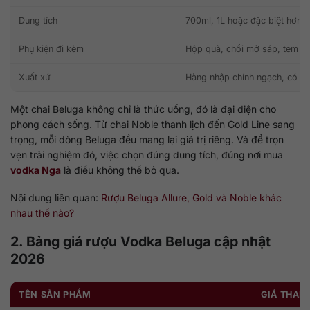
Dung tích
700ml, 1L hoặc đặc biệt hơn
Phụ kiện đi kèm
Hộp quà, chổi mở sáp, tem tra
Xuất xứ
Hàng nhập chính ngạch, có C
Một chai Beluga không chỉ là thức uống, đó là đại diện cho
phong cách sống. Từ chai Noble thanh lịch đến Gold Line sang
trọng, mỗi dòng Beluga đều mang lại giá trị riêng. Và để trọn
vẹn trải nghiệm đó, việc chọn đúng dung tích, đúng nơi mua
vodka Nga
là điều không thể bỏ qua.
Nội dung liên quan:
Rượu Beluga Allure, Gold và Noble khác
nhau thế nào?
2. Bảng giá rượu Vodka Beluga cập nhật
2026
TÊN SẢN PHẨM
GIÁ THAM