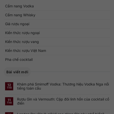
Cẩm nang Vodka
Cẩm nang Whisky
Giá rượu ngoại
Kiến thức rượu ngoại
Kiến thức rượu vang
Kiến thức rượu Việt Nam
Pha chế cocktail
Bài viết mới
Khám phá Smirnoff Vodka: Thương hiệu Vodka Nga nổi
12
tiếng toàn cầu
Th6
Không
có
Rượu Gin và Vermouth: Cặp đôi linh hồn của cocktail cổ
bình
11
luận
điển
Th6
ở
Khám
Không
phá
có
Smirnoff
bình