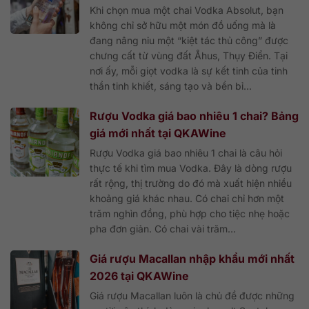
Khi chọn mua một chai Vodka Absolut, bạn
không chỉ sở hữu một món đồ uống mà là
đang nâng niu một “kiệt tác thủ công” được
chưng cất từ vùng đất Åhus, Thụy Điển. Tại
nơi ấy, mỗi giọt vodka là sự kết tinh của tinh
thần tinh khiết, sáng tạo và bền bỉ...
Rượu Vodka giá bao nhiêu 1 chai? Bảng
giá mới nhất tại QKAWine
Rượu Vodka giá bao nhiêu 1 chai là câu hỏi
thực tế khi tìm mua Vodka. Đây là dòng rượu
rất rộng, thị trường do đó mà xuất hiện nhiều
khoảng giá khác nhau. Có chai chỉ hơn một
trăm nghìn đồng, phù hợp cho tiệc nhẹ hoặc
pha đơn giản. Có chai vài trăm...
Giá rượu Macallan nhập khẩu mới nhất
2026 tại QKAWine
Giá rượu Macallan luôn là chủ đề được những