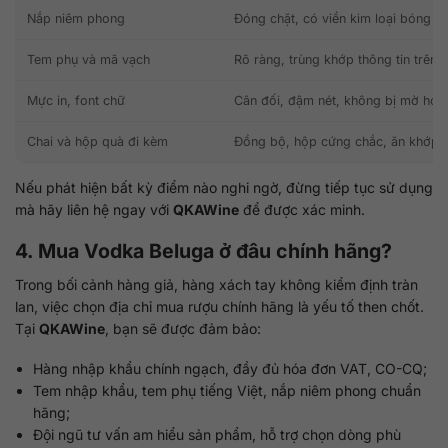
Nắp niêm phong
Đóng chặt, có viền kim loại bóng
Tem phụ và mã vạch
Rõ ràng, trùng khớp thông tin trên 
Mực in, font chữ
Cân đối, đậm nét, không bị mờ hoặc
Chai và hộp quà đi kèm
Đồng bộ, hộp cứng chắc, ăn khớp t
Nếu phát hiện bất kỳ điểm nào nghi ngờ, đừng tiếp tục sử dụng
mà hãy liên hệ ngay với
QKAWine
để được xác minh.
4. Mua Vodka Beluga ở đâu chính hãng?
Trong bối cảnh hàng giả, hàng xách tay không kiểm định tràn
lan, việc chọn địa chỉ mua rượu chính hãng là yếu tố then chốt.
Tại
QKAWine
, bạn sẽ được đảm bảo:
Hàng nhập khẩu chính ngạch, đầy đủ hóa đơn VAT, CO-CQ;
Tem nhập khẩu, tem phụ tiếng Việt, nắp niêm phong chuẩn
hãng;
Đội ngũ tư vấn am hiểu sản phẩm, hỗ trợ chọn dòng phù