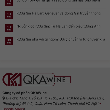
London Dry Gin là gì? Vì sao dòng Gin này phổ biến?
10
Vodka:
luận
Th6
Thương
ở
Không
hiệu
Rượu
có
Vodka
Gin
bình
Nga
Rượu Gin Hà Lan: Genever và dòng Gin truyền thống
và
luận
10
nổi
ở
Vermouth:
Th6
tiếng
Không
London
Cặp
toàn
có
Dry
đôi
cầu
bình
Gin
linh
Nguồn gốc rượu Gin: Từ Hà Lan đến biểu tượng Anh
luận
10
là
hồn
ở
gì?
của
Th6
Không
Rượu
Vì
cocktail
có
Gin
sao
cổ
bình
Hà
dòng
điển
Rượu Gin pha với gì ngon? Gợi ý chuẩn vị từ chuyên gia
luận
09
Lan:
Gin
ở
Genever
này
Th6
Không
Nguồn
và
phổ
có
gốc
dòng
biến?
bình
rượu
Gin
luận
Gin:
truyền
ở
Từ
thống
Rượu
Hà
Gin
Lan
pha
đến
với
biểu
gì
tượng
ngon?
Anh
Gợi
ý
chuẩn
vị
từ
chuyên
gia
Công ty cổ phần QKAWine
Địa chỉ:
Tầng 1, số 12A, lô TT02, KĐT HDMon (Hải Đăng City),
Phường Mỹ Đình 2, Quận Nam Từ Liêm, Thành phố Hà Nội
(
Google Maps
)