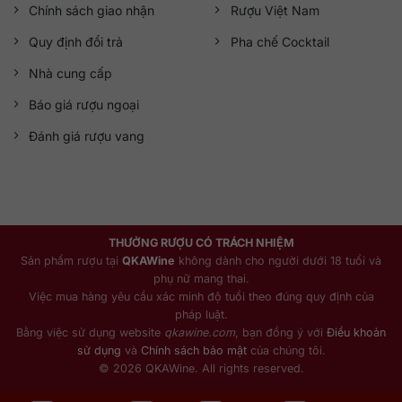
Chính sách giao nhận
Rượu Việt Nam
Quy định đổi trả
Pha chế Cocktail
Nhà cung cấp
Báo giá rượu ngoại
Đánh giá rượu vang
THƯỞNG RƯỢU CÓ TRÁCH NHIỆM
Sản phẩm rượu tại
QKAWine
không dành cho người dưới 18 tuổi và
phụ nữ mang thai.
Việc mua hàng yêu cầu xác minh độ tuổi theo đúng quy định của
pháp luật.
Bằng việc sử dụng website
qkawine.com
, bạn đồng ý với
Điều khoản
sử dụng
và
Chính sách bảo mật
của chúng tôi.
© 2026 QKAWine. All rights reserved.