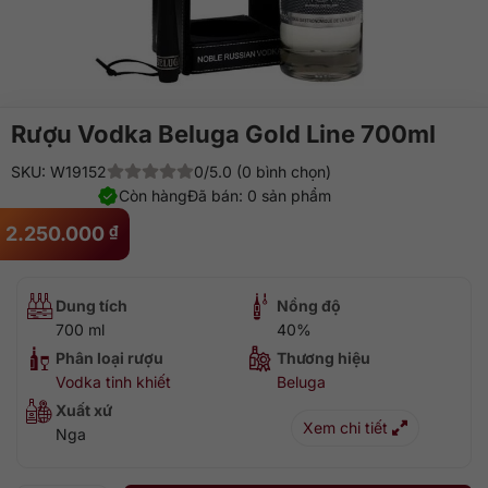
Rượu Vodka Beluga Gold Line 700ml
SKU: W19152
0/5.0 (0 bình chọn)
Còn hàng
Đã bán: 0 sản phẩm
2.250.000
₫
Dung tích
Nồng độ
700 ml
40%
Phân loại rượu
Thương hiệu
Vodka tinh khiết
Beluga
Xuất xứ
Xem chi tiết
Nga