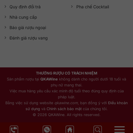
Quy định đổi trả
Pha chế Cocktail
Nhà cung cấp
Báo giá rượu ngoại
Đánh giá rượu vang
THƯỞNG RƯỢU CÓ TRÁCH NHIỆM
Sản phẩm rượu tại
QKAWine
không dành cho người dưới 18 tuổi và
phụ nữ mang thai.
Việc mua hàng yêu cầu xác minh độ tuổi theo đúng quy định của
pháp luật.
Bằng việc sử dụng website
qkawine.com
, bạn đồng ý với
Điều khoản
sử dụng
và
Chính sách bảo mật
của chúng tôi.
© 2026 QKAWine. All rights reserved.