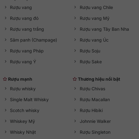
Rượu vang
Rượu vang Chile
Nguyên liệu chính
Lúa mì, mạch nha, nước ngầm Siberia
Rượu vang đỏ
Rượu vang Mỹ
Phương pháp chưng cất
Ủ tự nhiên 90 ngày, đóng chai thủ cô
Rượu vang trắng
Rượu vang Tây Ban Nha
Hương vị
Êm dịu, dày vị mạch nha, hậu tiêu nh
Sâm panh (Champage)
Rượu vang Úc
Dung tích
700ml
Rượu vang Pháp
Rượu Soju
Nồng độ cồn
40%
Rượu vang Ý
Rượu Sake
Màu sắc
Trong suốt
Rượu mạnh
Thương hiệu nổi bật
Thiết kế chai
Thủy tinh cao cấp, niêm phong sáp, 
Rượu whisky
Rượu Chivas
Phù hợp sử dụng
Biếu tặng cấp cao, tiệc sang trọng, 
Single Malt Whisky
Rượu Macallan
Scotch whisky
Rượu Hibiki
Mua Vodka Beluga Gold Line 700ml chính
hãng tại QKAWine
Whiskey Mỹ
Johnnie Walker
Tại
QKAWine
, bạn yên tâm về:
Whisky Nhật
Rượu Singleton