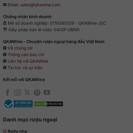
quan trọng.
Email:
sales@qkawine.com
Tiệc sang trọng
: Các buổi tiệc rượu cao cấp, kỷ niệm,
khai trương quy mô lớn.
Chứng nhận kinh doanh
Sưu tầm
: Gold Line là viên ngọc quý cho bộ sưu tập
Mã số doanh nghiệp: 0110385539 - QKAWine JSC
vodka cao cấp của bất kỳ ai.
Giấy phép bán lẻ rượu: 04/GP-UBND
Ngoài Gold Line,
QKAWine
phân phối chính hãng đầy đủ
QKAWine - Chuyên rượu ngoại hàng đầu Việt Nam
các dòng sản phẩm rượu Vodka Beluga tại Việt Nam
. Mức
Về chúng tôi
giá cạnh tranh cùng nhiều uư đãi hấp dẫn. Tham khảo thêm:
Thông cáo báo chí
Bảng giá rượu Vodka Beluga Gold Line mới nhất
.
Liên hệ với QKAWine
Tin tức và sự kiện
Bảng thông tin chi tiết sản phẩm rượu
Vodka Beluga Gold Line 700ml
Kết nối với QKAWine
THÔNG TIN
CHI TIẾT
Xuất xứ
Nga (Mariinsk Distillery)
Thương hiệu
Beluga
Danh mục rượu ngoại
Loại rượu
Vodka mùi nhẹ, ủ lâu
Rượu nhẹ