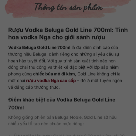
Thông tin sản phẩm
Rượu Vodka Beluga Gold Line 700ml: Tinh
hoa vodka Nga cho giới sành rượu
Vodka Beluga Gold Line 700ml
là đại diện đỉnh cao của
thương hiệu Beluga, dành riêng cho những ai yêu cầu sự
hoàn hảo tuyệt đối. Với quy trình sản xuất tinh xảo hơn,
đóng chai thủ công và thiết kế đặc biệt với lớp sáp niêm
phong cùng
chiếc búa mở đi kèm
, Gold Line không chỉ là
một chai
rượu vodka Nga cao cấp
– đó là một tuyên ngôn
về đẳng cấp thưởng thức.
Điểm khác biệt của Vodka Beluga Gold Line
700ml
Không giống phiên bản Beluga Noble, Gold Line sở hữu
nhiều yếu tố tạo nên chuẩn mực riêng:
Ủ tự nhiên lâu hơn
: Gold Line được ủ 90 ngày (so với 30