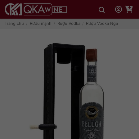
Bỏ
qua
nội
dung
Trang chủ
/
Rượu mạnh
/
Rượu Vodka
/
Rượu Vodka Nga