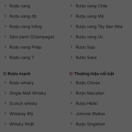
Rượu vang
Rượu vang Chile
Rượu vang đỏ
Rượu vang Mỹ
Rượu vang trắng
Rượu vang Tây Ban Nha
Sâm panh (Champage)
Rượu vang Úc
Rượu vang Pháp
Rượu Soju
Rượu vang Ý
Rượu Sake
Rượu mạnh
Thương hiệu nổi bật
Rượu whisky
Rượu Chivas
Single Malt Whisky
Rượu Macallan
Scotch whisky
Rượu Hibiki
Whiskey Mỹ
Johnnie Walker
Whisky Nhật
Rượu Singleton