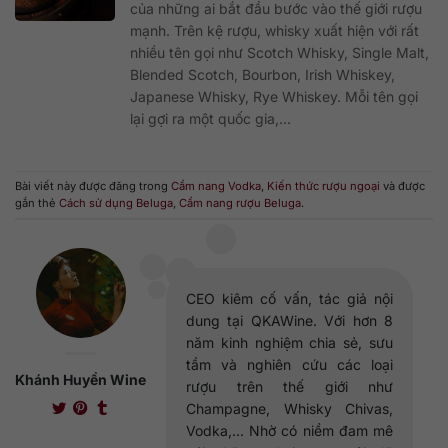
của những ai bắt đầu bước vào thế giới rượu
mạnh. Trên kệ rượu, whisky xuất hiện với rất
nhiều tên gọi như Scotch Whisky, Single Malt,
Blended Scotch, Bourbon, Irish Whiskey,
Japanese Whisky, Rye Whiskey. Mỗi tên gọi
lại gợi ra một quốc gia,...
Bài viết này được đăng trong
Cẩm nang Vodka
,
Kiến thức rượu ngoại
và được
gắn thẻ
Cách sử dụng Beluga
,
Cẩm nang rượu Beluga
.
CEO kiêm cố vấn, tác giả nội
dung tại QKAWine. Với hơn 8
năm kinh nghiệm chia sẻ, sưu
tầm và nghiên cứu các loại
Khánh Huyền Wine
rượu trên thế giới như
Champagne, Whisky Chivas,
Vodka,... Nhờ có niềm đam mê