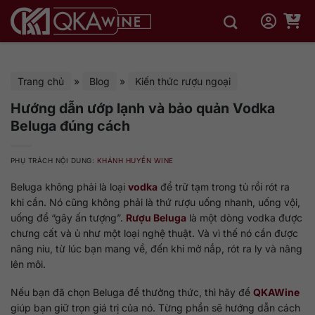
Bỏ
qua
nội
dung
Trang chủ
»
Blog
»
Kiến thức rượu ngoại
Hướng dẫn ướp lạnh và bảo quản Vodka
Beluga đúng cách
PHỤ TRÁCH NỘI DUNG:
KHÁNH HUYỀN WINE
Beluga không phải là loại
vodka
để trữ tạm trong tủ rồi rót ra
khi cần. Nó cũng không phải là thứ rượu uống nhanh, uống vội,
uống để “gây ấn tượng”.
Rượu Beluga
là một dòng vodka được
chưng cất và ủ như một loại nghệ thuật. Và vì thế nó cần được
nâng niu, từ lúc bạn mang về, đến khi mở nắp, rót ra ly và nâng
lên môi.
Nếu bạn đã chọn Beluga để thưởng thức, thì hãy để
QKAWine
giúp bạn giữ trọn giá trị của nó. Từng phần sẽ hướng dẫn cách