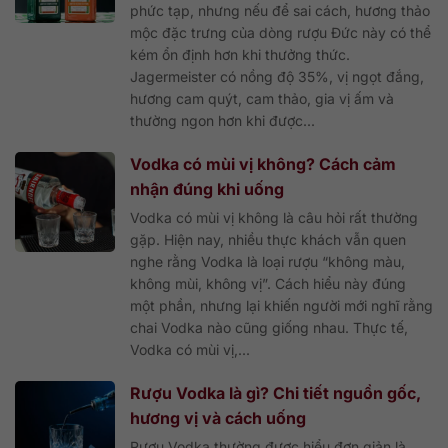
phức tạp, nhưng nếu để sai cách, hương thảo
mộc đặc trưng của dòng rượu Đức này có thể
kém ổn định hơn khi thưởng thức.
Jagermeister có nồng độ 35%, vị ngọt đắng,
hương cam quýt, cam thảo, gia vị ấm và
thường ngon hơn khi được...
Vodka có mùi vị không? Cách cảm
nhận đúng khi uống
Vodka có mùi vị không là câu hỏi rất thường
gặp. Hiện nay, nhiều thực khách vẫn quen
nghe rằng Vodka là loại rượu “không màu,
không mùi, không vị”. Cách hiểu này đúng
một phần, nhưng lại khiến người mới nghĩ rằng
chai Vodka nào cũng giống nhau. Thực tế,
Vodka có mùi vị,...
Rượu Vodka là gì? Chi tiết nguồn gốc,
hương vị và cách uống
Rượu Vodka thường được hiểu đơn giản là