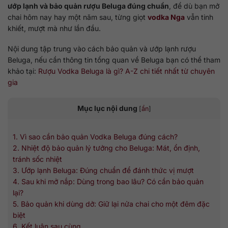
ướp lạnh và bảo quản rượu Beluga đúng chuẩn
, để dù bạn mở
chai hôm nay hay một năm sau, từng giọt
vodka Nga
vẫn tinh
khiết, mượt mà như lần đầu.
Nội dung tập trung vào cách bảo quản và ướp lạnh rượu
Beluga, nếu cần thông tin tổng quan về Beluga bạn có thể tham
khảo tại:
Rượu Vodka Beluga là gì? A-Z chi tiết nhất từ chuyên
gia
Mục lục nội dung
[
ẩn
]
1. Vì sao cần bảo quản Vodka Beluga đúng cách?
2. Nhiệt độ bảo quản lý tưởng cho Beluga: Mát, ổn định,
tránh sốc nhiệt
3. Ướp lạnh Beluga: Đúng chuẩn để đánh thức vị mượt
4. Sau khi mở nắp: Dùng trong bao lâu? Có cần bảo quản
lại?
5. Bảo quản khi dùng dở: Giữ lại nửa chai cho một đêm đặc
biệt
6. Kết luận sau cùng