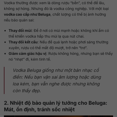
Vodka thường được xem là dòng rượu “bền”, có thể để lâu,
không sợ hỏng. Nhưng đó là vodka công nghiệp. Với một loại
vodka cao cấp như Beluga
, chất lượng có thể bị ảnh hưởng
nếu bảo quản sai:
Thay đổi mùi
: Để ở nơi có mùi mạnh hoặc không khí ẩm có
thể khiến vodka hấp thu mùi lạ qua nút chai.
Thay đổi kết cấu
: Nếu để quá lạnh hoặc phơi sáng thường
xuyên, rượu có thể mất độ mượt, trở nên “trơ”.
Giảm cảm giác hậu vị
: Rượu không hỏng, nhưng bạn sẽ thấy
nó “nhạt” đi, kém tinh tế.
Vodka Beluga giống như một bản nhạc cổ
điển: Nếu bạn vặn sai âm lượng hoặc dùng
loa kém, bạn vẫn nghe được nhưng không
còn thấy đẹp.
2. Nhiệt độ bảo quản lý tưởng cho Beluga:
Mát, ổn định, tránh sốc nhiệt