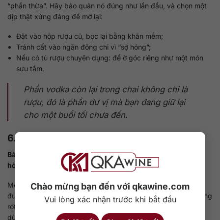
“phần thừa”. Hãy bảo quản nó đúng như lần đầu, và chọn một
dịp thật xứng đáng để mở lại:
Đặt vào hộp rượu cũ, bọc lại bằng khăn mềm;
Tránh cất vào ngăn đông chỉ vì “sợ hỏng”;
Nếu có tủ rượu chuyên dụng: để ở góc riêng như một món
sưu tầm.
Phần vodka còn lại trong chai không chỉ là
rượu, đó là phần dư vị mà bạn đang giữ lại
cho một buổi tối chưa đến.
6. Kết luận sau cùng
Bảo quản rượu Beluga không phải là để giữ vodka không
hỏng mà là giữ lại cảm xúc.
Một chai Beluga được bảo quản đúng cách sẽ luôn “nói lại
Chào mừng bạn đến với qkawine.com
được câu chuyện của mình”, dù là lần đầu mở hay lần cuối cùng
Vui lòng xác nhận trước khi bắt đầu
rót. Và nếu bạn làm đúng từ khâu cất giữ, ướp lạnh đến cách
dùng sau khi mở thì không có ngụm vodka nào là vô nghĩa.