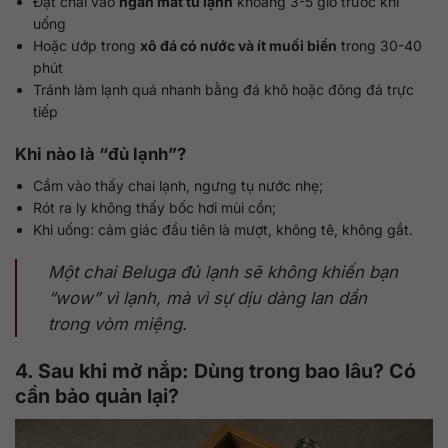
Đặt chai vào
ngăn mát tủ lạnh
khoảng 3-5 giờ trước khi
uống
Hoặc ướp trong
xô đá có nước và ít muối biển
trong 30-40
phút
Tránh làm lạnh quá nhanh bằng đá khô hoặc đông đá trực
tiếp
Khi nào là “đủ lạnh”?
Cầm vào thấy chai lạnh, ngưng tụ nước nhẹ;
Rót ra ly không thấy bốc hơi mùi cồn;
Khi uống: cảm giác đầu tiên là mượt, không tê, không gắt.
Một chai Beluga đủ lạnh sẽ không khiến bạn
“wow” vì lạnh, mà vì sự dịu dàng lan dần
trong vòm miệng.
4. Sau khi mở nắp: Dùng trong bao lâu? Có
cần bảo quản lại?