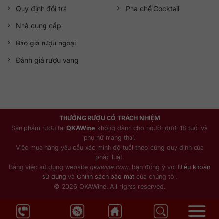
Quy định đổi trả
Pha chế Cocktail
Nhà cung cấp
Báo giá rượu ngoại
Đánh giá rượu vang
THƯỞNG RƯỢU CÓ TRÁCH NHIỆM
Sản phẩm rượu tại
QKAWine
không dành cho người dưới 18 tuổi và
phụ nữ mang thai.
Việc mua hàng yêu cầu xác minh độ tuổi theo đúng quy định của
pháp luật.
Bằng việc sử dụng website
qkawine.com
, bạn đồng ý với
Điều khoản
sử dụng
và
Chính sách bảo mật
của chúng tôi.
© 2026 QKAWine. All rights reserved.