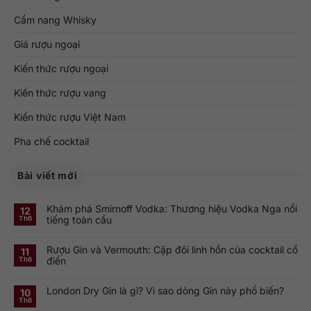
Cẩm nang Whisky
Giá rượu ngoại
Kiến thức rượu ngoại
Kiến thức rượu vang
Kiến thức rượu Việt Nam
Pha chế cocktail
Bài viết mới
Khám phá Smirnoff Vodka: Thương hiệu Vodka Nga nổi
12
tiếng toàn cầu
Th6
Không
có
Rượu Gin và Vermouth: Cặp đôi linh hồn của cocktail cổ
bình
11
luận
điển
Th6
ở
Khám
Không
phá
có
Smirnoff
London Dry Gin là gì? Vì sao dòng Gin này phổ biến?
bình
10
Vodka:
luận
Th6
Thương
ở
Không
hiệu