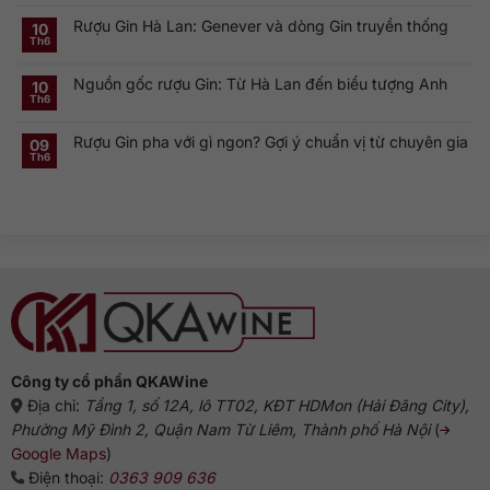
Rượu
có
Vodka
Gin
bình
Nga
Rượu Gin Hà Lan: Genever và dòng Gin truyền thống
và
luận
10
nổi
ở
Vermouth:
Th6
tiếng
Không
London
Cặp
toàn
có
Dry
đôi
cầu
bình
Gin
linh
Nguồn gốc rượu Gin: Từ Hà Lan đến biểu tượng Anh
luận
10
là
hồn
ở
gì?
của
Th6
Không
Rượu
Vì
cocktail
có
Gin
sao
cổ
bình
Hà
dòng
điển
Rượu Gin pha với gì ngon? Gợi ý chuẩn vị từ chuyên gia
luận
09
Lan:
Gin
ở
Genever
này
Th6
Không
Nguồn
và
phổ
có
gốc
dòng
biến?
bình
rượu
Gin
luận
Gin:
truyền
ở
Từ
thống
Rượu
Hà
Gin
Lan
pha
đến
với
biểu
gì
tượng
ngon?
Anh
Gợi
ý
chuẩn
vị
từ
chuyên
gia
Công ty cổ phần QKAWine
Địa chỉ:
Tầng 1, số 12A, lô TT02, KĐT HDMon (Hải Đăng City),
Phường Mỹ Đình 2, Quận Nam Từ Liêm, Thành phố Hà Nội
(
Google Maps
)
Điện thoại:
0363 909 636