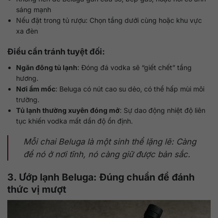
sáng mạnh
Nếu đặt trong tủ rượu: Chọn tầng dưới cùng hoặc khu vực
xa đèn
Điều cần tránh tuyệt đối:
Ngăn đông tủ lạnh
: Đóng đá vodka sẽ “giết chết” tầng
hương.
Nơi ẩm mốc
: Beluga có nút cao su dẻo, có thể hấp mùi môi
trường.
Tủ lạnh thường xuyên đóng mở
: Sự dao động nhiệt độ liên
tục khiến vodka mất dần độ ổn định.
Mỗi chai Beluga là một sinh thể lặng lẽ: Càng
để nó ở nơi tĩnh, nó càng giữ được bản sắc.
3. Ướp lạnh Beluga: Đúng chuẩn để đánh
thức vị mượt