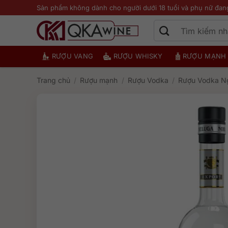
Bỏ
Sản phẩm không dành cho người dưới 18 tuổi và phụ nữ đan
qua
nội
dung
RƯỢU VANG
RƯỢU WHISKY
RƯỢU MẠNH
Trang chủ
/
Rượu mạnh
/
Rượu Vodka
/
Rượu Vodka N