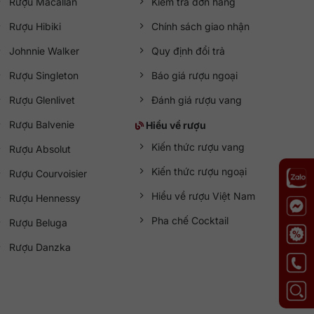
Rượu Macallan
Kiểm tra đơn hàng
Rượu Hibiki
Chính sách giao nhận
Johnnie Walker
Quy định đổi trả
Rượu Singleton
Báo giá rượu ngoại
Rượu Glenlivet
Đánh giá rượu vang
Rượu Balvenie
Hiểu về rượu
Kiến thức rượu vang
Rượu Absolut
Kiến thức rượu ngoại
Rượu Courvoisier
Hiểu về rượu Việt Nam
Rượu Hennessy
Pha chế Cocktail
Rượu Beluga
Rượu Danzka