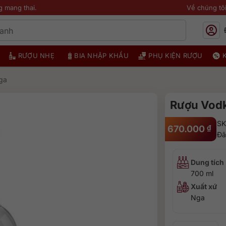
g mang thai.
Về chúng tô
RƯỢU NHẸ
BIA NHẬP KHẨU
PHỤ KIỆN RƯỢU
ga
Rượu Vodk
SK
670.000
₫
Đã
Dung tích
700 ml
Xuất xứ
Nga