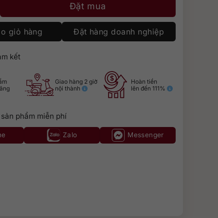
ga Noble 700ml số lượng
Đặt mua
o giỏ hàng
Đặt hàng doanh nghiệp
m kết
hẩm
Giao hàng 2 giờ
Hoàn tiền
hãng
nội thành
lên đến 111%
 sản phẩm miễn phí
ne
Zalo
Messenger