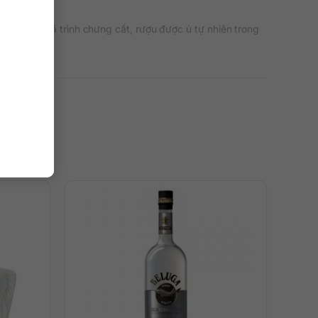
ệp. Sau quá trình chưng cất, rượu được ủ tự nhiên trong
h 700ml vừa đủ để làm quà biếu hoặc sử dụng trong những
 cùng đá hoặc pha cocktail nhẹ. Sự tinh khiết của dòng