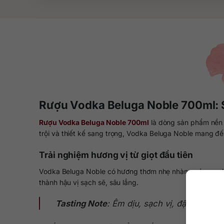
Rượu Vodka Beluga Noble 700ml: S
Rượu Vodka Beluga Noble 700ml
là dòng sản phẩm nền
trội và thiết kế sang trọng, Vodka Beluga Noble mang đ
Trải nghiệm hương vị từ giọt đầu tiên
Vodka Beluga Noble có hương thơm nhẹ nhàng của mạch nh
thành hậu vị sạch sẽ, sâu lắng.
Tasting Note
: Êm dịu, sạch vị, đậm hậu ti