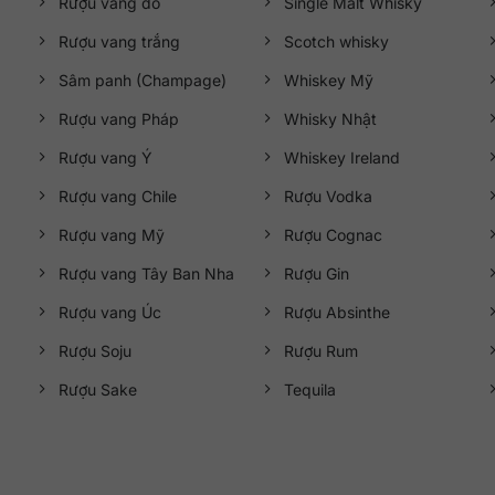
Rượu vang đỏ
Single Malt Whisky
Rượu vang trắng
Scotch whisky
Sâm panh (Champage)
Whiskey Mỹ
Rượu vang Pháp
Whisky Nhật
Rượu vang Ý
Whiskey Ireland
Rượu vang Chile
Rượu Vodka
Rượu vang Mỹ
Rượu Cognac
Rượu vang Tây Ban Nha
Rượu Gin
Rượu vang Úc
Rượu Absinthe
Rượu Soju
Rượu Rum
Rượu Sake
Tequila