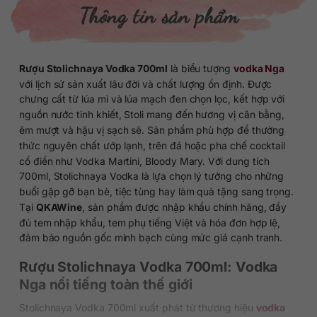
Thông tin sản phẩm
Rượu Stolichnaya Vodka 700ml
là biểu tượng
vodka Nga
với lịch sử sản xuất lâu đời và chất lượng ổn định. Được
chưng cất từ lúa mì và lúa mạch đen chọn lọc, kết hợp với
nguồn nước tinh khiết, Stoli mang đến hương vị cân bằng,
êm mượt và hậu vị sạch sẽ. Sản phẩm phù hợp để thưởng
thức nguyên chất ướp lạnh, trên đá hoặc pha chế cocktail
cổ điển như Vodka Martini, Bloody Mary. Với dung tích
700ml, Stolichnaya Vodka là lựa chọn lý tưởng cho những
buổi gặp gỡ bạn bè, tiệc tùng hay làm quà tặng sang trọng.
Tại
QKAWine
, sản phẩm được nhập khẩu chính hãng, đầy
đủ tem nhập khẩu, tem phụ tiếng Việt và hóa đơn hợp lệ,
đảm bảo nguồn gốc minh bạch cùng mức giá cạnh tranh.
Rượu Stolichnaya Vodka 700ml: Vodka
Nga nổi tiếng toàn thế giới
Stolichnaya Vodka 700ml xuất phát từ thương hiệu
vodka