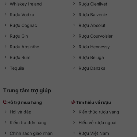
QKAWine
Whiskey Ireland
Rượu Glenlivet
Rượu Stolichnaya Vodka 700ml là lựa chọn hoàn hảo cho
Rượu Vodka
Rượu Balvenie
những ai yêu thích vodka truyền thống với hương vị cân
Rượu Cognac
Rượu Absolut
bằng và chất lượng ổn định. Sản phẩm được
QKAWine
nhập khẩu chính hãng, đầy đủ tem nhập khẩu, tem phụ
Rượu Gin
Rượu Courvoisier
tiếng Việt và hóa đơn hợp lệ, đảm bảo nguồn gốc minh
bạch.
Rượu Absinthe
Rượu Hennessy
Rượu Rum
Rượu Beluga
Tư vấn 24/7
Hotline:
0363 909 636
Tequila
Rượu Danzka
Zalo:
QKAWine JSC
Fanpage:
QKAWine Official
Messenger:
Chat với QKAWine
Trung tâm trợ giúp
Hỗ trợ khách hàng
Hỗ trợ mua hàng
Tìm hiểu về rượu
Bán hàng:
sales@qkawine.com
Hỏi và đáp
Kiến thức rượu vang
Dịch vụ sau bán hàng:
help@qkawine.com
hoặc
Kiểm tra đơn hàng
Hiểu về rượu ngoại
qkawine@gmail.com
Chính sách giao nhận
Rượu Việt Nam
Cửa hàng
QKAWine