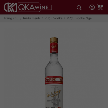
Bỏ
qua
nội
dung
Trang chủ
/
Rượu mạnh
/
Rượu Vodka
/
Rượu Vodka Nga