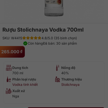
Rượu Stolichnaya Vodka 700ml
SKU: W4415
4.8/5.0 (35 bình chọn)
Còn hàng
Đã bán: 30 sản phẩm
265.000
₫
Dung tích
Nồng độ
700 ml
40%
Phân loại rượu
Thương hiệu
Vodka tinh khiết
Stolichnaya
Xuất xứ
Nga