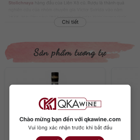
Stolichnaya
hàng đầu của Liên Xô cũ. Rượu là thành quả
nghiên cứu của nhóm chuyên gia Victor Svirida vào năm
1938. Mãi đến năm 1943 những mẻ rượu Stolichnaya được
Chi tiết
sản xuất đại trà và nhanh chóng trở nên phổ biến ở khắp
châu Âu.
Những năm 70s rượu được xuất khẩu sang Mỹ dưới sự hợp
tác của Liên Xô và công ty PepsiCola. Thập niên 80s hãng
Sản phẩm tương tự
Stolichnaya đã đạt năng suất 180 triệu lít và được yêu thích
bởi hàng triệu người. Từ năm 2001, Vodka Stolichnaya chính
thức trở thành rượu di sản cấp quốc gia của nước Nga dưới
sự quản lý chặt chẽ của tổ chức FKP Souzplodoimport.
Suốt 70 năm qua, Stolichnaya Vodka được xem là biểu
tượng của nước Nga trên trường quốc tế. Và đây cũng là
dòng
rượu vokda
duy nhất từ thời Liên Xô còn lưu giữ đến
tận bây giờ. Stolichnaya Vodka vẫn còn được chưng cất
trong những nhà máy rượu lâu đời bậc nhất của Nga, đảm
Chào mừng bạn đến với qkawine.com
bảo sự tuyệt mĩ đến từng giọt rượu.
Vui lòng xác nhận trước khi bắt đầu
Thông tin chi tiết rượu Stolichnaya Vodka 700ml