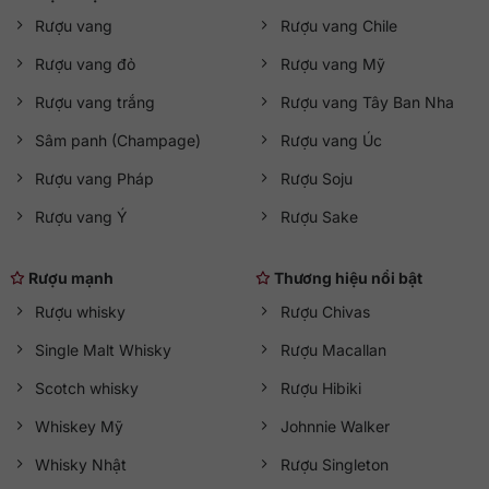
Huy chương vàng tại hội trợ triển lãm quốc tế ở
Rượu vang
Rượu vang Chile
Pardubice, cộng hòa Séc năm 1969.
Huy chương vàng tại hội trợ triển lãm quốc tế ở Plovdi,
Rượu vang đỏ
Rượu vang Mỹ
Bungari năm 1971.
Rượu vang trắng
Rượu vang Tây Ban Nha
Huy chương vàng tại cuộc thi rượu quốc tế “
Vodka tốt
nhất của năm / Best vodka of the year
” Mát-xcơ-va,
Sâm panh (Champage)
Rượu vang Úc
CHLB Nga năm 2008.
Rượu vang Pháp
Rượu Soju
Đặt giải quán quân trong cuộc thi nếm “
Sản phẩm tốt
nhất năm 2012
” tại Mátxcova (Prodexpo-2012), CHLB
Rượu vang Ý
Rượu Sake
Nga năm 2012.
Gợi ý cách thưởng thức
Rượu mạnh
Thương hiệu nổi bật
Uống nguyên chất ướp lạnh để cảm nhận trọn vẹn sự êm
Rượu whisky
Rượu Chivas
mượt.
Single Malt Whisky
Rượu Macallan
Thưởng thức trên đá để giảm nồng độ và làm nổi bật
hương vị.
Scotch whisky
Rượu Hibiki
Pha cocktail như Bloody Mary, Vodka Martini hoặc Stoli
Mule cho trải nghiệm phong phú.
Whiskey Mỹ
Johnnie Walker
Whisky Nhật
Rượu Singleton
Mua Stolichnaya Vodka 700ml chính hãng tại