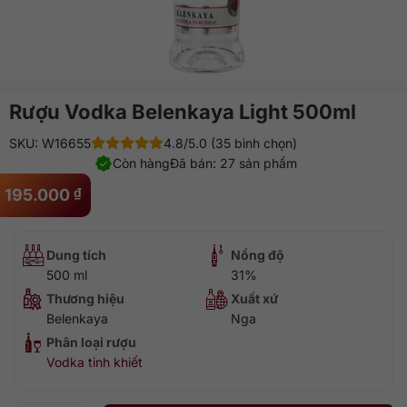
Rượu Vodka Belenkaya Light 500ml
SKU: W16655
4.8/5.0 (35 bình chọn)
Còn hàng
Đã bán: 27 sản phẩm
195.000
₫
Dung tích
Nồng độ
500 ml
31%
Thương hiệu
Xuất xứ
Belenkaya
Nga
Phân loại rượu
Vodka tinh khiết