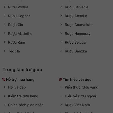
Đăng City), Phường Mỹ Đình 2, Quận Nam Từ Liêm, Thành
Rượu Vodka
Rượu Balvenie
phố Hà Nội
Đường tới cửa hàng:
Google Maps
Rượu Cognac
Rượu Absolut
Giờ hoạt động
Rượu Gin
Rượu Courvoisier
Mở cửa từ 08:30 đến 21:30 (
Thứ Hai đến Chủ Nhật
)
Rượu Absinthe
Rượu Hennessy
Rượu Rum
Rượu Beluga
Tequila
Rượu Danzka
Trung tâm trợ giúp
Hỗ trợ mua hàng
Tìm hiểu về rượu
Hỏi và đáp
Kiến thức rượu vang
Kiểm tra đơn hàng
Hiểu về rượu ngoại
Chính sách giao nhận
Rượu Việt Nam