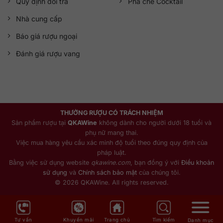
Quy định đổi trả
Pha chế Cocktail
Nhà cung cấp
Báo giá rượu ngoại
Đánh giá rượu vang
THƯỞNG RƯỢU CÓ TRÁCH NHIỆM
Sản phẩm rượu tại
QKAWine
không dành cho người dưới 18 tuổi và
phụ nữ mang thai.
Việc mua hàng yêu cầu xác minh độ tuổi theo đúng quy định của
pháp luật.
Bằng việc sử dụng website
qkawine.com
, bạn đồng ý với
Điều khoản
sử dụng
và
Chính sách bảo mật
của chúng tôi.
© 2026 QKAWine. All rights reserved.
Tư vấn
Khuyến mãi
Trang chủ
Tìm kiếm
Danh mục