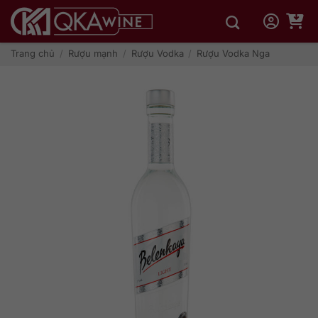
Bỏ
qua
nội
dung
Trang chủ
/
Rượu mạnh
/
Rượu Vodka
/
Rượu Vodka Nga