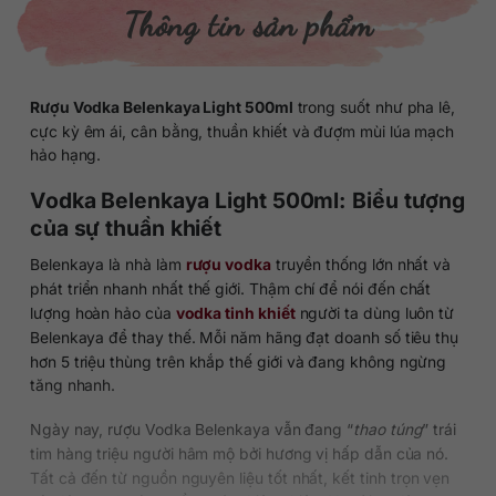
Thông tin sản phẩm
Rượu Vodka Belenkaya Light 500ml
trong suốt như pha lê,
cực kỳ êm ái, cân bằng, thuần khiết và đượm mùi lúa mạch
hảo hạng.
Vodka Belenkaya Light 500ml: Biểu tượng
của sự thuần khiết
Belenkaya là nhà làm
rượu vodka
truyền thống lớn nhất và
phát triển nhanh nhất thế giới. Thậm chí để nói đến chất
lượng hoàn hảo của
vodka tinh khiết
người ta dùng luôn từ
Belenkaya để thay thế. Mỗi năm hãng đạt doanh số tiêu thụ
hơn 5 triệu thùng trên khắp thế giới và đang không ngừng
tăng nhanh.
Ngày nay, rượu Vodka Belenkaya vẫn đang “
thao túng
” trái
tim hàng triệu người hâm mộ bởi hương vị hấp dẫn của nó.
Tất cả đến từ nguồn nguyên liệu tốt nhất, kết tinh trọn vẹn