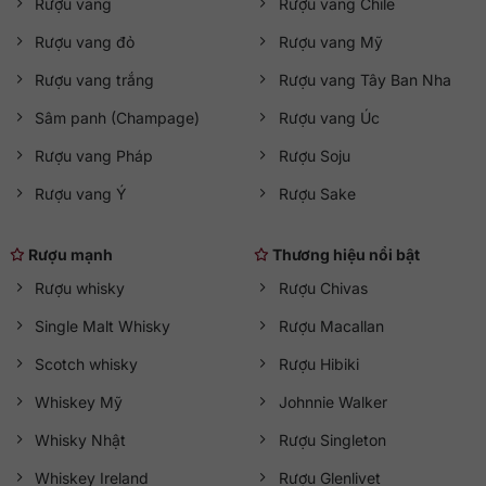
Rượu vang
Rượu vang Chile
Với dung tích 500ml, sản phẩm tiện lợi cho những buổi gặp
Rượu vang đỏ
Rượu vang Mỹ
gỡ bạn bè, tiệc nhỏ hoặc làm quà tặng tinh tế. Tại
QKAWine
, Belenkaya Light được nhập khẩu chính hãng,
Rượu vang trắng
Rượu vang Tây Ban Nha
đầy đủ tem nhập khẩu, tem phụ tiếng Việt và hóa đơn hợp
Sâm panh (Champage)
Rượu vang Úc
lệ, đảm bảo nguồn gốc rõ ràng và chất lượng ổn định.
Rượu vang Pháp
Rượu Soju
Tư vấn 24/7
Rượu vang Ý
Rượu Sake
Hotline:
0363 909 636
Zalo:
QKAWine JSC
Fanpage:
QKAWine Official
Rượu mạnh
Thương hiệu nổi bật
Messenger:
Chat với QKAWine
Rượu whisky
Rượu Chivas
Hỗ trợ khách hàng
Single Malt Whisky
Rượu Macallan
Bán hàng:
sales@qkawine.com
Scotch whisky
Rượu Hibiki
Dịch vụ sau bán hàng:
help@qkawine.com
hoặc
qkawine@gmail.com
Whiskey Mỹ
Johnnie Walker
Whisky Nhật
Rượu Singleton
Cửa hàng
QKAWine
Trụ sở chính:
Tầng 1, số 12A, lô TT02, KĐT HDMon (Hải
Whiskey Ireland
Rượu Glenlivet