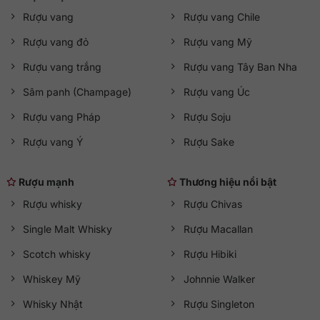
Giờ hoạt động
Rượu vang
Rượu vang Chile
Mở cửa từ 08:30 đến 21:30 (
Thứ Hai đến Chủ Nhật
)
Rượu vang đỏ
Rượu vang Mỹ
Rượu vang trắng
Rượu vang Tây Ban Nha
Sâm panh (Champage)
Rượu vang Úc
Rượu vang Pháp
Rượu Soju
Rượu vang Ý
Rượu Sake
Rượu mạnh
Thương hiệu nổi bật
Rượu whisky
Rượu Chivas
Single Malt Whisky
Rượu Macallan
Scotch whisky
Rượu Hibiki
Whiskey Mỹ
Johnnie Walker
Whisky Nhật
Rượu Singleton