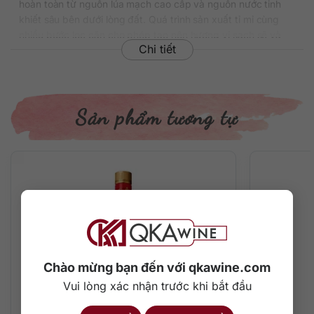
hoàn toàn từ nguồn lúa mạch cao cấp và nguồn nước tinh
khiết sâu bên dưới lòng đất. Quá trình sản xuất tỉ mỉ cùng
nhiều bước lọc cặn cho phép tạo nên hương vị sạch sẽ và
Chi tiết
mượt mà thượng hạng.
Chai
vodka Nga
đã có mặt tại Việt Nam với mức giá phải
chăng khoảng
320.000 đồng/chai 700ml
tùy đơn vị cung
cấp và tình hình thị trường.
Sản phẩm tương tự
Thông tin chi tiết về rượu
Xuất xứ: Nga
Thương hiệu: Eristoff
Phân loại: Vodka
Nồng độ: 37.5%
Dung tích: 700 ml
Màu sắc: Trong suốt tinh tế
Cách thưởng thức: Uống nguyên chất, thêm đá viên, pha
Chào mừng bạn đến với qkawine.com
chế cocktail
Vui lòng xác nhận trước khi bắt đầu
Mô tả hương vị rượu