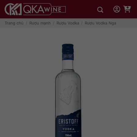
Bỏ
qua
nội
dung
Trang chủ
/
Rượu mạnh
/
Rượu Vodka
/
Rượu Vodka Nga