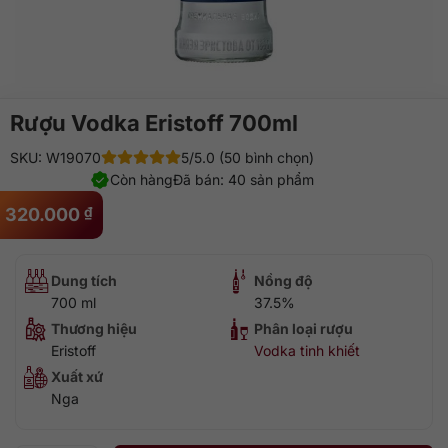
Rượu Vodka Eristoff 700ml
SKU: W19070
5/5.0 (50 bình chọn)
Còn hàng
Đã bán: 40 sản phẩm
320.000
₫
Dung tích
Nồng độ
700 ml
37.5%
Thương hiệu
Phân loại rượu
Eristoff
Vodka tinh khiết
Xuất xứ
Nga