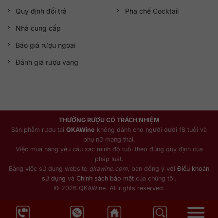
Quy định đổi trả
Pha chế Cocktail
Nhà cung cấp
Báo giá rượu ngoại
Đánh giá rượu vang
THƯỞNG RƯỢU CÓ TRÁCH NHIỆM
Sản phẩm rượu tại
QKAWine
không dành cho người dưới 18 tuổi và
phụ nữ mang thai.
Việc mua hàng yêu cầu xác minh độ tuổi theo đúng quy định của
pháp luật.
Bằng việc sử dụng website
qkawine.com
, bạn đồng ý với
Điều khoản
sử dụng
và
Chính sách bảo mật
của chúng tôi.
© 2026 QKAWine. All rights reserved.