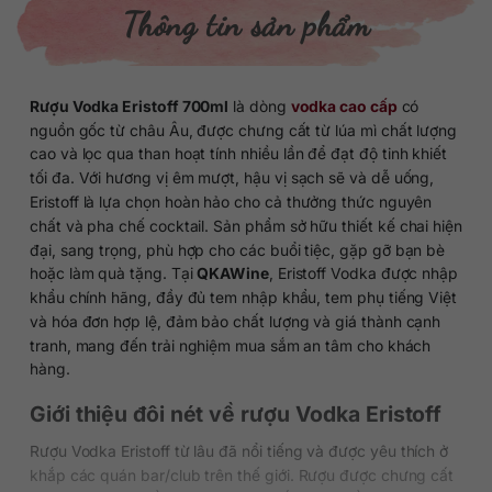
Thông tin sản phẩm
Rượu Vodka Eristoff 700ml
là dòng
vodka cao cấp
có
nguồn gốc từ châu Âu, được chưng cất từ lúa mì chất lượng
cao và lọc qua than hoạt tính nhiều lần để đạt độ tinh khiết
tối đa. Với hương vị êm mượt, hậu vị sạch sẽ và dễ uống,
Eristoff là lựa chọn hoàn hảo cho cả thưởng thức nguyên
chất và pha chế cocktail. Sản phẩm sở hữu thiết kế chai hiện
đại, sang trọng, phù hợp cho các buổi tiệc, gặp gỡ bạn bè
hoặc làm quà tặng. Tại
QKAWine
, Eristoff Vodka được nhập
khẩu chính hãng, đầy đủ tem nhập khẩu, tem phụ tiếng Việt
và hóa đơn hợp lệ, đảm bảo chất lượng và giá thành cạnh
tranh, mang đến trải nghiệm mua sắm an tâm cho khách
hàng.
Giới thiệu đôi nét về rượu Vodka Eristoff
Rượu Vodka Eristoff từ lâu đã nổi tiếng và được yêu thích ở
khắp các quán bar/club trên thế giới. Rượu được chưng cất