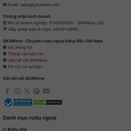
hãng, đầy đủ tem nhập khẩu, tem phụ tiếng Việt và hóa đơn
Email:
sales@qkawine.com
hợp lệ, đảm bảo nguồn gốc minh bạch.
Chứng nhận kinh doanh
Tư vấn 24/7
Mã số doanh nghiệp: 0110385539 - QKAWine JSC
Giấy phép bán lẻ rượu: 04/GP-UBND
Hotline:
0363 909 636
Zalo:
QKAWine JSC
QKAWine - Chuyên rượu ngoại hàng đầu Việt Nam
Fanpage:
QKAWine Official
Về chúng tôi
Messenger:
Chat với QKAWine
Thông cáo báo chí
Liên hệ với QKAWine
Hỗ trợ khách hàng
Tin tức và sự kiện
Bán hàng:
sales@qkawine.com
Dịch vụ sau bán hàng:
help@qkawine.com
hoặc
Kết nối với QKAWine
qkawine@gmail.com
Cửa hàng
QKAWine
Trụ sở chính:
Tầng 1, số 12A, lô TT02, KĐT HDMon (Hải
Đăng City), Phường Mỹ Đình 2, Quận Nam Từ Liêm, Thành
Danh mục rượu ngoại
phố Hà Nội
Đường tới cửa hàng:
Google Maps
Rượu nhẹ