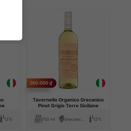
260.000
₫
no
Tavernello Organico Grecanico
ne
Pinot Grigio Terre Siciliane
12%
750 ml
Grecanico, Pinot Gris
12%