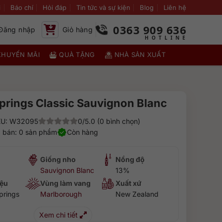
i
Báo chí
Hỏi đáp
Tin tức và sự kiện
Blog
Liên hệ
0363 909 636
Đăng nhập
Giỏ hàng
KHUYẾN MÃI
QUÀ TẶNG
NHÀ SẢN XUẤT
prings Classic Sauvignon Blanc
U: W32095
0/5.0 (0 bình chọn)
 bán: 0 sản phẩm
Còn hàng
Giống nho
Nồng độ
Sauvignon Blanc
13%
ệu
Vùng làm vang
Xuất xứ
prings
Marlborough
New Zealand
Xem chi tiết