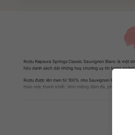
Rượu Rapaura Springs Classic Sauvignon Blanc là một d
hữu danh sách dài những huy chương uy tín trong ngành 
Rượu được lên men từ 100% nho Sauvignon Blanc mang đế
thảo mộc thanh khiết. Vòm miệng đậm đà, phức tạp, tươi mới