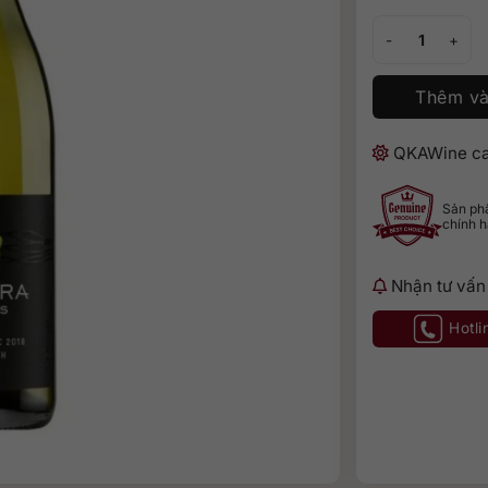
Rapaura Springs 
Thêm và
QKAWine ca
Sản p
chính 
Nhận tư vấn
Hotli