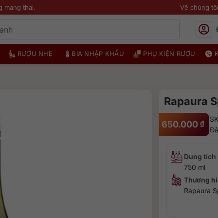
g mang thai.
Về chúng tô
RƯỢU NHẸ
BIA NHẬP KHẨU
PHỤ KIỆN RƯỢU
Rapaura S
SK
650.000
₫
Đã
Dung tích
750 ml
Thương hi
Rapaura S