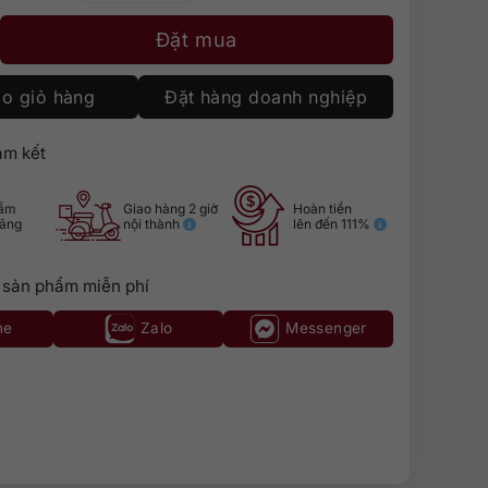
Classic Sauvignon Blanc số lượng
Đặt mua
o giỏ hàng
Đặt hàng doanh nghiệp
m kết
hẩm
Giao hàng 2 giờ
Hoàn tiền
hãng
nội thành
lên đến 111%
 sản phẩm miễn phí
ne
Zalo
Messenger