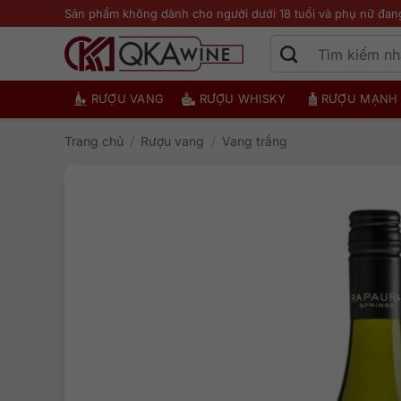
Bỏ
Sản phẩm không dành cho người dưới 18 tuổi và phụ nữ đan
qua
nội
dung
RƯỢU VANG
RƯỢU WHISKY
RƯỢU MẠNH
Trang chủ
/
Rượu vang
/
Vang trắng