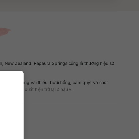
h, New Zealand. Rapaura Springs cũng là thương hiệu sở
kết hợp cùng vải thiều, bưởi hồng, cam quýt và chút
i cây tươi xuất hiện trở lại ở hậu vị.