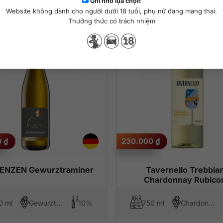
Ghi nhớ lựa chọn
Website không dành cho người dưới 18 tuổi, phụ nữ đang mang thai.
Thưởng thức có trách nhiệm
0
₫
230.000
₫
ZENZEN Gewurztraminer
Tavernello Trebbia
Chardonnay Rubico
0 ml
Gewurztraminer
10%
750 ml
Chardonnay, Trebbiano