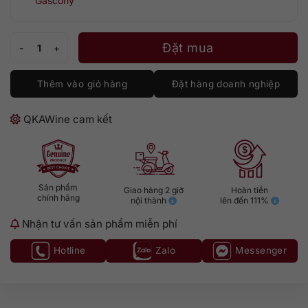
Gascony
Uby No 3 Cotes de Gascogne Combard Sauvignon số lượng
Đặt mua
Thêm vào giỏ hàng
Đặt hàng doanh nghiệp
QKAWine cam kết
Sản phẩm
Giao hàng 2 giờ
Hoàn tiền
chính hãng
nội thành
lên đến 111%
Nhận tư vấn sản phẩm miễn phí
Hotline
Zalo
Messenger