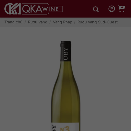
Bỏ
qua
nội
dung
Trang chủ
/
Rượu vang
/
Vang Pháp
/
Rượu vang Sud-Ouest