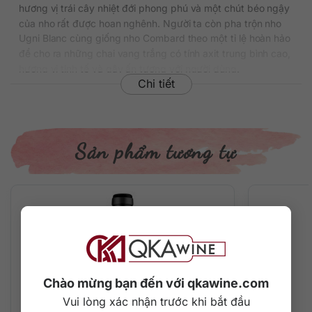
hương vị trái cây nhiệt đới phong phú và một chút béo ngậy
của nho rất được hoan nghênh. Người ta còn pha trộn nho
Ugni Blanc cùng giống nho Combard theo một tỉ lệ hoàn hảo
để cho ra những chai vang trắng có tính axit trung bình cao,
hương vị tinh tế và gây ấn tượng với người dùng.
Chi tiết
Và những chai rượu Uby No 3 Cotes de Gascogne Combard
Sauvignon là kết quả hoàn hảo đại diện cho phong cách
vang trắng của vùng South West, Pháp.
Sản phẩm tương tự
Thông Tin Chi Tiết
Xuất xứ: Pháp
Thương hiệu: Domaine
Vùng sản xuất: South West / Bordeaux
Loại vang: Rượu vang trắng
Giống nho: Colombard, Ugni Blanc
Nồng độ: 11%
Dung tích: 750 ml
Chào mừng bạn đến với qkawine.com
Màu sắc: Màu xanh lá nhạt
Nhiệt độ phục vụ: Vang sẽ ngon nhất khi uống ở nhiệt độ
Vui lòng xác nhận trước khi bắt đầu