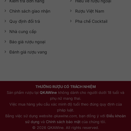
Kiểm tra đơn hàng
Hiểu về rượu ngoại
Chính sách giao nhận
Rượu Việt Nam
Quy định đổi trả
Pha chế Cocktail
Nhà cung cấp
Báo giá rượu ngoại
Đánh giá rượu vang
THƯỞNG RƯỢU CÓ TRÁCH NHIỆM
Sản phẩm rượu tại
QKAWine
không dành cho người dưới 18 tuổi và
phụ nữ mang thai.
Việc mua hàng yêu cầu xác minh độ tuổi theo đúng quy định của
pháp luật.
Bằng việc sử dụng website
qkawine.com
, bạn đồng ý với
Điều khoản
sử dụng
và
Chính sách bảo mật
của chúng tôi.
© 2026 QKAWine. All rights reserved.