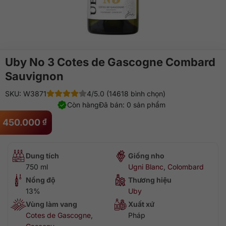
Uby No 3 Cotes de Gascogne Combard
Sauvignon
SKU: W3871
4/5.0 (14618 bình chọn)
Còn hàng
Đã bán: 0 sản phẩm
450.000
₫
Dung tích
Giống nho
750 ml
Ugni Blanc
,
Colombard
Nồng độ
Thương hiệu
13%
Uby
Vùng làm vang
Xuất xứ
Cotes de Gascogne
,
Pháp