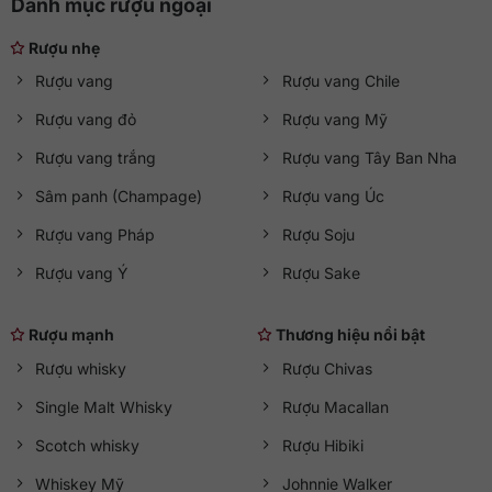
Danh mục rượu ngoại
bạn tiết kiệm ngân sách. Liên hệ hotline
0363 90 9636
hoặc
truy cập
qkawine.com
để tham khảo chi tiết và đặt hàng
Rượu nhẹ
nhé.
Rượu vang
Rượu vang Chile
Rượu vang đỏ
Rượu vang Mỹ
Rượu vang trắng
Rượu vang Tây Ban Nha
Sâm panh (Champage)
Rượu vang Úc
Rượu vang Pháp
Rượu Soju
Rượu vang Ý
Rượu Sake
Rượu mạnh
Thương hiệu nổi bật
Rượu whisky
Rượu Chivas
Single Malt Whisky
Rượu Macallan
Scotch whisky
Rượu Hibiki
Whiskey Mỹ
Johnnie Walker