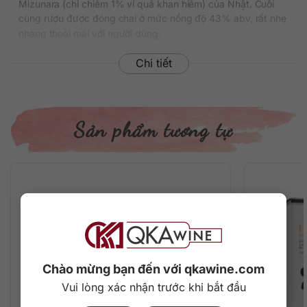
Mizunara (chỉ chiếm 1% ví quá khan hiếm) của Nhật. Cuối
cùng rượu được đóng chai ở mức nồng độ 43% abv, rất nhẹ
nhàng thoải mái với người dùng.
Tại Việt Nam, giá tham khảo của chai rượu này dao động
Chi tiết
quanh mức 3.300.000 đồng/chai và không phải lúc nào
cũng sẵn hàng.
Thông tin chi tiết về rượu
Sản phẩm tương tự
Xuất xứ: Nhật Bản
Thương hiệu: Yamazaki
Phân loại: Single Malt Japanese Whisky
Nồng độ: 43%
Dung tích: 700 ml
Màu sắc: Màu vàng lúa mạch
Cách thưởng thức: Uống nguyên chất, thêm đá viên, pha
chế cocktail
Chào mừng bạn đến với qkawine.com
Mô tả hương vị rượu
Vui lòng xác nhận trước khi bắt đầu
– Màu sắc: Màu vàng lúa mạch tươi sáng rực rỡ.