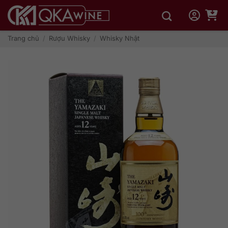
Bỏ
qua
nội
dung
Trang chủ
/
Rượu Whisky
/
Whisky Nhật