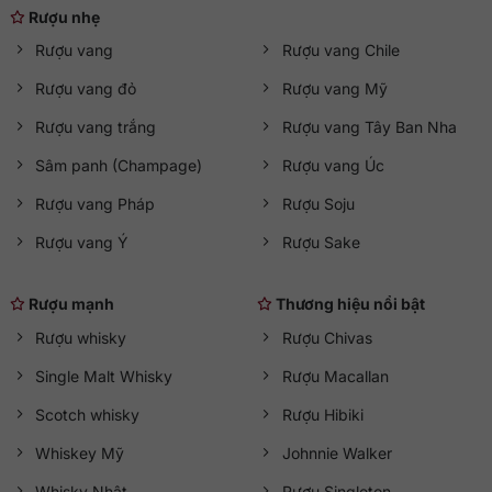
Rượu nhẹ
Rượu vang
Rượu vang Chile
Rượu vang đỏ
Rượu vang Mỹ
Rượu vang trắng
Rượu vang Tây Ban Nha
Sâm panh (Champage)
Rượu vang Úc
Rượu vang Pháp
Rượu Soju
Rượu vang Ý
Rượu Sake
Rượu mạnh
Thương hiệu nổi bật
Rượu whisky
Rượu Chivas
Single Malt Whisky
Rượu Macallan
Scotch whisky
Rượu Hibiki
Whiskey Mỹ
Johnnie Walker
Whisky Nhật
Rượu Singleton