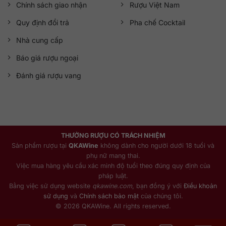
Chính sách giao nhận
Rượu Việt Nam
Quy định đổi trả
Pha chế Cocktail
Nhà cung cấp
Báo giá rượu ngoại
Đánh giá rượu vang
THƯỞNG RƯỢU CÓ TRÁCH NHIỆM
Sản phẩm rượu tại
QKAWine
không dành cho người dưới 18 tuổi và
phụ nữ mang thai.
Việc mua hàng yêu cầu xác minh độ tuổi theo đúng quy định của
pháp luật.
Bằng việc sử dụng website
qkawine.com
, bạn đồng ý với
Điều khoản
sử dụng
và
Chính sách bảo mật
của chúng tôi.
© 2026 QKAWine. All rights reserved.