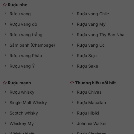
Rượu nhẹ
Rượu vang
Rượu vang Chile
Rượu vang đỏ
Rượu vang Mỹ
Rượu vang trắng
Rượu vang Tây Ban Nha
Sâm panh (Champage)
Rượu vang Úc
Rượu vang Pháp
Rượu Soju
Rượu vang Ý
Rượu Sake
Rượu mạnh
Thương hiệu nổi bật
Rượu whisky
Rượu Chivas
Single Malt Whisky
Rượu Macallan
Scotch whisky
Rượu Hibiki
Whiskey Mỹ
Johnnie Walker
Whisky Nhật
Rượu Singleton