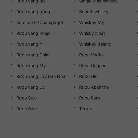
Rượu vang đỏ
Single Malt Whisky
Rượu vang trắng
Scotch whisky
Sâm panh (Champage)
Whiskey Mỹ
Rượu vang Pháp
Whisky Nhật
Rượu vang Ý
Whiskey Ireland
Rượu vang Chile
Rượu Vodka
Rượu vang Mỹ
Rượu Cognac
Rượu vang Tây Ban Nha
Rượu Gin
Rượu vang Úc
Rượu Absinthe
Rượu Soju
Rượu Rum
Rượu Sake
Tequila