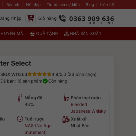
i
Báo chí
Hỏi đáp
Tin tức và sự kiện
Blog
Liên hệ
0363 909 636
Đăng nhập
Giỏ hàng
KHUYẾN MÃI
QUÀ TẶNG
NHÀ SẢN XUẤT
ter Select
SKU: W11363
4.9/5.0 (23 bình chọn)
Đã bán: 16 sản phẩm
Còn hàng
Nồng độ
Phân loại rượu
43%
Blended
Japanese Whisky
ệu
Tuổi rượu
Xuất xứ
NAS (No Age
Nhật Bản
Statement)