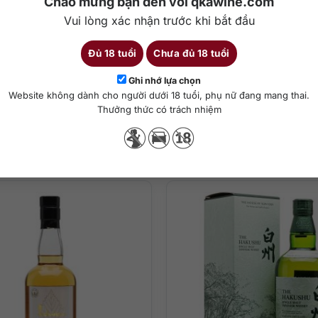
Chào mừng bạn đến với qkawine.com
rượu Hibiki Master’s Select
thể hiện tinh tế sự hòa quyện giữa thiên n
iết khí) ở Nhật Bản. Một chai rượu thể hiện tròn trịa nét đẹp văn hó
Vui lòng xác nhận trước khi bắt đầu
?
Đủ 18 tuổi
Chưa đủ 18 tuổi
rên thị trường, cho nên bạn hãy nhanh chóng sở hữu dòng rượu thú vị
Chi tiết
Ghi nhớ lựa chọn
Website không dành cho người dưới 18 tuổi, phụ nữ đang mang thai.
Thưởng thức có trách nhiệm
Sản phẩm tương tự
ha chế cocktail