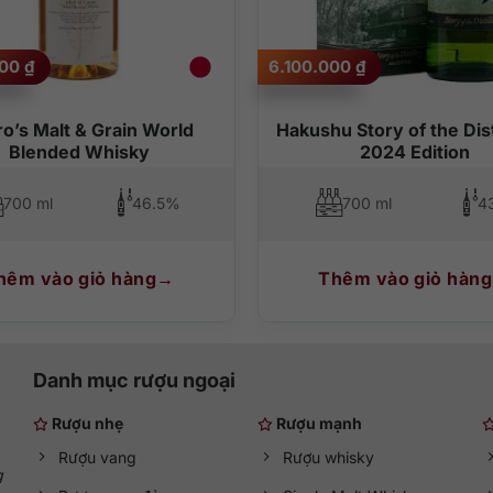
ói chung và thể hiện sắc sảo hương vị của Yamazaki Sherry Cask, ch
hương siro mận, xoài, nho khô, hoa hồng ngọt ngào và mùi vani đặc 
y nhẹ. Chất rượu cân bằng, đầy đặn, dày dạn, để lại vị ngọt dai dẳ
000
₫
6.100.000
₫
ro’s Malt & Grain World
Hakushu Story of the Dist
hút nước lọc hoặc pha chế cocktail đều rất tuyệt diệu. Nếu thích có
Blended Whisky
2024 Edition
ật để bùng nổ hương vị rượu.
700 ml
46.5%
700 ml
4
hêm vào giỏ hàng
Thêm vào giỏ hàng
Danh mục rượu ngoại
Rượu nhẹ
Rượu mạnh
Rượu vang
Rượu whisky
g