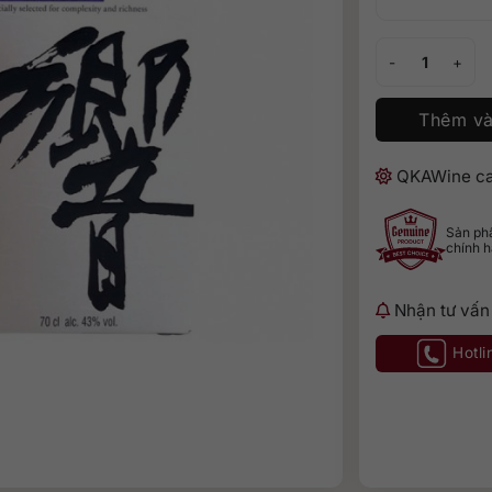
Hibiki Master Se
Thêm và
QKAWine ca
Sản p
chính 
Nhận tư vấn
Hotli