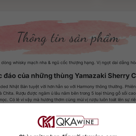
Thông tin sản phẩm
 10 dòng whisky mạch nha & ngũ cốc thượng hạng. Vị ngọt dai dẳng h
ộc đáo của những thùng Yamazaki Sherry C
ed Nhật Bản tuyệt vời hơn hẳn so với Harmony thông thường. Phiên bả
 Chita. Rượu được ngâm ủ lâu năm bên trong 5 loại thùng gỗ sồi cao
mọc. Có lẽ vì vậy mà hương thơm cùng mùi vị rượu luôn toát lên sự r
á nhỏ dành riêng cho thị trường bán lẻ du lịch toàn cầu (Duty free). 
 cũng đánh dấu sự hợp tác chặt chẽ giữa hai tập đoàn Suntory & DFS