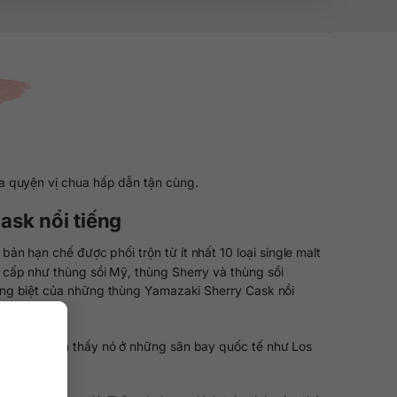
òa quyện vị chua hấp dẫn tận cùng.
ask nổi tiếng
n hạn chế được phối trộn từ ít nhất 10 loại single malt
 cấp như thùng sồi Mỹ, thùng Sherry và thùng sồi
iêng biệt của những thùng Yamazaki Sherry Cask nổi
Bạn có thê tìm thấy nó ở những sân bay quốc tế như Los
.