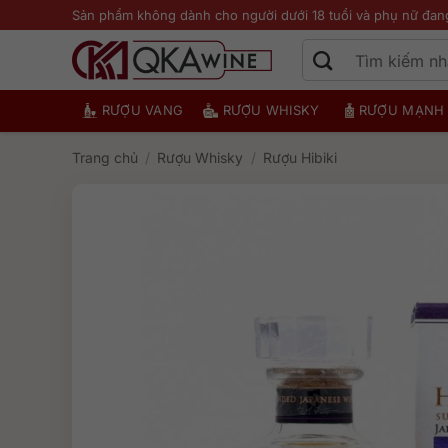
Bỏ
Sản phẩm không dành cho người dưới 18 tuổi và phụ nữ đan
qua
nội
dung
RƯỢU VANG
RƯỢU WHISKY
RƯỢU MẠNH
Trang chủ
/
Rượu Whisky
/
Rượu Hibiki