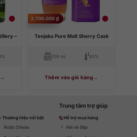
ai rượu
Hibiki Master’s Select
sẽ khiến người dùng ngạc
trưng của thùng gỗ sồi. Trên vòm miệng ngập tràn vị
ng hòa quyện cùng vị chua hấp dẫn đến giọt cuối cùng.
2.700.000
₫
illery –
Tenjaku Pure Malt Sherry Cask
 món ăn đi kèm hãy dành thời gian cho bữa tiệc nhẹ,
3%
700 ml
43%
Thêm vào giỏ hàng
Trung tâm trợ giúp
Thương hiệu nổi bật
Hỗ trợ mua hàng
Rượu Chivas
Hỏi và đáp