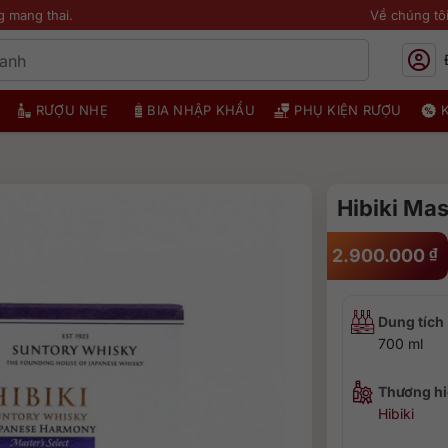
g mang thai.
Về chúng tô
RƯỢU NHẸ
BIA NHẬP KHẨU
PHỤ KIỆN RƯỢU
Hibiki Mas
2.900.000
₫
Dung tích
700 ml
Thương hi
Hibiki