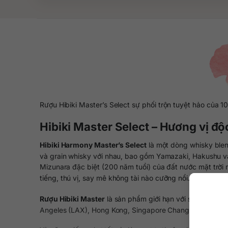
Rượu Hibiki Master’s Select sự phối trộn tuyệt hảo của
Hibiki Master Select – Hương vị đ
Hibiki Harmony Master’s Select
là một dòng whisky blend
và grain whisky với nhau, bao gồm Yamazaki, Hakushu và
Mizunara đặc biệt (200 năm tuổi) của đất nước mặt trời 
tiếng, thú vị, say mê không tài nào cưỡng nổi.
Rượu Hibiki Master
là sản phẩm giới hạn với số lượng kh
Angeles (LAX), Hong Kong, Singapore Changi. Chai rượu