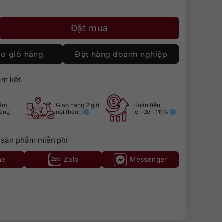
lect số lượng
Đặt mua
o giỏ hàng
Đặt hàng doanh nghiệp
m kết
hẩm
Giao hàng 2 giờ
Hoàn tiền
hãng
nội thành
lên đến 111%
 sản phẩm miễn phí
ne
Zalo
Messenger