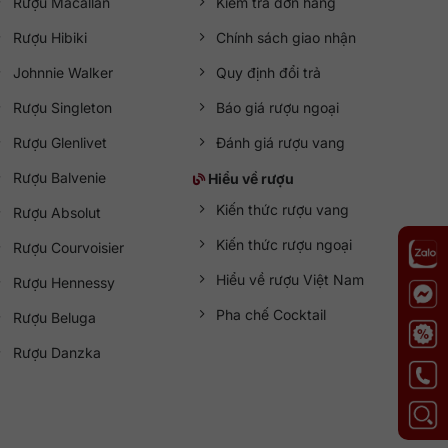
Rượu Macallan
Kiểm tra đơn hàng
Rượu Hibiki
Chính sách giao nhận
Johnnie Walker
Quy định đổi trả
Rượu Singleton
Báo giá rượu ngoại
Rượu Glenlivet
Đánh giá rượu vang
Rượu Balvenie
Hiểu về rượu
Kiến thức rượu vang
Rượu Absolut
Kiến thức rượu ngoại
Rượu Courvoisier
Hiểu về rượu Việt Nam
Rượu Hennessy
Pha chế Cocktail
Rượu Beluga
Rượu Danzka