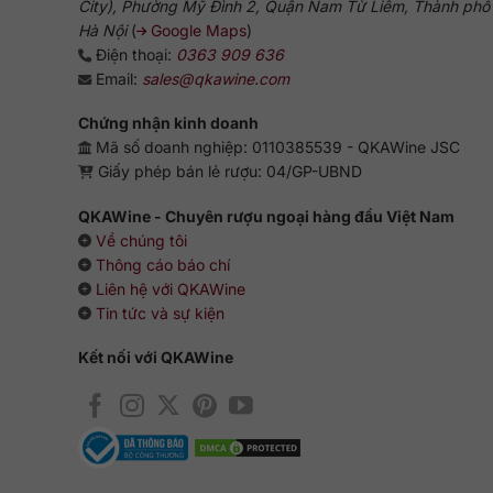
City), Phường Mỹ Đình 2, Quận Nam Từ Liêm, Thành phố
Hà Nội
(
Google Maps
)
Điện thoại:
0363 909 636
Email:
sales@qkawine.com
Chứng nhận kinh doanh
Mã số doanh nghiệp: 0110385539 - QKAWine JSC
Giấy phép bán lẻ rượu: 04/GP-UBND
QKAWine - Chuyên rượu ngoại hàng đầu Việt Nam
Về chúng tôi
Thông cáo báo chí
Liên hệ với QKAWine
Tin tức và sự kiện
Kết nối với QKAWine