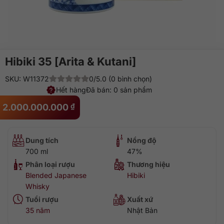
Hibiki 35 [Arita & Kutani]
SKU: W11372
0/5.0 (0 bình chọn)
Hết hàng
Đã bán: 0 sản phẩm
2.000.000.000
₫
Dung tích
Nồng độ
700 ml
47%
Phân loại rượu
Thương hiệu
Blended Japanese
Hibiki
Whisky
Tuổi rượu
Xuất xứ
35 năm
Nhật Bản