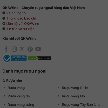
Nhật Bản theo một số gợi ý dưới đây:
QKAWine - Chuyên rượu ngoại hàng đầu Việt Nam
Về chúng tôi
Phái mạnh nên thưởng thức nguyên chất để cảm nhận
Thông cáo báo chí
trọn vẹn hương vị thuần khiết nhất. Nên dùng ly shot
hoặc tulip là phù hợp.
Liên hệ với QKAWine
Phái nữ có thể cho một viên đá vuông vào ly tumbler, rót
Tin tức và sự kiện
rượu lên, đợi vài giây và thưởng thức vị rượu mát lạnh trôi
Kết nối với QKAWine
tuột qua cổ họng.
Pha cocktail đơn giản với rượu Hibiki, soda cùng một lát
chanh tươi để tạo sự đột phá về hương vị.
Danh mục rượu ngoại
Rượu nhẹ
Rượu vang
Rượu vang Chile
Rượu vang đỏ
Rượu vang Mỹ
Rượu vang trắng
Rượu vang Tây Ban Nha