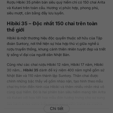
Rượu Hibiki 35 phiên bản siêu quý hiếm chỉ có 150 chai Arita
và Kutani trên toàn cầu. Hương vị phức hợp, phong phú,
siêu mượt, cân bằng đầy lưu luyến.
Hibiki 35 – Độc nhất 150 chai trên toàn
thế giới
Hibiki là một thương hiệu độc quyền thuộc sở hữu của Tập
đoàn Suntory, nơi thể hiện sự hòa hợp thú vị giữa nghề ủ
rượu truyền thống, khung cảnh thiên nhiên tuyệt đẹp và triết
lý sống vĩ đại của người dân Nhật Bản.
Cũng như các chai rượu Hibiki 12 năm, Hibiki 17 năm, Hibiki
30 năm…
Hibiki 35
dành để kỷ niệm 400 năm nghề gốm sứ
Nhật Bản và 110 năm thành lập Suntory. Thân chai được
chính những bậc thầy về gốm nhào nặn, tạo hình theo mẫu
chai trụ tròn điển hình của Hibiki và thêm nhiều nhấn nhá vô
cùng quý hiếm. Đó là hai phiên bản siêu hiếm mang tên Arita
và Kutani với họa tiết hoa mẫu đơn tượng trưng cho sự sung
túc hạnh phúc cùng biểu tượng con bướm trong sự trường
Chi tiết
thọ.