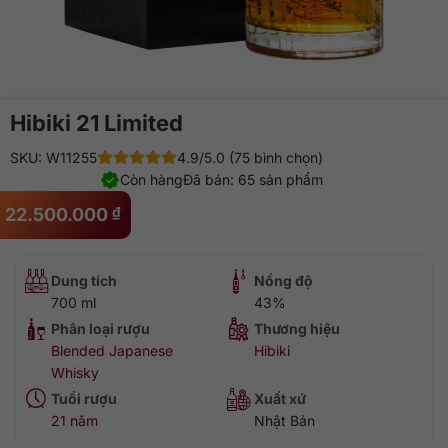
Hibiki 21 Limited
SKU: W11255
4.9/5.0 (75 bình chọn)
Còn hàng
Đã bán: 65 sản phẩm
22.500.000
₫
Dung tích
Nồng độ
700 ml
43%
Phân loại rượu
Thương hiệu
Blended Japanese
Hibiki
Whisky
Tuổi rượu
Xuất xứ
21 năm
Nhật Bản