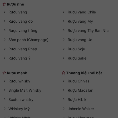
Rượu nhẹ
Rượu vang
Rượu vang Chile
Rượu vang đỏ
Rượu vang Mỹ
Rượu vang trắng
Rượu vang Tây Ban Nha
Sâm panh (Champage)
Rượu vang Úc
Rượu vang Pháp
Rượu Soju
Rượu vang Ý
Rượu Sake
Rượu mạnh
Thương hiệu nổi bật
Rượu whisky
Rượu Chivas
Single Malt Whisky
Rượu Macallan
Scotch whisky
Rượu Hibiki
Whiskey Mỹ
Johnnie Walker
Whisky Nhật
Rượu Singleton