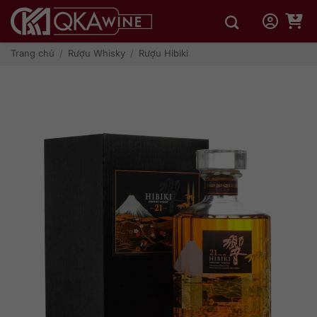
Bỏ
qua
nội
dung
Trang chủ
/
Rượu Whisky
/
Rượu Hibiki