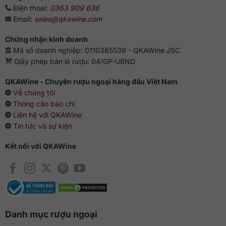
Ghi chú nếm thử và thưởng thức Hibiki 21
Điện thoại:
0363 909 636
Limited
Email:
sales@qkawine.com
Rượu được phối trộn từ những dòng malt whisky (rượu mạch
Chứng nhận kinh doanh
nha đơn cất) nổi tiếng từ các nhà máy Yamazaki & Hakushu
Mã số doanh nghiệp: 0110385539 - QKAWine JSC
cùng grain whisky từ Chita. Mỗi dòng đều trưởng thành ít
Giấy phép bán lẻ rượu: 04/GP-UBND
nhất 21 năm bên trong những thùng Ex-Bourbon, Sherry và
Mizunara cao cấp. Có lẽ vì vậy mà hương vị rượu cực kỳ
QKAWine - Chuyên rượu ngoại hàng đầu Việt Nam
phong phú, tầng tầng lớp lớp trùng điệp khiến người dùng
Về chúng tôi
bất ngờ. Với một sự cân bằng hoàn hảo độ ngọt và độ chua,
Thông cáo báo chí
phảng phất mùi gỗ sồi cùng hương khói, thanh nhã, cuốn
Liên hệ với QKAWine
hút, cổ điển nhưng vô cùng hợp thời.
Tin tức và sự kiện
Chúng ta có thể thưởng thức chai rượu này theo kiểu uống
Kết nối với QKAWine
nguyên chất, thêm đá, thêm chút nước lọc hoặc pha chế
cocktail.
Danh mục rượu ngoại