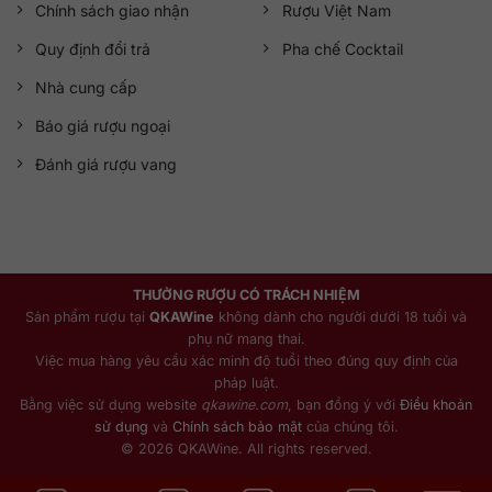
Chính sách giao nhận
Rượu Việt Nam
Quy định đổi trả
Pha chế Cocktail
Nhà cung cấp
Báo giá rượu ngoại
Đánh giá rượu vang
THƯỞNG RƯỢU CÓ TRÁCH NHIỆM
Sản phẩm rượu tại
QKAWine
không dành cho người dưới 18 tuổi và
phụ nữ mang thai.
Việc mua hàng yêu cầu xác minh độ tuổi theo đúng quy định của
pháp luật.
Bằng việc sử dụng website
qkawine.com
, bạn đồng ý với
Điều khoản
sử dụng
và
Chính sách bảo mật
của chúng tôi.
© 2026 QKAWine. All rights reserved.