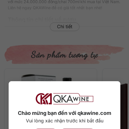
với mức 24.000.000 đồng/chai 700ml khi mua tại Việt Nam.
Liên hệ ngay QKAWine để có giá tốt nhất bạn nhé!
Thông tin chi tiết về rượu
Chi tiết
Xuất xứ: Nhật Bản
Thương hiệu: Yamazaki
Phân loại: Single Malt Japanese Whisky
Nồng độ: 43%
Sản phẩm tương tự
Dung tích: 700 ml
Tuổi rượu: 18 năm
Màu sắc: Màu hổ phách đậm
Cách thưởng thức: Uống nguyên chất, thêm đá viên, pha
chế cocktail
Mô tả hương vị rượu
– Hương thơm: Một bản hòa tấu của các loài hoa tươi giữa
cái lõi hoa hồng tuyệt đẹp trên đầu mũi. Mùi mứt cam, nấm
Chào mừng bạn đến với qkawine.com
và nho khô thể hiện sự có mặt đặc biệt của thùng Oloroso
sherry.
Vui lòng xác nhận trước khi bắt đầu