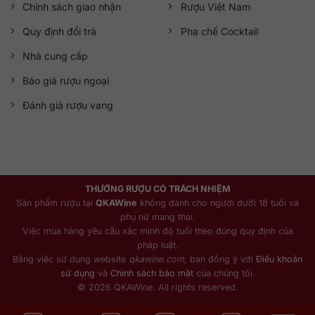
Chính sách giao nhận
Rượu Việt Nam
Quy định đổi trả
Pha chế Cocktail
Nhà cung cấp
Báo giá rượu ngoại
Đánh giá rượu vang
THƯỞNG RƯỢU CÓ TRÁCH NHIỆM
Sản phẩm rượu tại
QKAWine
không dành cho người dưới 18 tuổi và
phụ nữ mang thai.
Việc mua hàng yêu cầu xác minh độ tuổi theo đúng quy định của
pháp luật.
Bằng việc sử dụng website
qkawine.com
, bạn đồng ý với
Điều khoản
sử dụng
và
Chính sách bảo mật
của chúng tôi.
© 2026 QKAWine. All rights reserved.