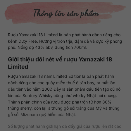
Thông tin sản phẩm
Rượu Yamazaki 18 Limited là bản phát hành dành riêng cho
kênh Duty Free. Hương vị tròn trịa, đậm đà và cực kỳ phong
phú. Nồng độ 43% abv, dung tích 700ml.
Giới thiệu đôi nét về rượu Yamazaki 18
Limited
Rượu Yamazaki 18 năm Limited Edition là bản phát hành
dành riêng cho các quầy miễn thuế ở sân bay, ra mắt lần
đầu tiên vào năm 2007. Đây là sản phẩm đầu tiên tạo cú nổ
lớn của Suntory Whisky cũng như whisky Nhật nói chung.
Thành phần chính của rượu được pha trộn từ hơn 80%
thùng sherry, còn lại là thùng gỗ sồi trắng của Mỹ và thùng
gỗ sồi Mizunara quý hiếm của Nhật.
Số lượng phát hành giới hạn đã đẩy giá của rượu lên rất cao