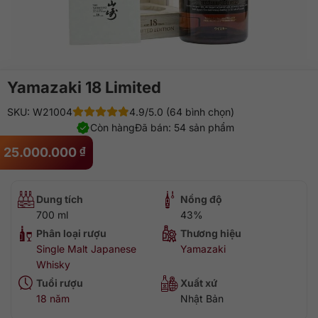
Yamazaki 18 Limited
SKU: W21004
4.9/5.0 (64 bình chọn)
Còn hàng
Đã bán: 54 sản phẩm
25.000.000
₫
Dung tích
Nồng độ
700 ml
43%
Phân loại rượu
Thương hiệu
Single Malt Japanese
Yamazaki
Whisky
Tuổi rượu
Xuất xứ
18 năm
Nhật Bản