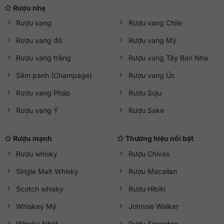
Rượu nhẹ
Rượu vang
Rượu vang Chile
Rượu vang đỏ
Rượu vang Mỹ
Rượu vang trắng
Rượu vang Tây Ban Nha
Sâm panh (Champage)
Rượu vang Úc
Rượu vang Pháp
Rượu Soju
Rượu vang Ý
Rượu Sake
Rượu mạnh
Thương hiệu nổi bật
Rượu whisky
Rượu Chivas
Single Malt Whisky
Rượu Macallan
Scotch whisky
Rượu Hibiki
Whiskey Mỹ
Johnnie Walker
Whisky Nhật
Rượu Singleton