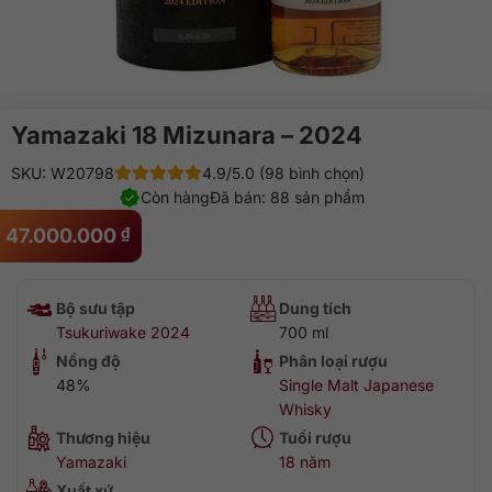
Yamazaki 18 Mizunara – 2024
SKU: W20798
4.9/5.0 (98 bình chọn)
Còn hàng
Đã bán: 88 sản phẩm
47.000.000
₫
Bộ sưu tập
Dung tích
Tsukuriwake 2024
700 ml
Nồng độ
Phân loại rượu
48%
Single Malt Japanese
Whisky
Thương hiệu
Tuổi rượu
Yamazaki
18 năm
Xuất xứ