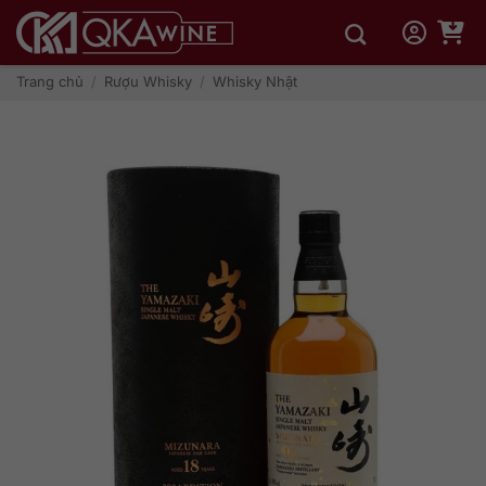
Bỏ
qua
nội
dung
Trang chủ
/
Rượu Whisky
/
Whisky Nhật