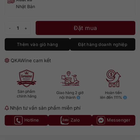
Nhật Bản
Yamazaki 18 Mizunara – 2024 số lượng
Đặt mua
Thêm vào giỏ hàng
Đặt hàng doanh nghiệp
QKAWine cam kết
Sản phẩm
Giao hàng 2 giờ
Hoàn tiền
chính hãng
nội thành
lên đến 111%
Nhận tư vấn sản phẩm miễn phí
Hotline
Zalo
Messenger