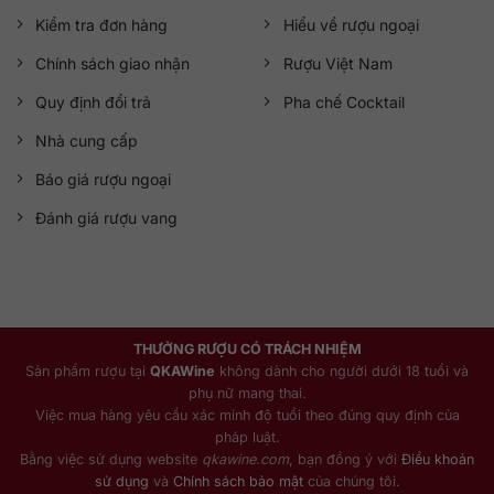
Kiểm tra đơn hàng
Hiểu về rượu ngoại
Chính sách giao nhận
Rượu Việt Nam
Quy định đổi trả
Pha chế Cocktail
Nhà cung cấp
Báo giá rượu ngoại
Đánh giá rượu vang
THƯỞNG RƯỢU CÓ TRÁCH NHIỆM
Sản phẩm rượu tại
QKAWine
không dành cho người dưới 18 tuổi và
phụ nữ mang thai.
Việc mua hàng yêu cầu xác minh độ tuổi theo đúng quy định của
pháp luật.
Bằng việc sử dụng website
qkawine.com
, bạn đồng ý với
Điều khoản
sử dụng
và
Chính sách bảo mật
của chúng tôi.