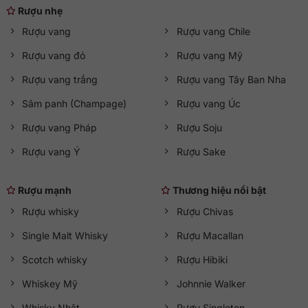
Rượu nhẹ
Rượu vang
Rượu vang Chile
Rượu vang đỏ
Rượu vang Mỹ
Rượu vang trắng
Rượu vang Tây Ban Nha
Sâm panh (Champage)
Rượu vang Úc
Rượu vang Pháp
Rượu Soju
Rượu vang Ý
Rượu Sake
Rượu mạnh
Thương hiệu nổi bật
Rượu whisky
Rượu Chivas
Single Malt Whisky
Rượu Macallan
Scotch whisky
Rượu Hibiki
Whiskey Mỹ
Johnnie Walker
Whisky Nhật
Rượu Singleton