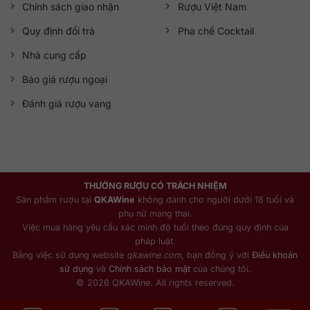
Chính sách giao nhận
Rượu Việt Nam
Quy định đổi trả
Pha chế Cocktail
Nhà cung cấp
Báo giá rượu ngoại
Đánh giá rượu vang
THƯỞNG RƯỢU CÓ TRÁCH NHIỆM
Sản phẩm rượu tại
QKAWine
không dành cho người dưới 18 tuổi và
phụ nữ mang thai.
Việc mua hàng yêu cầu xác minh độ tuổi theo đúng quy định của
pháp luật.
Bằng việc sử dụng website
qkawine.com
, bạn đồng ý với
Điều khoản
sử dụng
và
Chính sách bảo mật
của chúng tôi.
© 2026 QKAWine. All rights reserved.