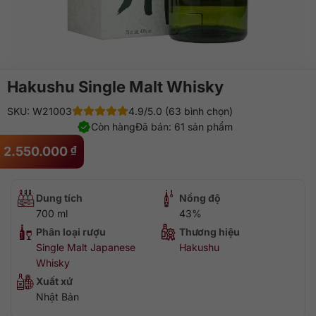
Hakushu Single Malt Whisky
SKU: W21003
4.9/5.0 (63 bình chọn)
Còn hàng
Đã bán: 61 sản phẩm
2.550.000
₫
Dung tích
Nồng độ
700 ml
43%
Phân loại rượu
Thương hiệu
Single Malt Japanese
Hakushu
Whisky
Xuất xứ
Nhật Bản