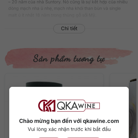
– 20 năm của nhà Suntory. Nó cũng là sự kết hợp của nhiều
dòng mạch nha ủ nhẹ, mạch nha khói than bùn và single
malt ủ ít nhất 18 năm trong thùng gỗ sồi Mỹ.
Chai rượu đang được bán với mức giá khoảng 2.550.000
Chi tiết
đồng/chai 700ml tại thị trường Việt Nam.
Thông tin chi tiết về rượu
Sản phẩm tương tự
Xuất xứ: Nhật Bản
Thương hiệu: Hakushu
Phân loại: Single Malt Japanese Whisky
Nồng độ: 43%
Dung tích: 700 ml
Màu sắc: Màu vàng nhạt sáng trong
Cách thưởng thức: Uống nguyên chất, thêm đá viên, pha
chế cocktail
Mô tả hương vị rượu
Chào mừng bạn đến với qkawine.com
Với phiên bản trẻ trung lần này, Hakushu vẫn giữ trọn vẹn
Vui lòng xác nhận trước khi bắt đầu
tinh thần của một dòng single malt tinh khiết và thanh lịch –