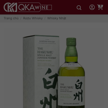
Bỏ
qua
nội
dung
Trang chủ
/
Rượu Whisky
/
Whisky Nhật