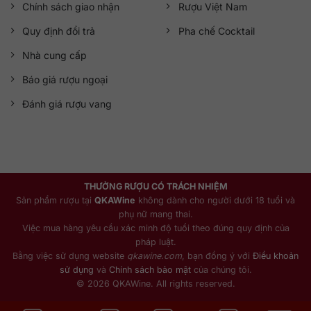
Chính sách giao nhận
Rượu Việt Nam
Quy định đổi trả
Pha chế Cocktail
Nhà cung cấp
Báo giá rượu ngoại
Đánh giá rượu vang
THƯỞNG RƯỢU CÓ TRÁCH NHIỆM
Sản phẩm rượu tại
QKAWine
không dành cho người dưới 18 tuổi và
phụ nữ mang thai.
Việc mua hàng yêu cầu xác minh độ tuổi theo đúng quy định của
pháp luật.
Bằng việc sử dụng website
qkawine.com
, bạn đồng ý với
Điều khoản
sử dụng
và
Chính sách bảo mật
của chúng tôi.
© 2026 QKAWine. All rights reserved.