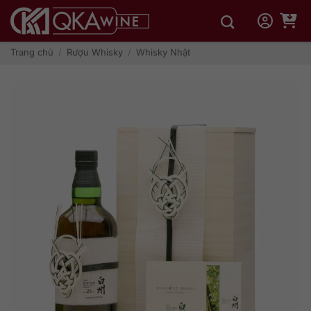
Bỏ
qua
nội
dung
Trang chủ
/
Rượu Whisky
/
Whisky Nhật