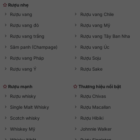
Rượu nhẹ
Rượu vang
Rượu vang Chile
Rượu vang đỏ
Rượu vang Mỹ
Rượu vang trắng
Rượu vang Tây Ban Nha
Sâm panh (Champage)
Rượu vang Úc
Rượu vang Pháp
Rượu Soju
Rượu vang Ý
Rượu Sake
Rượu mạnh
Thương hiệu nổi bật
Rượu whisky
Rượu Chivas
Single Malt Whisky
Rượu Macallan
Scotch whisky
Rượu Hibiki
Whiskey Mỹ
Johnnie Walker
Whisky Nhật
Rượu Singleton