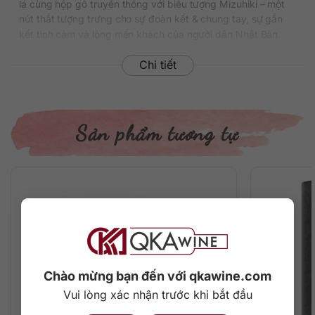
lá cùng hộp gỗ truyền thống với biểu tượng Mizuhiki – một
nút thắt tượng trưng cho sự đoàn kết & chung tay, sự gắn
kết tình cảm và lòng mến khách của người dân Nhật Bản.
Thông tin chi tiết về rượu
Chi tiết
Xuất xứ: Nhật Bản
Thương hiệu: Hakushu
Phân loại: Single Malt Japanese Whisky
Sản phẩm tương tự
Nồng độ: 43%
Dung tích: 700 ml
Tuổi rượu: 25 năm
Màu sắc: Màu vàng hổ phách trong sáng
Cách thưởng thức: Uống nguyên chất, thêm đá viên, pha
chế cocktail
Mô tả hương vị rượu
Nếu bạn trót lỡ yêu thích whisky khói của Scotland nhưng
Chào mừng bạn đến với qkawine.com
cũng mê đắm whisky đậm chất Á Đông của Nhật Bản thì
chai rượu Hakushu 25 năm quý hiếm chắc chắn dành cho
Vui lòng xác nhận trước khi bắt đầu
bạn. Việc phối trộn nhiều loại thùng ngay tại nhà máy đã tạo