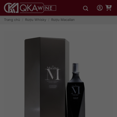
Bỏ
qua
nội
dung
Trang chủ
/
Rượu Whisky
/
Rượu Macallan