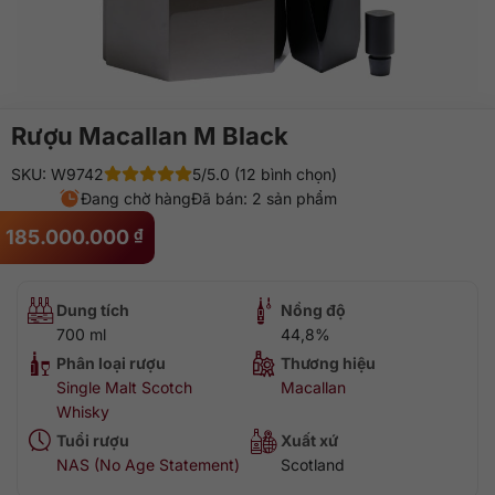
Rượu Macallan M Black
SKU: W9742
5/5.0 (12 bình chọn)
Đang chờ hàng
Đã bán: 2 sản phẩm
185.000.000
₫
Dung tích
Nồng độ
700 ml
44,8%
Phân loại rượu
Thương hiệu
Single Malt Scotch
Macallan
Whisky
Tuổi rượu
Xuất xứ
NAS (No Age Statement)
Scotland