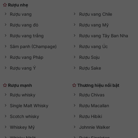
Rượu nhẹ
Rượu vang
Rượu vang Chile
Rượu vang đỏ
Rượu vang Mỹ
Rượu vang trắng
Rượu vang Tây Ban Nha
Sâm panh (Champage)
Rượu vang Úc
Rượu vang Pháp
Rượu Soju
Rượu vang Ý
Rượu Sake
Rượu mạnh
Thương hiệu nổi bật
Rượu whisky
Rượu Chivas
Single Malt Whisky
Rượu Macallan
Scotch whisky
Rượu Hibiki
Whiskey Mỹ
Johnnie Walker
Whisky Nhật
Rượu Singleton