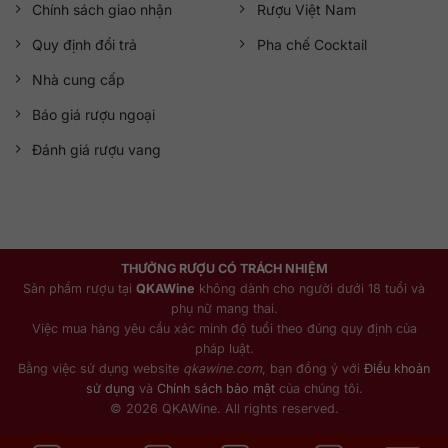
Chính sách giao nhận
Rượu Việt Nam
Quy định đổi trả
Pha chế Cocktail
Nhà cung cấp
Báo giá rượu ngoại
Đánh giá rượu vang
THƯỞNG RƯỢU CÓ TRÁCH NHIỆM
Sản phẩm rượu tại
QKAWine
không dành cho người dưới 18 tuổi và
phụ nữ mang thai.
Việc mua hàng yêu cầu xác minh độ tuổi theo đúng quy định của
pháp luật.
Bằng việc sử dụng website
qkawine.com
, bạn đồng ý với
Điều khoản
sử dụng
và
Chính sách bảo mật
của chúng tôi.
© 2026 QKAWine. All rights reserved.