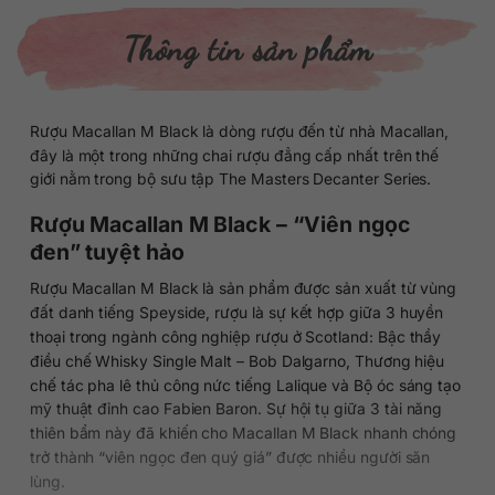
Thông tin sản phẩm
Rượu Macallan M Black là dòng rượu đến từ nhà Macallan,
đây là một trong những chai rượu đẳng cấp nhất trên thế
giới nằm trong bộ sưu tập The Masters Decanter Series.
Rượu Macallan M Black – “Viên ngọc
đen” tuyệt hảo
Rượu Macallan M Black là sản phẩm được sản xuất từ vùng
đất danh tiếng Speyside, rượu là sự kết hợp giữa 3 huyền
thoại trong ngành công nghiệp rượu ở Scotland: Bậc thầy
điều chế Whisky Single Malt – Bob Dalgarno, Thương hiệu
chế tác pha lê thủ công nức tiếng Lalique và Bộ óc sáng tạo
mỹ thuật đỉnh cao Fabien Baron. Sự hội tụ giữa 3 tài năng
thiên bẩm này đã khiến cho Macallan M Black nhanh chóng
trở thành “viên ngọc đen quý giá” được nhiều người săn
lùng.