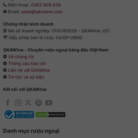
vani, mơ khô, cùng với kẹo bơ cứng, bánh trái cây. Hậu vị
Điện thoại:
0363 909 636
kéo dài của nho khô và nhục đậu khấu vấn vương trong
Email:
sales@qkawine.com
khoang miệng, làm cho người thưởng thức phải nhung nhớ
mãi.
Chứng nhận kinh doanh
Mã số doanh nghiệp: 0110385539 - QKAWine JSC
Hướng dẫn thưởng thức
Giấy phép bán lẻ rượu: 04/GP-UBND
Hãy nhấp từng ngụm, từng ngụm một để thưởng thức mùi vị
QKAWine - Chuyên rượu ngoại hàng đầu Việt Nam
thơm tuyệt của rượu. Bạn cũng có thể bỏ thêm một viên đá
Về chúng tôi
để uống lạnh mùi vị sẽ thăng hạn hơn. Việc pha chế
Thông cáo báo chí
cocktails cũng được làm để tạo nên mùi vị mới mẻ cho rượu.
Liên hệ với QKAWine
Tin tức và sự kiện
Kết nối với QKAWine
Danh mục rượu ngoại