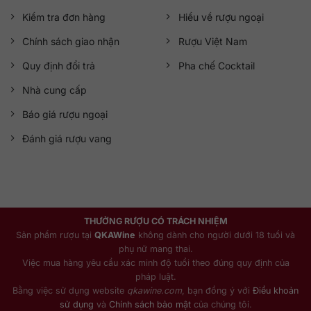
Kiểm tra đơn hàng
Hiểu về rượu ngoại
Chính sách giao nhận
Rượu Việt Nam
Quy định đổi trả
Pha chế Cocktail
Nhà cung cấp
Báo giá rượu ngoại
Đánh giá rượu vang
THƯỞNG RƯỢU CÓ TRÁCH NHIỆM
Sản phẩm rượu tại
QKAWine
không dành cho người dưới 18 tuổi và
phụ nữ mang thai.
Việc mua hàng yêu cầu xác minh độ tuổi theo đúng quy định của
pháp luật.
Bằng việc sử dụng website
qkawine.com
, bạn đồng ý với
Điều khoản
sử dụng
và
Chính sách bảo mật
của chúng tôi.