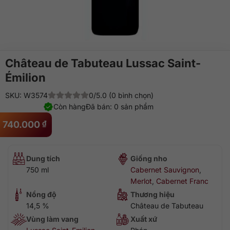
Château de Tabuteau Lussac Saint-
Émilion
SKU: W3574
0/5.0 (0 bình chọn)
Còn hàng
Đã bán: 0 sản phẩm
740.000
₫
Dung tích
Giống nho
750 ml
Cabernet Sauvignon
,
Merlot
,
Cabernet Franc
Nồng độ
Thương hiệu
14,5 %
Château de Tabuteau
Vùng làm vang
Xuất xứ