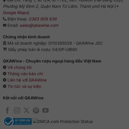
mì Ý. Đặc biệt là những món thịt chế biến cầu kỳ, nhiều gia
Phường Mỹ Đình 2, Quận Nam Từ Liêm, Thành phố Hà Nội
(
vị, nhiều sốt hoặc ướp với rượu đỏ sẽ càng bùng nổ những
Google Maps
)
hương vị hấp dẫn nhất của chai vang này.
Điện thoại:
0363 909 636
Email:
sales@qkawine.com
Các Giải Thưởng Lớn
Chứng nhận kinh doanh
Le Guide Hachette des Vins, 2016: 1 Star
Mã số doanh nghiệp: 0110385539 - QKAWine JSC
Concours Mondial de Bruxelles, 2013: Silver
Giấy phép bán lẻ rượu: 04/GP-UBND
Le Guide Hachette des Vins, 2002: Cité
Le Guide Hachette des Vins, 2001: Cité
QKAWine - Chuyên rượu ngoại hàng đầu Việt Nam
Về chúng tôi
Địa Chỉ Cung Cấp Vang Pháp Chính Hãng
Thông cáo báo chí
Nhiều Ưu Đãi
Liên hệ với QKAWine
Cửa hàng QKAWine
vẫn luôn là địa chỉ tin cậy của những tín
Tin tức và sự kiện
đồ rượu vang Pháp tại Việt Nam. Đến đây bạn sẽ được tìm
hiểu rất nhiều dòng vang nhập khẩu uy tín không chỉ có
Kết nối với QKAWine
vang Pháp mà còn có vang Tây Ban Nha, Chile, Argentina,
Ý, Úc, Mỹ,…
QKAWine luôn trợ giá với những chương trình ưu đãi hấp
dẫn, đặc biệt là giá
rượu vang nhập khẩu tại Hà Nội
. Liên hệ