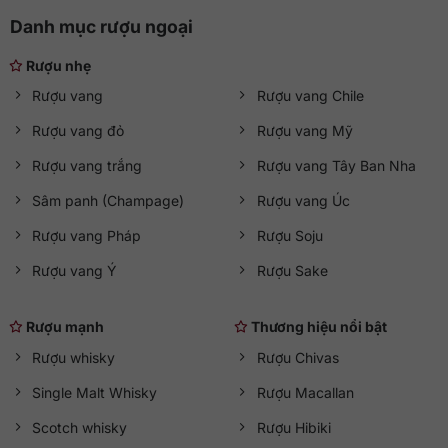
hotline
0363 90 9636
hoặc truy cập
qkawine.com
để tham
Danh mục rượu ngoại
khảo chi tiết
giá rượu vang đỏ
và đặt hàng.
Rượu nhẹ
Rượu vang
Rượu vang Chile
Rượu vang đỏ
Rượu vang Mỹ
Rượu vang trắng
Rượu vang Tây Ban Nha
Sâm panh (Champage)
Rượu vang Úc
Rượu vang Pháp
Rượu Soju
Rượu vang Ý
Rượu Sake
Rượu mạnh
Thương hiệu nổi bật
Rượu whisky
Rượu Chivas
Single Malt Whisky
Rượu Macallan
Scotch whisky
Rượu Hibiki