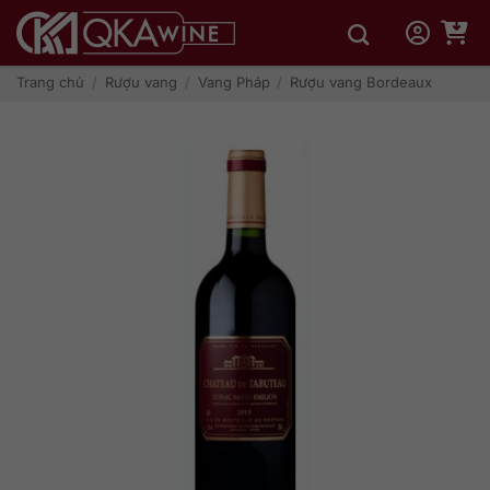
Bỏ
qua
nội
dung
Trang chủ
/
Rượu vang
/
Vang Pháp
/
Rượu vang Bordeaux