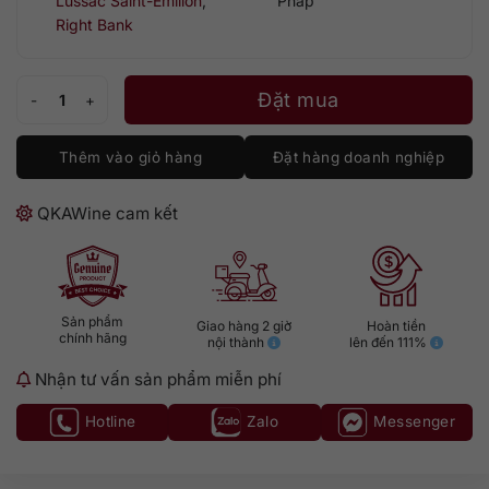
Lussac Saint-Emilion
,
Pháp
Right Bank
Château de Tabuteau Lussac Saint-Émilion số lượng
Đặt mua
Thêm vào giỏ hàng
Đặt hàng doanh nghiệp
QKAWine cam kết
Sản phẩm
Giao hàng 2 giờ
Hoàn tiền
chính hãng
nội thành
lên đến 111%
Nhận tư vấn sản phẩm miễn phí
Hotline
Zalo
Messenger