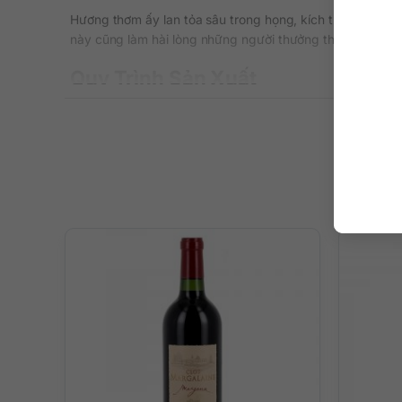
Hương thơm ấy lan tỏa sâu trong họng, kích thích cảm xú
này cũng làm hài lòng những người thưởng thức khó tính
Quy Trình Sản Xuất
Khi nho đạt đủ yêu cầu của nhà sản xuất, chúng sẽ đượ
Quá trình quan trọng nhất trong quy trình sản xuất vang 
trong các thùng thép không gỉ.
Các thùng sẽ được đặt trong phòng với nhiệt độ được đi
sồi khoảng 9 tháng. Rượu vang sẽ được tiêu thụ khi đã đ
Cách Thưởng Thức Rượu
Loại
rượu vang đỏ cao cấp
này phù hợp với các món ăn từ
phút trước khi thưởng thức.
QKAWine là đơn vị chuyên cung cấp rượu vang chất lượng
khách hàng sẽ nhận được nhiều lợi ích như tư vấn miễn 
ngoại QKAWine: