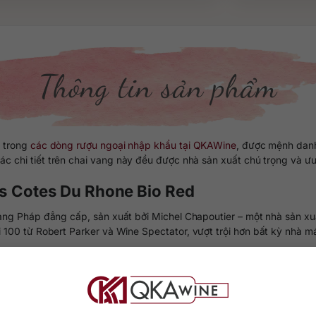
Thông tin sản phẩm
 trong
các dòng rượu ngoại nhập khẩu tại QKAWine
, được mệnh danh
c chi tiết trên chai vang này đều được nhà sản xuất chú trọng và ưu 
as Cotes Du Rhone Bio Red
vang Pháp đẳng cấp, sản xuất bởi Michel Chapoutier – một nhà sản x
 100 từ Robert Parker và Wine Spectator, vượt trội hơn bất kỳ nhà má
hận được hương vị đậm đà của các giống nho như Syrah, Grenache, 
ởng thức.