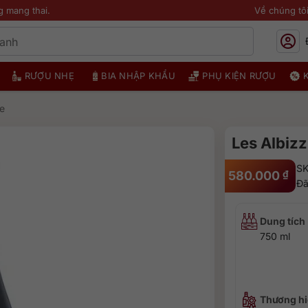
g mang thai.
Về chúng tô
RƯỢU NHẸ
BIA NHẬP KHẨU
PHỤ KIỆN RƯỢU
e
Les Albiz
SK
580.000
₫
Đã
Dung tích
750 ml
Thương hi