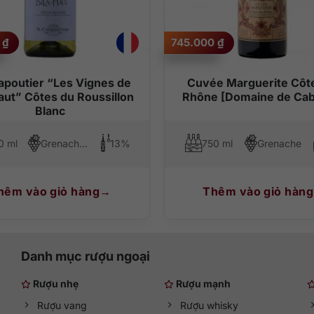
0
₫
745.000
₫
poutier “Les Vignes de
Cuvée Marguerite Côt
aut” Côtes du Roussillon
Rhône [Domaine de Ca
Blanc
0 ml
Grenache Blanc, Grenache Gris
13%
750 ml
Grenache
hêm vào giỏ hàng
Thêm vào giỏ hàng
Danh mục rượu ngoại
Rượu nhẹ
Rượu mạnh
Rượu vang
Rượu whisky