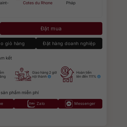
aint-
Cotes du Rhone
Pháp
tes du Rhone Bio Red số lượng
Đặt mua
o giỏ hàng
Đặt hàng doanh nghiệp
m kết
hẩm
Giao hàng 2 giờ
Hoàn tiền
hãng
nội thành
lên đến 111%
 sản phẩm miễn phí
ne
Zalo
Messenger