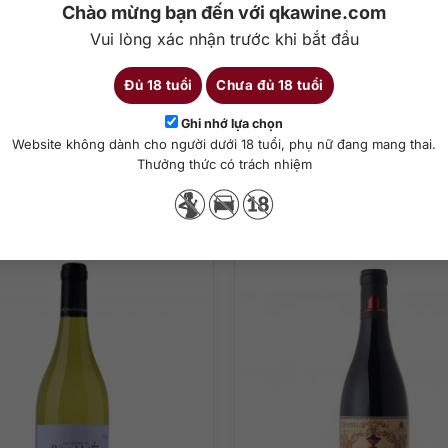
Chào mừng bạn đến với qkawine.com
c và quyến rũ. Vị ngọt nhẹ nhàng xen lẫn với một chút đắng tinh tế, 
Vui lòng xác nhận trước khi bắt đầu
.
Đủ 18 tuổi
Chưa đủ 18 tuổi
Chi tiết
c vận chuyển cẩn thận đến các nhà máy chế biến.
Ghi nhớ lựa chọn
Website không dành cho người dưới 18 tuổi, phụ nữ đang mang thai.
Les Albizzias Cotes du Rhone Bio Red là quá trình lên men tự nhiên. S
Thưởng thức có trách nhiệm
Sản phẩm tương tự
ều chỉnh thường xuyên để thích nghi với môi trường bên ngoài. Sau
ạt đủ tiêu chuẩn.
 thịt đỏ như thịt cừu, thịt bò, mỳ ý hay salad… Để tận hưởng trọn v
 cao từ các nhà sản xuất hàng đầu trên toàn cầu. Khi mua rượu van
phí, ưu đãi về giá bán…Để tham khảo giá
rượu vang Pháp ở tphcm
, H