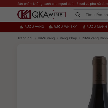
Bỏ
Sản phẩm không dành cho người dưới 18 tuổi và phụ nữ đan
qua
nội
dung
RƯỢU VANG
RƯỢU WHISKY
RƯỢU MẠNH
Trang chủ
/
Rượu vang
/
Vang Pháp
/
Rượu vang Rhon