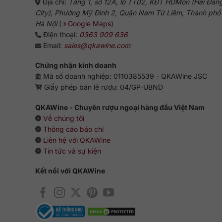
Địa chỉ:
Tầng 1, số 12A, lô TT02, KĐT HDMon (Hải Đăn
City), Phường Mỹ Đình 2, Quận Nam Từ Liêm, Thành phố
Hà Nội
(
Google Maps
)
Điện thoại:
0363 909 636
Email:
sales@qkawine.com
Chứng nhận kinh doanh
Mã số doanh nghiệp: 0110385539 - QKAWine JSC
Giấy phép bán lẻ rượu: 04/GP-UBND
QKAWine - Chuyên rượu ngoại hàng đầu Việt Nam
Về chúng tôi
Thông cáo báo chí
Liên hệ với QKAWine
Tin tức và sự kiện
Kết nối với QKAWine