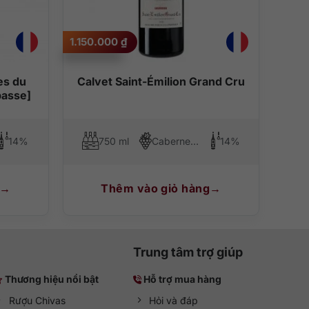
1.150.000
₫
es du
Calvet Saint-Émilion Grand Cru
basse]
14%
750 ml
Cabernet Sauvignon, Merlot, Cabernet Franc
14%
Thêm vào giỏ hàng
Trung tâm trợ giúp
Thương hiệu nổi bật
Hỗ trợ mua hàng
Rượu Chivas
Hỏi và đáp