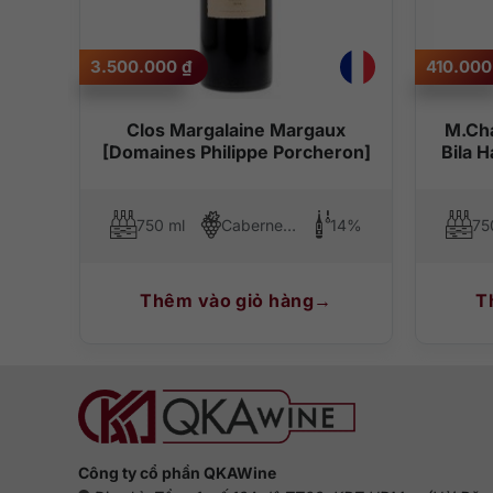
Thông tin liên hệ:
3.500.000
₫
410.00
Website:
qkawine.com
Số điện thoại:
0363 90 9636
sse
Clos Margalaine Margaux
M.Cha
[Domaines Philippe Porcheron]
Bila H
14%
750 ml
Cabernet Sauvignon, Merlot
14%
75
Thêm vào giỏ hàng
T
Công ty cổ phần QKAWine