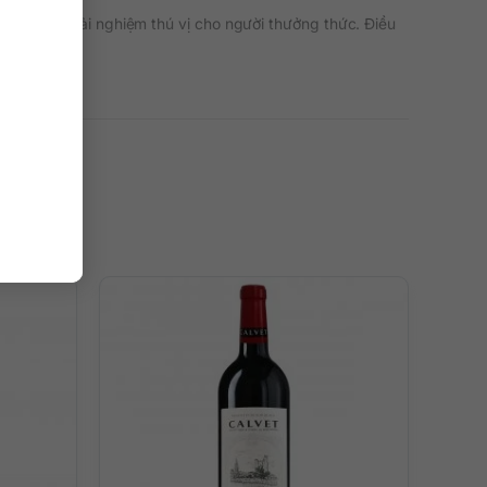
mang đến trải nghiệm thú vị cho người thưởng thức. Điều
au khi trái nho được tách vỏ, chúng sẽ tự nhiên lên men
 đó, chúng được ngâm ủ cùng vỏ nho trong các thùng gỗ
ẹn hương vị của rượu, nên ướp rượu trong xô đá trong 30
g Les Albizzias Cotes du Rhone Bio Red tại QKAWine,
à Nội và các tỉnh thành khác, liên hệ quay rượu vang