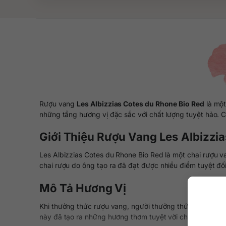
Rượu vang
Les Albizzias Cotes du Rhone Bio Red
là một
những tầng hương vị đặc sắc với chất lượng tuyệt hảo. Cá
Giới Thiệu Rượu Vang Les Albizzi
Les Albizzias Cotes du Rhone Bio Red là một chai rượu 
chai rượu do ông tạo ra đã đạt được nhiều điểm tuyệt đối
Mô Tả Hương Vị
Khi thưởng thức rượu vang, người thưởng thức sẽ cảm n
này đã tạo ra những hương thơm tuyệt vời cho người thư