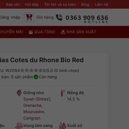
i
Báo chí
Hỏi đáp
Tin tức và sự kiện
Blog
Liên hệ
0363 909 636
Đăng nhập
Giỏ hàng
KHUYẾN MÃI
QUÀ TẶNG
NHÀ SẢN XUẤT
zias Cotes du Rhone Bio Red
U: W2094
0/5.0 (0 bình chọn)
 bán: 0 sản phẩm
Còn hàng
Giống nho
Nồng độ
Syrah (Shiraz)
,
14,5 %
Grenache
,
Mourvedre
,
Carignan
ệu
Vùng làm vang
Xuất xứ