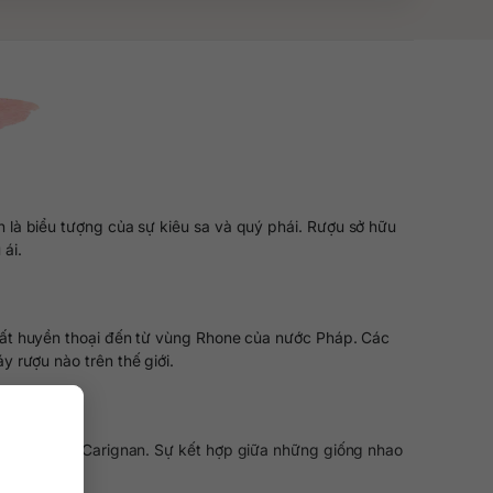
 là biểu tượng của sự kiêu sa và quý phái. Rượu sở hữu
ái.
uất huyền thoại đến từ vùng Rhone của nước Pháp. Các
y rượu nào trên thế giới.
Mourvèdre, Carignan. Sự kết hợp giữa những giống nhao