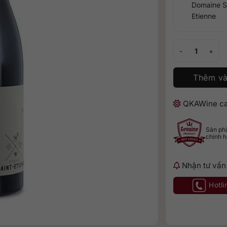
Domaine S
Etienne
Les Albizzias Co
Thêm và
QKAWine ca
Sản p
chính 
Nhận tư vấn
Hotli