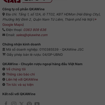
từ
chuyên
gia
Công ty cổ phần QKAWine
Địa chỉ:
Tầng 1, số 12A, lô TT02, KĐT HDMon (Hải Đăng City),
Phường Mỹ Đình 2, Quận Nam Từ Liêm, Thành phố Hà Nội
(
Google Maps
)
Điện thoại:
0363 909 636
Email:
sales@qkawine.com
Chứng nhận kinh doanh
Mã số doanh nghiệp: 0110385539 - QKAWine JSC
Giấy phép bán lẻ rượu: 04/GP-UBND
QKAWine - Chuyên rượu ngoại hàng đầu Việt Nam
Về chúng tôi
Thông cáo báo chí
Liên hệ với QKAWine
Tin tức và sự kiện
Kết nối với QKAWine