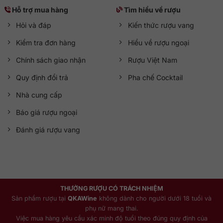
Hỗ trợ mua hàng
Tìm hiểu về rượu
Hỏi và đáp
Kiến thức rượu vang
Kiểm tra đơn hàng
Hiểu về rượu ngoại
Chính sách giao nhận
Rượu Việt Nam
Quy định đổi trả
Pha chế Cocktail
Nhà cung cấp
Báo giá rượu ngoại
Đánh giá rượu vang
THƯỞNG RƯỢU CÓ TRÁCH NHIỆM
Sản phẩm rượu tại
QKAWine
không dành cho người dưới 18 tuổi và
phụ nữ mang thai.
Việc mua hàng yêu cầu xác minh độ tuổi theo đúng quy định của