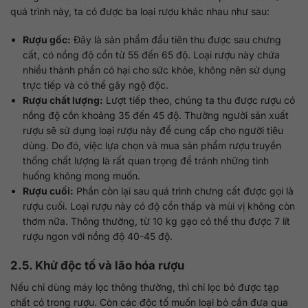
quá trình này, ta có được ba loại rượu khác nhau như sau:
Rượu gốc:
Đây là sản phẩm đầu tiên thu được sau chưng
cất, có nồng độ cồn từ 55 đến 65 độ. Loại rượu này chứa
nhiều thành phần có hại cho sức khỏe, không nên sử dụng
trực tiếp và có thể gây ngộ độc.
Rượu chất lượng:
Lượt tiếp theo, chúng ta thu được rượu có
nồng độ cồn khoảng 35 đến 45 độ. Thường người sản xuất
rượu sẽ sử dụng loại rượu này để cung cấp cho người tiêu
dùng. Do đó, việc lựa chọn và mua sản phẩm rượu truyền
thống chất lượng là rất quan trọng để tránh những tình
huống không mong muốn.
Rượu cuối:
Phần còn lại sau quá trình chưng cất được gọi là
rượu cuối. Loại rượu này có độ cồn thấp và mùi vị không còn
thơm nữa. Thông thường, từ 10 kg gạo có thể thu được 7 lít
rượu ngon với nồng độ 40-45 độ.
2.5. Khử độc tố và lão hóa rượu
Nếu chỉ dùng máy lọc thông thường, thì chỉ lọc bỏ được tạp
chất có trong rượu. Còn các độc tố muốn loại bỏ cần đưa qua