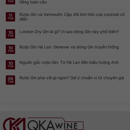
tiếng toàn cầu
Th6
Không
có
Rượu Gin và Vermouth: Cặp đôi linh hồn của cocktail cổ
bình
11
luận
điển
Th6
ở
Khám
Không
phá
có
Smirnoff
London Dry Gin là gì? Vì sao dòng Gin này phổ biến?
bình
10
Vodka:
luận
Th6
Thương
ở
Không
hiệu
Rượu
có
Vodka
Gin
bình
Nga
Rượu Gin Hà Lan: Genever và dòng Gin truyền thống
và
luận
10
nổi
ở
Vermouth:
Th6
tiếng
Không
London
Cặp
toàn
có
Dry
đôi
cầu
bình
Gin
linh
Nguồn gốc rượu Gin: Từ Hà Lan đến biểu tượng Anh
luận
10
là
hồn
ở
gì?
của
Th6
Không
Rượu
Vì
cocktail
có
Gin
sao
cổ
bình
Hà
dòng
điển
Rượu Gin pha với gì ngon? Gợi ý chuẩn vị từ chuyên gia
luận
09
Lan:
Gin
ở
Genever
này
Th6
Không
Nguồn
và
phổ
có
gốc
dòng
biến?
bình
rượu
Gin
luận
Gin:
truyền
ở
Từ
thống
Rượu
Hà
Gin
Lan
pha
đến
với
biểu
gì
tượng
ngon?
Anh
Gợi
ý
chuẩn
vị