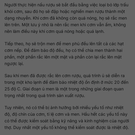
Người thực hiện nấu rượu sẽ bắt đầu bằng việc loại bỏ lớp trấu
khỏi cơm, sau đó họ sẽ đập hoặc nghiền men rượu thành một
dạng nhuyễn. Khi cơm đã không còn quá nóng, họ sẽ rắc men
lên trên. Một lưu ý nhỏ là nên rắc men khi cơm vẫn ấm, không
nên làm điều này khi cơm quá nóng hoặc quá lạnh.
Tiếp theo, họ sẽ trộn men để men phủ đều lên tất cả các hạt
cơm nếp. Để đảm bảo độ đều, họ có thể chia men thành hai
phần, một phần rắc lên một mặt và phần còn lại rắc lên mặt
ngược lại.
Sau khi men đã được rắc lên cơm rượu, quá trình ủ sẽ diễn ra
trong một kho lạnh để đảm bảo nhiệt độ ổn định ở mức 20 đến
25 độ C. Giai đoạn ủ men là một trong những giai đoạn quan
trọng nhất trong quá trình sản xuất rượu.
Tuy nhiên, nó có thể bị ảnh hưởng bởi nhiều yếu tố như nhiệt
độ, độ chín của cơm, tỉ lệ cơm và men. Hầu hết các yếu tố này
có thể được kiểm soát bằng kỹ năng và kinh nghiệm của người
thợ. Duy nhất một yếu tố không thể kiểm soát được là nhiệt độ.