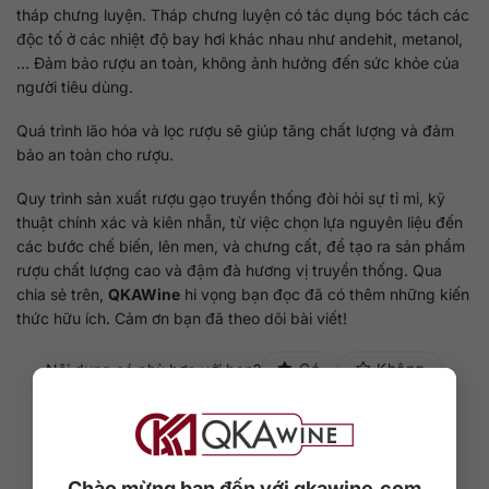
tháp chưng luyện. Tháp chưng luyện có tác dụng bóc tách các
độc tố ở các nhiệt độ bay hơi khác nhau như andehit, metanol,
… Đảm bảo rượu an toàn, không ảnh hưởng đến sức khỏe của
người tiêu dùng.
Quá trình lão hóa và lọc rượu sẽ giúp tăng chất lượng và đảm
bảo an toàn cho rượu.
Quy trình sản xuất rượu gạo truyền thống đòi hỏi sự tỉ mỉ, kỹ
thuật chính xác và kiên nhẫn, từ việc chọn lựa nguyên liệu đến
các bước chế biến, lên men, và chưng cất, để tạo ra sản phẩm
rượu chất lượng cao và đậm đà hương vị truyền thống. Qua
chia sẻ trên,
QKAWine
hi vọng bạn đọc đã có thêm những kiến
thức hữu ích. Cảm ơn bạn đã theo dõi bài viết!
Nội dung có phù hợp với bạn?
Có
Không
Chào mừng bạn đến với qkawine.com