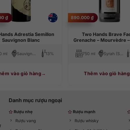
000
₫
890.000
₫
có hương vị ngọt ngào từ các loại trái cây như việt quất, bách xù, 
 từng ngụm. Vang mang đến một nốt hương sáng tạo, khiến người uốn
ands Adrestia Semillon
Two Hands Brave Fa
Sauvignon Blanc
Grenache – Mourvèdre –
p món ngon
0 ml
Sauvignon Blanc, Semillon
13%
750 ml
Syrah (Shiraz), Grenache, Mourvedre
6-18 độ C, các món ăn phù hợp nhất cũng khá đa dạng như thịt bò, th
hêm vào giỏ hàng
Thêm vào giỏ hàng
Danh mục rượu ngoại
Rượu nhẹ
Rượu mạnh
Rượu vang
Rượu whisky
g