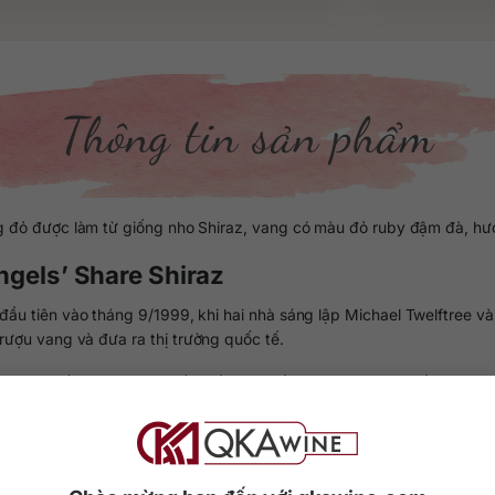
Thông tin sản phẩm
đỏ được làm từ giống nho Shiraz, vang có màu đỏ ruby đậm đà, hươn
ngels’ Share Shiraz
ầu tiên vào tháng 9/1999, khi hai nhà sáng lập Michael Twelftree và
rượu vang và đưa ra thị trường quốc tế.
 làm từ giống nho Shiraz tốt nhất được lấy từ những vùng trồng nho
i khoảng đầu tư lên đến 30.000 USD. Đến năm 2003, thương hiệu lại
ng sản phẩm rượu vang.