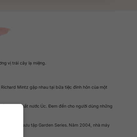
g vị trái cây lạ miệng.
 Richard Mintz gặp nhau tại bữa tiệc đính hôn của một
 chất lượng nhất nước Úc. Đem đến cho người dùng những
 tung ra bộ sưu tập Garden Series. Năm 2004, nhà máy