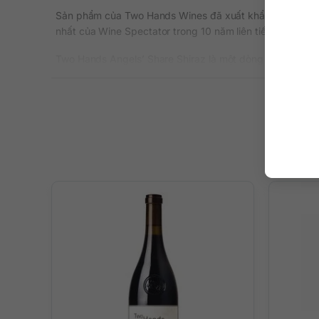
Sản phẩm của Two Hands Wines đã xuất khẩu trên rất nhi
nhất của Wine Spectator trong 10 năm liên tiếp.
Two Hands Angels’ Share Shiraz là một dòng sản phẩm đế
đỏ đá ruby đậm đà, mang đến cho người dùng nhiều trải
Thông tin chi tiết
Xuất xứ: Úc
Thương hiệu: Two Hands Wines
Vùng sản xuất: South Australia
Loại vang: Rượu vang đỏ
Giống nho: Shiraz
Nồng độ: 14,4%
Dung tích: 750 ml
Màu sắc: Màu đỏ ruby đậm đà
Nhiệt độ phục vụ: Vang sẽ ngon nhất khi uống ở nhiệt
Quy cách: Thùng 6 chai
Màu đỏ thẫm sâu với ánh tím. Hồ sơ trái cây màu xanh đ
và tròn trịa với dấu ấn của mận đang nấu, quả dâu và bá