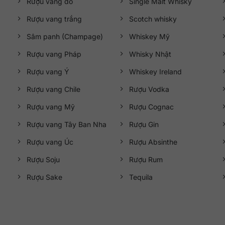
Rượu vang đỏ
Single Malt Whisky
Rượu vang trắng
Scotch whisky
Sâm panh (Champage)
Whiskey Mỹ
Rượu vang Pháp
Whisky Nhật
Rượu vang Ý
Whiskey Ireland
Rượu vang Chile
Rượu Vodka
Rượu vang Mỹ
Rượu Cognac
Rượu vang Tây Ban Nha
Rượu Gin
Rượu vang Úc
Rượu Absinthe
Rượu Soju
Rượu Rum
Rượu Sake
Tequila