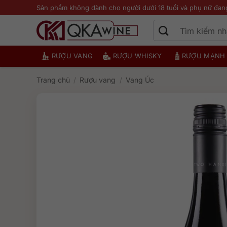
Bỏ
Sản phẩm không dành cho người dưới 18 tuổi và phụ nữ đan
qua
nội
dung
RƯỢU VANG
RƯỢU WHISKY
RƯỢU MẠNH
Trang chủ
/
Rượu vang
/
Vang Úc