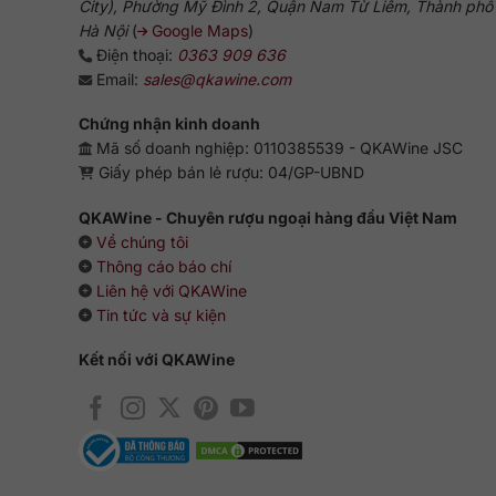
City), Phường Mỹ Đình 2, Quận Nam Từ Liêm, Thành phố
Hà Nội
(
Google Maps
)
Điện thoại:
0363 909 636
Email:
sales@qkawine.com
Chứng nhận kinh doanh
Mã số doanh nghiệp: 0110385539 - QKAWine JSC
Giấy phép bán lẻ rượu: 04/GP-UBND
QKAWine - Chuyên rượu ngoại hàng đầu Việt Nam
Về chúng tôi
Thông cáo báo chí
Liên hệ với QKAWine
Tin tức và sự kiện
Kết nối với QKAWine