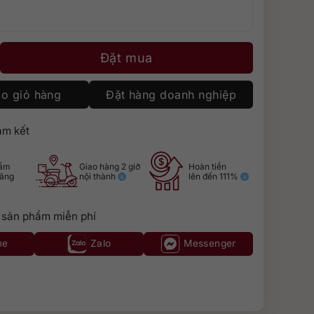
s’ Share Shiraz số lượng
Đặt mua
o giỏ hàng
Đặt hàng doanh nghiệp
m kết
hẩm
Giao hàng 2 giờ
Hoàn tiền
hãng
nội thành
lên đến 111%
 sản phẩm miễn phí
ne
Zalo
Messenger