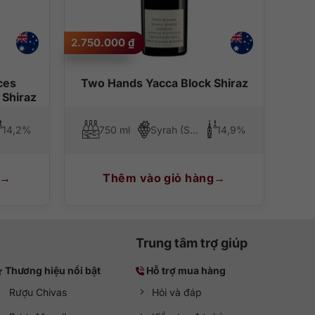
2.750.000
₫
dâu tằm. Kèm theo đó là vị chát mượt nhẹ nhàng và tinh
g cảm thấy đê mê vô cùng.
ces
Two Hands Yacca Block Shiraz
 Shiraz
14,2%
750 ml
Syrah (Shiraz)
14,9%
ịt cừu, đùi heo muối, phô mai cứng hoặc các món hải sản
Thêm vào giỏ hàng
Trung tâm trợ giúp
Thương hiệu nổi bật
Hỗ trợ mua hàng
Rượu Chivas
Hỏi và đáp