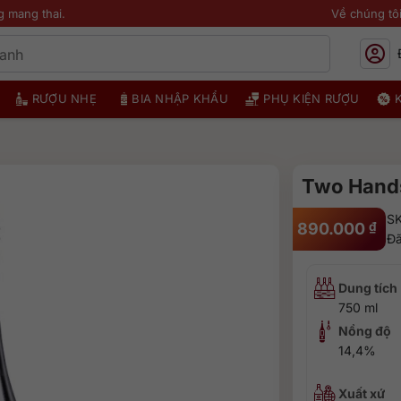
g mang thai.
Về chúng tô
RƯỢU NHẸ
BIA NHẬP KHẨU
PHỤ KIỆN RƯỢU
Two Hands
SK
890.000
₫
Đã
Dung tích
750 ml
Nồng độ
14,4%
Xuất xứ