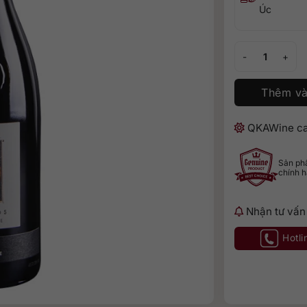
Úc
Two Hands Angel
Thêm và
QKAWine ca
Sản p
chính 
Nhận tư vấn
Hotli