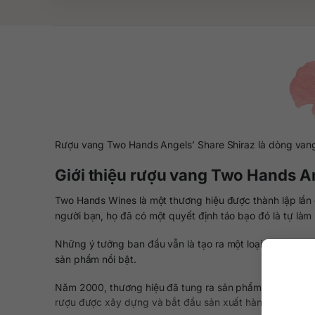
Rượu vang Two Hands Angels’ Share Shiraz là dòng vang 
Giới thiệu rượu vang Two Hands A
Two Hands Wines là một thương hiệu được thành lập lần đ
người bạn, họ đã có một quyết định táo bạo đó là tự làm 
Những ý tưởng ban đầu vẫn là tạo ra một loại rượu vang
sản phẩm nổi bật.
Năm 2000, thương hiệu đã tung ra sản phẩm đầu tiên vớ
rượu được xây dựng và bắt đầu sản xuất hàng loạt nhữ