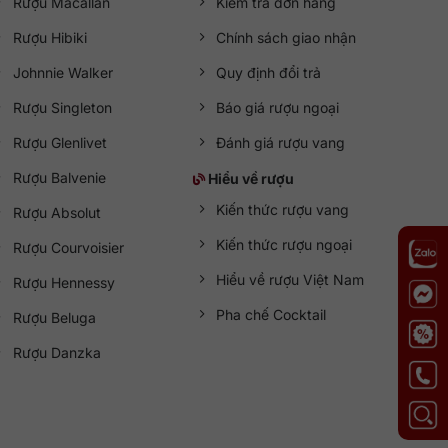
Rượu Macallan
Kiểm tra đơn hàng
Rượu Hibiki
Chính sách giao nhận
Johnnie Walker
Quy định đổi trả
Rượu Singleton
Báo giá rượu ngoại
Rượu Glenlivet
Đánh giá rượu vang
Rượu Balvenie
Hiểu về rượu
Kiến thức rượu vang
Rượu Absolut
Kiến thức rượu ngoại
Rượu Courvoisier
Hiểu về rượu Việt Nam
Rượu Hennessy
Pha chế Cocktail
Rượu Beluga
Rượu Danzka