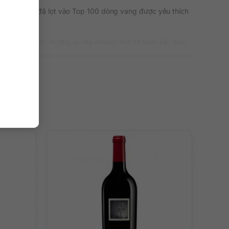
thương hiệu đã lọt vào Top 100 dòng vang được yêu thích
nồng độ 14.4%, hương vị nhẹ nhàng, tinh tế kèm sắc màu
hói ống cắm và đất sét tươi. Cảm giác nhập môn giàu có
ới gợi ý của kẹo cỏ ca ri Hà Lan, hoa hương thảo và xi