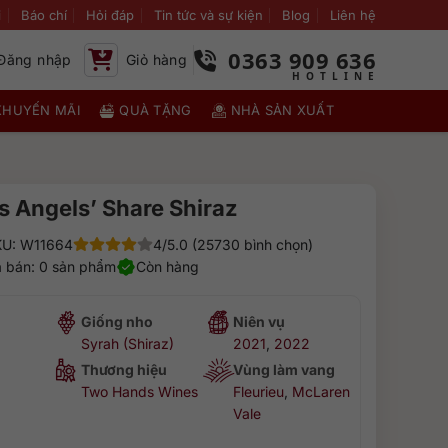
i
Báo chí
Hỏi đáp
Tin tức và sự kiện
Blog
Liên hệ
0363 909 636
Đăng nhập
Giỏ hàng
KHUYẾN MÃI
QUÀ TẶNG
NHÀ SẢN XUẤT
 Angels’ Share Shiraz
U: W11664
4/5.0 (25730 bình chọn)
 bán: 0 sản phẩm
Còn hàng
Giống nho
Niên vụ
Syrah (Shiraz)
2021
,
2022
Thương hiệu
Vùng làm vang
Two Hands Wines
Fleurieu
,
McLaren
Vale