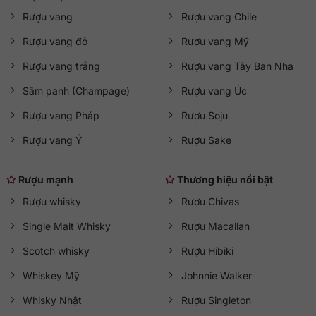
Rượu vang
Rượu vang Chile
Rượu vang đỏ
Rượu vang Mỹ
Rượu vang trắng
Rượu vang Tây Ban Nha
Sâm panh (Champage)
Rượu vang Úc
Rượu vang Pháp
Rượu Soju
Rượu vang Ý
Rượu Sake
Rượu mạnh
Thương hiệu nổi bật
Rượu whisky
Rượu Chivas
Single Malt Whisky
Rượu Macallan
Scotch whisky
Rượu Hibiki
Whiskey Mỹ
Johnnie Walker
Whisky Nhật
Rượu Singleton