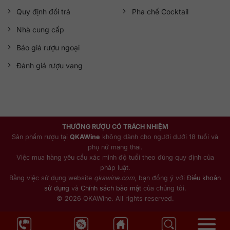
Quy định đổi trả
Pha chế Cocktail
Nhà cung cấp
Báo giá rượu ngoại
Đánh giá rượu vang
THƯỞNG RƯỢU CÓ TRÁCH NHIỆM
Sản phẩm rượu tại
QKAWine
không dành cho người dưới 18 tuổi và
phụ nữ mang thai.
Việc mua hàng yêu cầu xác minh độ tuổi theo đúng quy định của
pháp luật.
Bằng việc sử dụng website
qkawine.com
, bạn đồng ý với
Điều khoản
sử dụng
và
Chính sách bảo mật
của chúng tôi.
© 2026 QKAWine. All rights reserved.