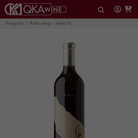
Bỏ
qua
nội
dung
Trang chủ
/
Rượu vang
/
Vang Úc