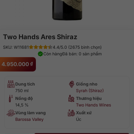
Two Hands Ares Shiraz
SKU: W11681
4.4/5.0 (2675 bình chọn)
Còn hàng
Đã bán: 0 sản phẩm
4.950.000
₫
Dung tích
Giống nho
750 ml
Syrah (Shiraz)
Nồng độ
Thương hiệu
14,5 %
Two Hands Wines
Vùng làm vang
Xuất xứ
Barossa Valley
Úc