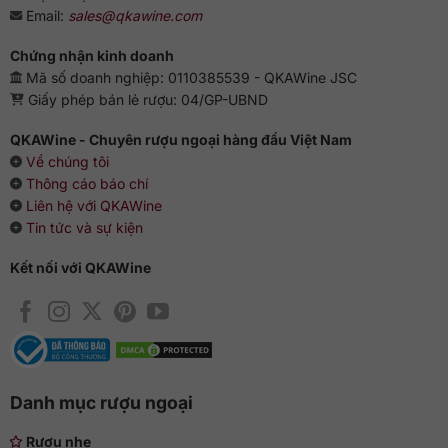
Email:
sales@qkawine.com
ngon hơn, bạn có thể tìm kiếm các món ăn truyền thống từ
Úc để bữa tiệc của bạn thêm thú vị.
Chứng nhận kinh doanh
Mã số doanh nghiệp: 0110385539 - QKAWine JSC
Vang nên uống ở nhiệt độ từ 16-18 độ C!
Giấy phép bán lẻ rượu: 04/GP-UBND
QKAWine - Chuyên rượu ngoại hàng đầu Việt Nam
Về chúng tôi
Thông cáo báo chí
Liên hệ với QKAWine
Tin tức và sự kiện
Kết nối với QKAWine
Danh mục rượu ngoại
Rượu nhẹ