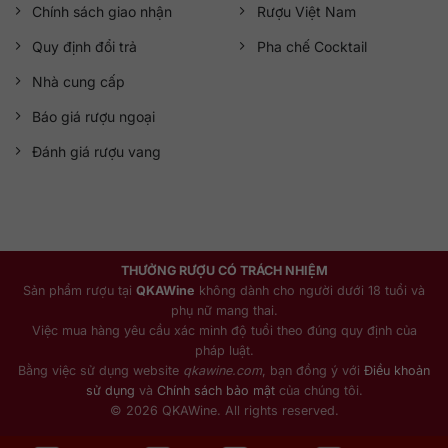
Chính sách giao nhận
Rượu Việt Nam
Quy định đổi trả
Pha chế Cocktail
Nhà cung cấp
Báo giá rượu ngoại
Đánh giá rượu vang
THƯỞNG RƯỢU CÓ TRÁCH NHIỆM
Sản phẩm rượu tại
QKAWine
không dành cho người dưới 18 tuổi và
phụ nữ mang thai.
Việc mua hàng yêu cầu xác minh độ tuổi theo đúng quy định của
pháp luật.
Bằng việc sử dụng website
qkawine.com
, bạn đồng ý với
Điều khoản
sử dụng
và
Chính sách bảo mật
của chúng tôi.
© 2026 QKAWine. All rights reserved.