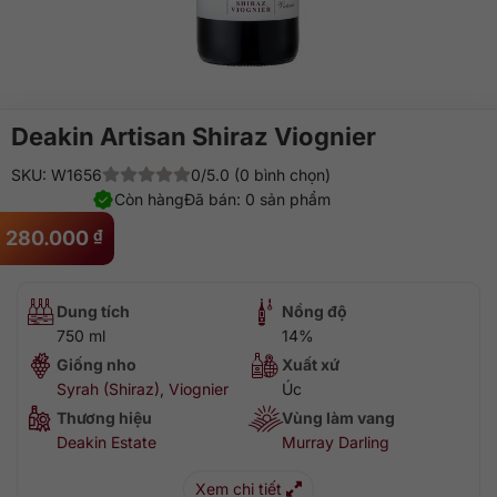
Deakin Artisan Shiraz Viognier
SKU: W1656
0/5.0 (0 bình chọn)
Còn hàng
Đã bán: 0 sản phẩm
280.000
₫
Dung tích
Nồng độ
750 ml
14%
Giống nho
Xuất xứ
Syrah (Shiraz)
,
Viognier
Úc
Thương hiệu
Vùng làm vang
Deakin Estate
Murray Darling
Xem chi tiết