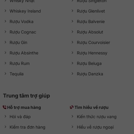
Whisky Nhật
Rượu Singleton
Whiskey Ireland
Rượu Glenlivet
Rượu Vodka
Rượu Balvenie
Rượu Cognac
Rượu Absolut
Rượu Gin
Rượu Courvoisier
Rượu Absinthe
Rượu Hennessy
Rượu Rum
Rượu Beluga
Tequila
Rượu Danzka
Trung tâm trợ giúp
Hỗ trợ mua hàng
Tìm hiểu về rượu
Hỏi và đáp
Kiến thức rượu vang
Kiểm tra đơn hàng
Hiểu về rượu ngoại