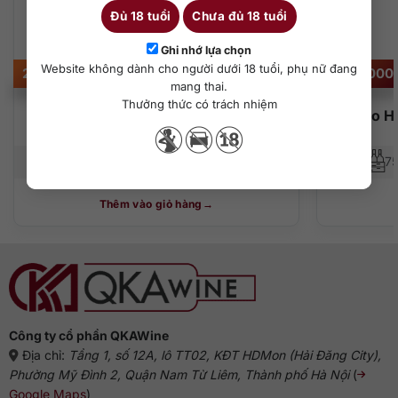
Đủ 18 tuổi
Chưa đủ 18 tuổi
Ghi nhớ lựa chọn
Website không dành cho người dưới 18 tuổi, phụ nữ đang
2.750.000
₫
2.750.000
mang thai.
Thưởng thức có trách nhiệm
Two Hands Holy Grail Shiraz
Two Ha
750 ml
14,4%
75
Thêm vào giỏ hàng
Công ty cổ phần QKAWine
Địa chỉ:
Tầng 1, số 12A, lô TT02, KĐT HDMon (Hải Đăng City),
Phường Mỹ Đình 2, Quận Nam Từ Liêm, Thành phố Hà Nội
(
Google Maps
)