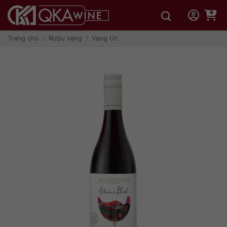
Bỏ
qua
nội
dung
Trang chủ
/
Rượu vang
/
Vang Úc