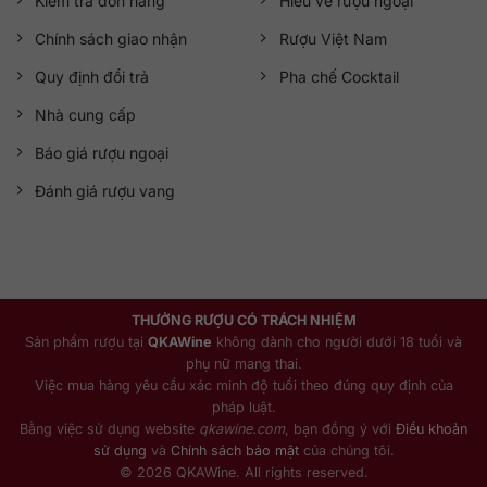
Kiểm tra đơn hàng
Hiểu về rượu ngoại
Chính sách giao nhận
Rượu Việt Nam
Quy định đổi trả
Pha chế Cocktail
Nhà cung cấp
Báo giá rượu ngoại
Đánh giá rượu vang
THƯỞNG RƯỢU CÓ TRÁCH NHIỆM
Sản phẩm rượu tại
QKAWine
không dành cho người dưới 18 tuổi và
phụ nữ mang thai.
Việc mua hàng yêu cầu xác minh độ tuổi theo đúng quy định của
pháp luật.
Bằng việc sử dụng website
qkawine.com
, bạn đồng ý với
Điều khoản
sử dụng
và
Chính sách bảo mật
của chúng tôi.
© 2026 QKAWine. All rights reserved.