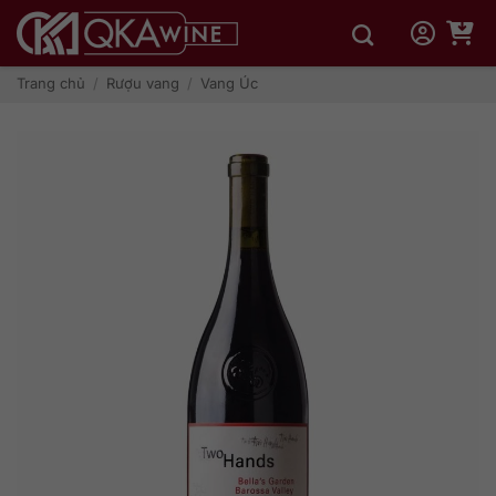
Bỏ
qua
nội
dung
Trang chủ
/
Rượu vang
/
Vang Úc