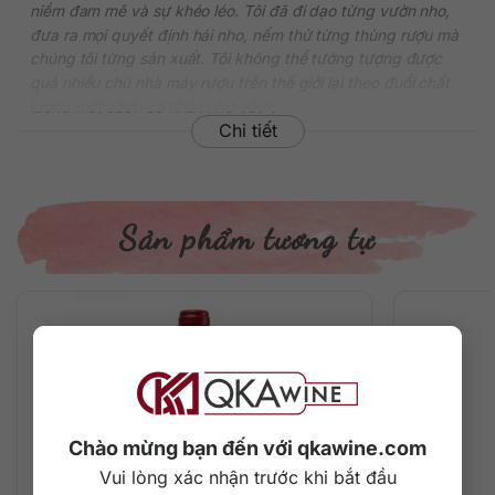
niềm đam mê và sự khéo léo. Tôi đã đi dạo từng vườn nho,
đưa ra mọi quyết định hái nho, nếm thử từng thùng rượu mà
chúng tôi từng sản xuất. Tôi không thể tưởng tượng được
quá nhiều chủ nhà máy rượu trên thế giới lại theo đuổi chất
lượng một cách cá nhân như vậy”.
Chi tiết
Với ông, rượu vang không chỉ là công việc mà nó còn là tình
yêu, là niềm đam mê mãnh liệt. Có lẽ vậy mà mỗi một chai
rượu được sản xuất ra đều mang trong mình một nhiệm vụ
cao cả, đó là mang đến sự hạnh phúc, thăng hoa cho người
Sản phẩm tương tự
uống.
Dòng rượu vang Two Hands Bella’s Garden Shiraz với nồng
độ 14.2%, vang được làm từ giống nho Shiraz, với hương
thơm quyến rũ cùng màu sắc tươi sáng, đây chắc chắn là
chai vang sẽ mang đến cho bạn nhiều niềm vui vào cuối
tuần này.
Thông tin chi tiết
Chào mừng bạn đến với qkawine.com
Xuất xứ: Úc
Vui lòng xác nhận trước khi bắt đầu
Thương hiệu: Two Hands Wines