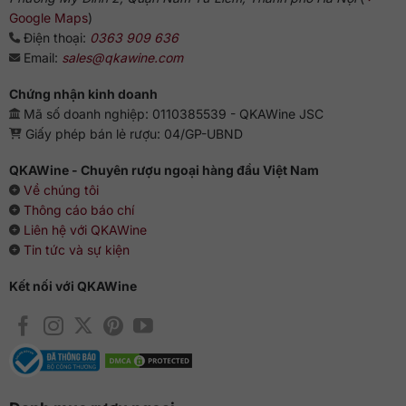
Google Maps
)
Vang nên được thưởng thức ở nhiệt độ từ 16-18 độ C, với
Điện thoại:
0363 909 636
những món ăn đa dạng như thịt bò, bánh mì kẹp thịt, phô
Email:
sales@qkawine.com
mai, sườn lợn, hoặc những món hải sản thơm ngon như tôm,
cua, ghẹ, hàu, các loại cá hồi, cá lăng…để bữa tiệc của bạn
Chứng nhận kinh doanh
trở nên trọn vẹn nhất.
Mã số doanh nghiệp: 0110385539 - QKAWine JSC
Giấy phép bán lẻ rượu: 04/GP-UBND
QKAWine - Chuyên rượu ngoại hàng đầu Việt Nam
Về chúng tôi
Thông cáo báo chí
Liên hệ với QKAWine
Tin tức và sự kiện
Kết nối với QKAWine