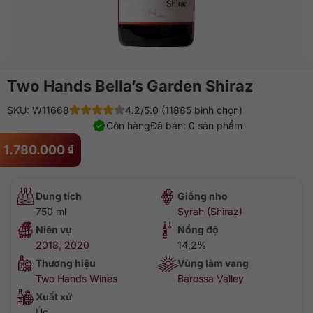
Two Hands Bella’s Garden Shiraz
SKU: W11668
4.2/5.0 (11885 bình chọn)
Còn hàng
Đã bán: 0 sản phẩm
1.780.000
₫
Dung tích
Giống nho
750 ml
Syrah (Shiraz)
Niên vụ
Nồng độ
2018
,
2020
14,2%
Thương hiệu
Vùng làm vang
Two Hands Wines
Barossa Valley
Xuất xứ
Úc