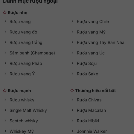
Danh mục rượu ngoại
Rượu nhẹ
Rượu vang
Rượu vang Chile
Rượu vang đỏ
Rượu vang Mỹ
Rượu vang trắng
Rượu vang Tây Ban Nha
Sâm panh (Champage)
Rượu vang Úc
Rượu vang Pháp
Rượu Soju
Rượu vang Ý
Rượu Sake
Rượu mạnh
Thương hiệu nổi bật
Rượu whisky
Rượu Chivas
Single Malt Whisky
Rượu Macallan
Scotch whisky
Rượu Hibiki
Whiskey Mỹ
Johnnie Walker