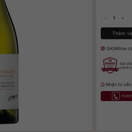
Heggies Vineyar
Thêm và
QKAWine ca
Sản p
chính 
Nhận tư vấn
Hotli