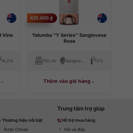
 rồi chìm đắm vào không gian tinh tế, nơi mà chỉ có cảm
425.000
₫
 thêm với những món ăn ngon để bữa tiệc thêm thú vị
d Vine
Yalumba “Y Series” Sangiovese
Rose
14,2%
750 ml
Sangiovese
12%
Thêm vào giỏ hàng
Trung tâm trợ giúp
Thương hiệu nổi bật
Hỗ trợ mua hàng
Rượu Chivas
Hỏi và đáp