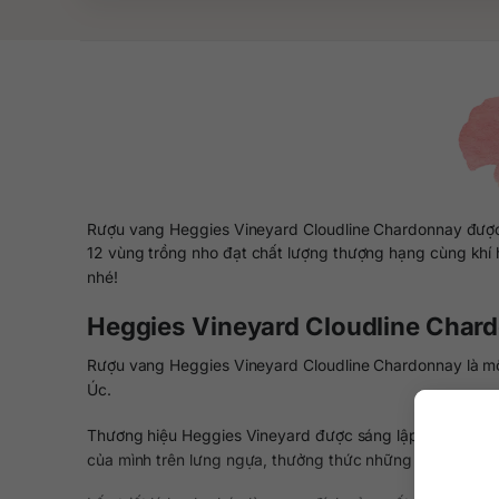
Rượu vang Heggies Vineyard Cloudline Chardonnay được 
12 vùng trồng nho đạt chất lượng thượng hạng cùng khí 
nhé!
Heggies Vineyard Cloudline Char
Rượu vang Heggies Vineyard Cloudline Chardonnay là một
Úc.
Thương hiệu Heggies Vineyard được sáng lập bởi ông Col
của mình trên lưng ngựa, thưởng thức những nốt vang sả