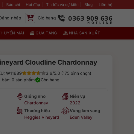
i
Báo chí
Hỏi đáp
Tin tức và sự kiện
Blog
Liên hệ
0363 909 636
Đăng nhập
Giỏ hàng
KHUYẾN MÃI
QUÀ TẶNG
NHÀ SẢN XUẤT
ineyard Cloudline Chardonnay
U: W11689
3.6/5.0 (175 bình chọn)
 bán: 0 sản phẩm
Còn hàng
Giống nho
Niên vụ
Chardonnay
2022
Thương hiệu
Vùng làm vang
Heggies Vineyard
Eden Valley