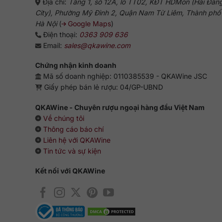
Địa chỉ:
Tầng 1, số 12A, lô TT02, KĐT HDMon (Hải Đăn
City), Phường Mỹ Đình 2, Quận Nam Từ Liêm, Thành phố
Hà Nội
(
Google Maps
)
Điện thoại:
0363 909 636
Email:
sales@qkawine.com
Chứng nhận kinh doanh
Mã số doanh nghiệp: 0110385539 - QKAWine JSC
Giấy phép bán lẻ rượu: 04/GP-UBND
QKAWine - Chuyên rượu ngoại hàng đầu Việt Nam
Về chúng tôi
Thông cáo báo chí
Liên hệ với QKAWine
Tin tức và sự kiện
Kết nối với QKAWine