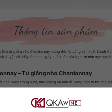
Thông tin sản phẩm
làm từ giống nho Chardonnay, vang đến từ vùng sản xuất South Aust
hậu tuyệt vời. Hãy làm cho ngày cuối tuần của bạn trở nên trọn vẹn
donnay – Từ giống nho Chardonnay
 chai vang trong suốt, nhẹ nhàng và tinh tế. Vang đến từ thương h
in Heggie, một người đàn ông có tâm hồn phóng khoáng và tự do. Sa
ng khoái nhất. Đây cũng chính là hình ảnh nằm trên các chai vang m