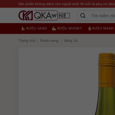
Bỏ
Sản phẩm không dành cho người dưới 18 tuổi và phụ nữ đan
qua
nội
dung
RƯỢU VANG
RƯỢU WHISKY
RƯỢU MẠNH
Trang chủ
/
Rượu vang
/
Vang Úc