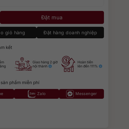
d Cloudline Chardonnay số lượng
Đặt mua
o giỏ hàng
Đặt hàng doanh nghiệp
m kết
hẩm
Giao hàng 2 giờ
Hoàn tiền
hãng
nội thành
lên đến 111%
 sản phẩm miễn phí
ne
Zalo
Messenger