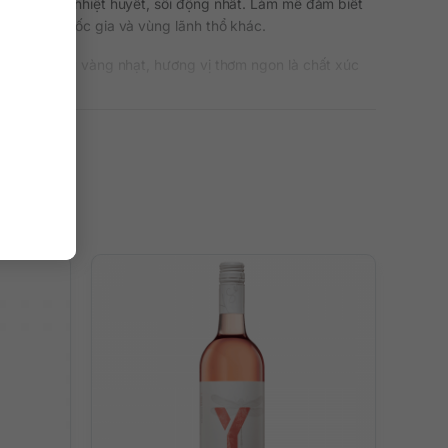
ự nồng nàn, nhiệt huyết, sôi động nhất. Làm mê đắm biết
sang các quốc gia và vùng lãnh thổ khác.
với sắc màu vàng nhạt, hương vị thơm ngon là chất xúc
 chín mọng. Đó là vị của đào, mơ, cam, quýt, táo, bơ,