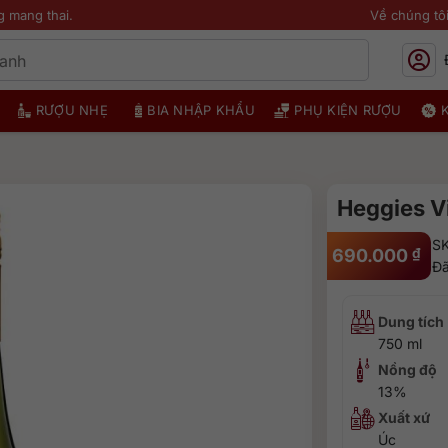
g mang thai.
Về chúng tô
RƯỢU NHẸ
BIA NHẬP KHẨU
PHỤ KIỆN RƯỢU
Heggies V
SK
690.000
₫
Đã
Dung tích
750 ml
Nồng độ
13%
Xuất xứ
Úc