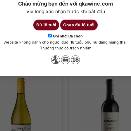
ng hiệu Heggies Vineyard đã cho ra đời những bộ sưu tập vang với s
Chào mừng bạn đến với qkawine.com
hông chỉ được bán rộng rãi trên toàn nước Úc mà còn được xuất khẩu 
Vui lòng xác nhận trước khi bắt đầu
g độ 13%, là loại vang trắng, được làm bởi giống nho Chardonnay, 
Đủ 18 tuổi
Chưa đủ 18 tuổi
Chi tiết
Ghi nhớ lựa chọn
Website không dành cho người dưới 18 tuổi, phụ nữ đang mang thai.
Thưởng thức có trách nhiệm
Sản phẩm tương tự
 độ từ 16-18 độ C
ưởng thức người dùng sẽ cảm nhận được hương vị từ các loại hoa quả