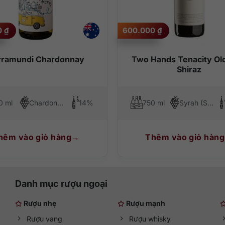
ợu ngọt, mềm mại, mượt mà, có độ axit cân bằng. Thử một ngụm vang,
0
₫
600.000
₫
 đó hương vị của vang sẽ được lưu giữ lâu hơn, sâu hơn. Hãy kết hợp
rramundi Chardonnay
Two Hands Tenacity Ol
Shiraz
 cua, cá, ghẹ, hàu…
0 ml
Chardonnay
14%
750 ml
Syrah (Shiraz)
hêm vào giỏ hàng
Thêm vào giỏ hàng
Danh mục rượu ngoại
Rượu nhẹ
Rượu mạnh
Rượu vang
Rượu whisky