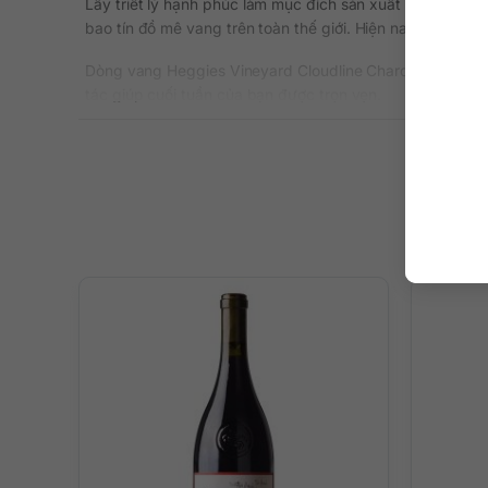
Lấy triết lý hạnh phúc làm mục đích sản xuất vang, thươ
bao tín đồ mê vang trên toàn thế giới. Hiện nay, vang k
Dòng vang Heggies Vineyard Cloudline Chardonnay có nồn
tác giúp cuối tuần của bạn được trọn vẹn.
Thông tin chi tiết
Xuất xứ: Úc
Thương hiệu: Heggies Vineyard
Vùng sản xuất: South Australia
Loại vang: Rượu vang trắng
Giống nho: Chardonnay
Nồng độ: 13 %
Dung tích: 750 ml
Màu sắc: Màu vàng nhạt
Nhiệt độ phục vụ: Vang sẽ ngon nhất khi uống ở nhiệt
Quy cách: Thùng 6 chai
Mô tả hương vị
Rượu vang được lên men từ giống nho Chardonnay, khi th