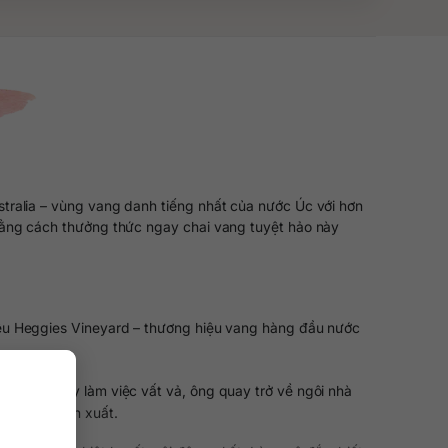
ralia – vùng vang danh tiếng nhất của nước Úc với hơn
 bằng cách thưởng thức ngay chai vang tuyệt hảo này
iệu Heggies Vineyard – thương hiệu vang hàng đầu nước
u một ngày làm việc vất vả, ông quay trở về ngôi nhà
à ông đã sản xuất.