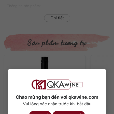
Thông tin sản phẩm:
Xuất Xứ: Úc
Chi tiết
Thương Hiệu: Yalumba
Vùng Làm Vang: South Australia
Loại Vang: Rượu vang đỏ
Giống Nho: Shiraz – Viognier
Sản phẩm tương tự
Nồng Độ: 14%
Dung Tích: 750ml
Nhiệt Độ Phục Vụ: 15 – 18 độ C
Quy Cách: 6 Chai / Thùng
Rượu vang Yalumba Y Series Shiraz
Viognier là sản phẩm của Yalumba
Mô tả hương vị
Chào mừng bạn đến với qkawine.com
Khi thưởng thức rượu vang Yalumba Y Series Shiraz
Viognier, bạn sẽ ngửi thấy hương khói từ thùng ủ rượu sồi
Vui lòng xác nhận trước khi bắt đầu
hun khói, hương khói, hương nho, táo hoặc một loại quả nào