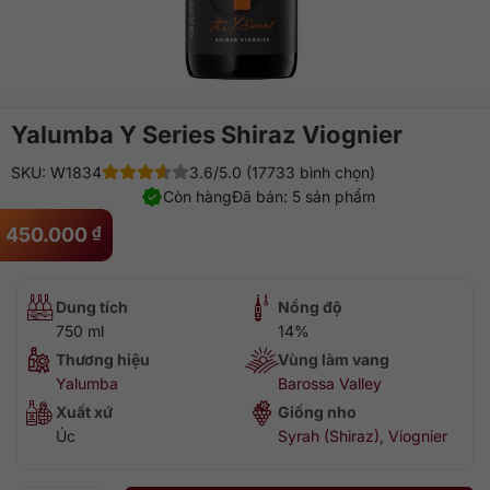
Yalumba Y Series Shiraz Viognier
SKU: W1834
3.6/5.0 (17733 bình chọn)
Còn hàng
Đã bán: 5 sản phẩm
450.000
₫
Dung tích
Nồng độ
750 ml
14%
Thương hiệu
Vùng làm vang
Yalumba
Barossa Valley
Xuất xứ
Giống nho
Úc
Syrah (Shiraz)
,
Viognier