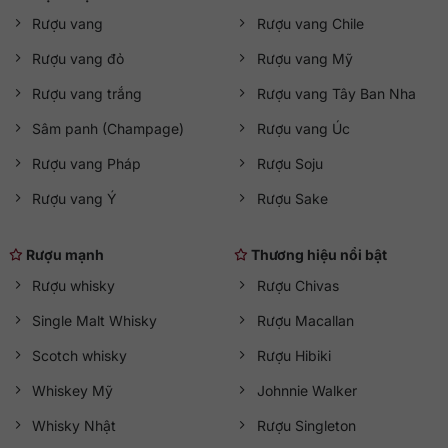
Rượu vang
Rượu vang Chile
Rượu vang đỏ
Rượu vang Mỹ
Rượu vang trắng
Rượu vang Tây Ban Nha
Sâm panh (Champage)
Rượu vang Úc
Rượu vang Pháp
Rượu Soju
Rượu vang Ý
Rượu Sake
Rượu mạnh
Thương hiệu nổi bật
Rượu whisky
Rượu Chivas
Single Malt Whisky
Rượu Macallan
Scotch whisky
Rượu Hibiki
Whiskey Mỹ
Johnnie Walker
Whisky Nhật
Rượu Singleton