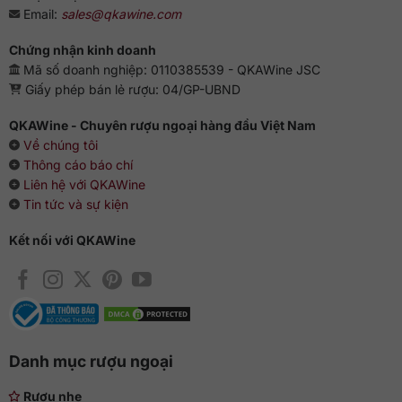
Email:
sales@qkawine.com
Series Shiraz Viognier là một trong những sản phẩm bán
chạy và được yêu thích nhất tại QKAWine.
Chứng nhận kinh doanh
Mã số doanh nghiệp: 0110385539 - QKAWine JSC
QKAWine cung cấp rượu vang Yalumba Y
Giấy phép bán lẻ rượu: 04/GP-UBND
Series Shiraz Viognier chính hãng
QKAWine - Chuyên rượu ngoại hàng đầu Việt Nam
Nếu bạn quan tâm sản phẩm rượu vang Yalumba Y Series
Về chúng tôi
Shiraz Viognier, hãy liên hệ với QKAWine theo thông tin sau:
Thông cáo báo chí
Liên hệ với QKAWine
Tên thương hiệu: QKAWine
Tin tức và sự kiện
Website:
qkawine.com
Số điện thoại: 0363 90 9636
Kết nối với QKAWine
Danh mục rượu ngoại
Rượu nhẹ