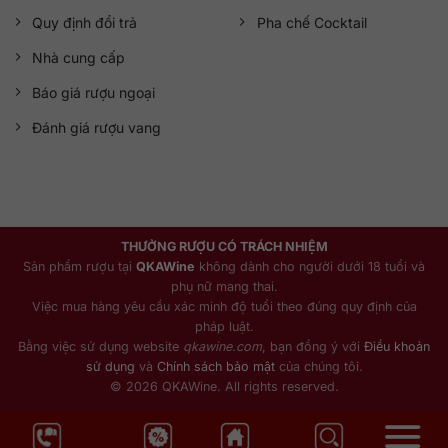
Quy định đổi trả
Pha chế Cocktail
Nhà cung cấp
Báo giá rượu ngoại
Đánh giá rượu vang
THƯỞNG RƯỢU CÓ TRÁCH NHIỆM
Sản phẩm rượu tại
QKAWine
không dành cho người dưới 18 tuổi và
phụ nữ mang thai.
Việc mua hàng yêu cầu xác minh độ tuổi theo đúng quy định của
pháp luật.
Bằng việc sử dụng website
qkawine.com
, bạn đồng ý với
Điều khoản
sử dụng
và
Chính sách bảo mật
của chúng tôi.
© 2026 QKAWine. All rights reserved.