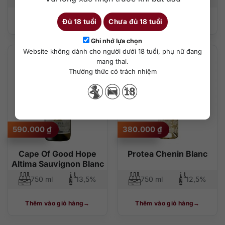
Đủ 18 tuổi
Chưa đủ 18 tuổi
Thêm vào giỏ hàng
Thêm vào giỏ hàng
Ghi nhớ lựa chọn
Website không dành cho người dưới 18 tuổi, phụ nữ đang
mang thai.
Thưởng thức có trách nhiệm
590.000
₫
380.000
₫
Cape Of Good Hope
Protea Chenin Blanc
Altima Sauvignon Blanc
750 ml
13,5%
750 ml
12,5%
Thêm vào giỏ hàng
Thêm vào giỏ hàng