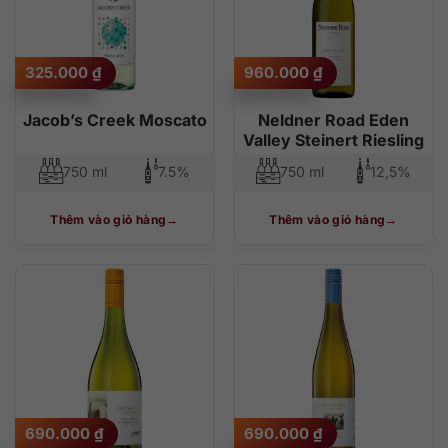
325.000
₫
960.000
₫
Jacob’s Creek Moscato
Neldner Road Eden
Valley Steinert Riesling
750 ml
7.5%
750 ml
12,5%
Thêm vào giỏ hàng
Thêm vào giỏ hàng
690.000
₫
690.000
₫