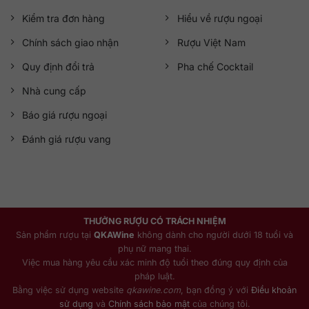
Kiểm tra đơn hàng
Hiểu về rượu ngoại
Chính sách giao nhận
Rượu Việt Nam
Quy định đổi trả
Pha chế Cocktail
Nhà cung cấp
Báo giá rượu ngoại
Đánh giá rượu vang
THƯỞNG RƯỢU CÓ TRÁCH NHIỆM
Sản phẩm rượu tại
QKAWine
không dành cho người dưới 18 tuổi và
phụ nữ mang thai.
Việc mua hàng yêu cầu xác minh độ tuổi theo đúng quy định của
pháp luật.
Bằng việc sử dụng website
qkawine.com
, bạn đồng ý với
Điều khoản
sử dụng
và
Chính sách bảo mật
của chúng tôi.