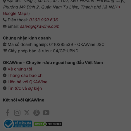
Địa chỉ:
Tầng 1, số 12A, lô TT02, KĐT HDMon (Hải Đăng City),
Phường Mỹ Đình 2, Quận Nam Từ Liêm, Thành phố Hà Nội
(
Google Maps
)
Điện thoại:
0363 909 636
Email:
sales@qkawine.com
Chứng nhận kinh doanh
Mã số doanh nghiệp: 0110385539 - QKAWine JSC
Giấy phép bán lẻ rượu: 04/GP-UBND
QKAWine - Chuyên rượu ngoại hàng đầu Việt Nam
Về chúng tôi
Thông cáo báo chí
Liên hệ với QKAWine
Tin tức và sự kiện
Kết nối với QKAWine