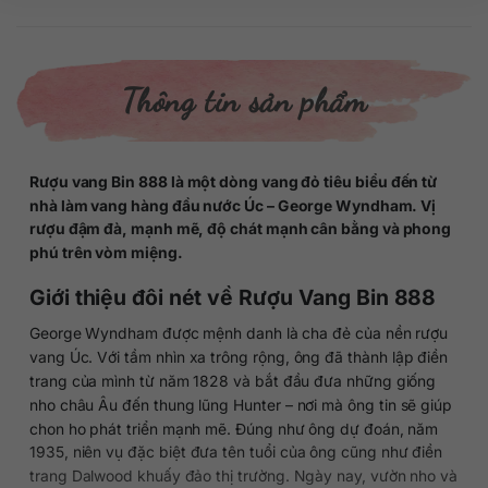
Thông tin sản phẩm
Rượu vang Bin 888 là một dòng vang đỏ tiêu biểu đến từ
nhà làm vang hàng đầu nước Úc – George Wyndham. Vị
rượu đậm đà, mạnh mẽ, độ chát mạnh cân bằng và phong
phú trên vòm miệng.
Giới thiệu đôi nét về Rượu Vang Bin 888
George Wyndham được mệnh danh là cha đẻ của nền rượu
vang Úc. Với tầm nhìn xa trông rộng, ông đã thành lập điền
trang của mình từ năm 1828 và bắt đầu đưa những giống
nho châu Âu đến thung lũng Hunter – nơi mà ông tin sẽ giúp
chon ho phát triển mạnh mẽ. Đúng như ông dự đoán, năm
1935, niên vụ đặc biệt đưa tên tuổi của ông cũng như điền
trang Dalwood khuấy đảo thị trường. Ngày nay, vườn nho và