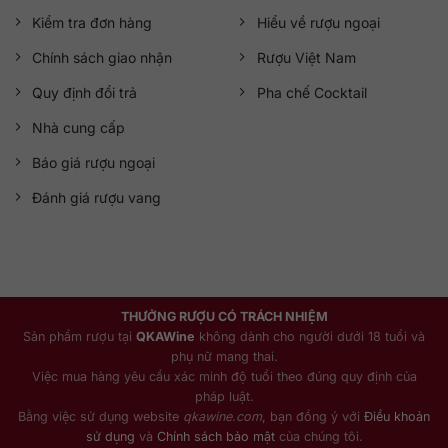
Kiểm tra đơn hàng
Hiểu về rượu ngoại
Chính sách giao nhận
Rượu Việt Nam
Quy định đổi trả
Pha chế Cocktail
Nhà cung cấp
Báo giá rượu ngoại
Đánh giá rượu vang
THƯỞNG RƯỢU CÓ TRÁCH NHIỆM
Sản phẩm rượu tại
QKAWine
không dành cho người dưới 18 tuổi và
phụ nữ mang thai.
Việc mua hàng yêu cầu xác minh độ tuổi theo đúng quy định của
pháp luật.
Bằng việc sử dụng website
qkawine.com
, bạn đồng ý với
Điều khoản
sử dụng
và
Chính sách bảo mật
của chúng tôi.