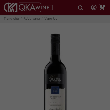
Bỏ
qua
nội
dung
Trang chủ
/
Rượu vang
/
Vang Úc