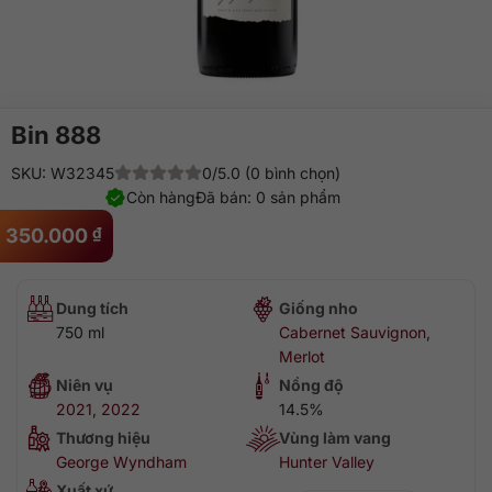
Bin 888
SKU: W32345
0/5.0 (0 bình chọn)
Còn hàng
Đã bán: 0 sản phẩm
350.000
₫
Dung tích
Giống nho
750 ml
Cabernet Sauvignon
,
Merlot
Niên vụ
Nồng độ
2021
,
2022
14.5%
Thương hiệu
Vùng làm vang
George Wyndham
Hunter Valley
Xuất xứ