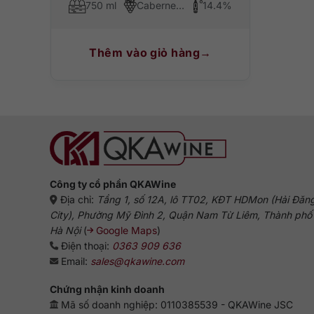
750 ml
Cabernet Sauvignon
14.4%
Thêm vào giỏ hàng
Công ty cổ phần QKAWine
Địa chỉ:
Tầng 1, số 12A, lô TT02, KĐT HDMon (Hải Đăn
City), Phường Mỹ Đình 2, Quận Nam Từ Liêm, Thành phố
Hà Nội
(
Google Maps
)
Điện thoại:
0363 909 636
Email:
sales@qkawine.com
Chứng nhận kinh doanh
Mã số doanh nghiệp: 0110385539 - QKAWine JSC