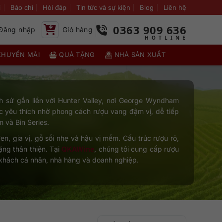
i
Báo chí
Hỏi đáp
Tin tức và sự kiện
Blog
Liên hệ
0363 909 636
Đăng nhập
Giỏ hàng
KHUYẾN MÃI
QUÀ TẶNG
NHÀ SẢN XUẤT
h sử gắn liền với Hunter Valley, nơi George Wyndham
c yêu thích nhờ phong cách rượu vang đậm vị, dễ tiếp
 và Bin Series.
 gia vị, gỗ sồi nhẹ và hậu vị mềm. Cấu trúc rượu rõ,
ặng thân thiện. Tại
QKAWine
, chúng tôi cung cấp rượu
 khách cá nhân, nhà hàng và doanh nghiệp.