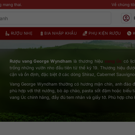
g mang thai.
Về chúng tô
RƯỢU NHẸ
BIA NHẬP KHẨU
PHỤ KIỆN RƯỢU
Rượu vang George Wyndham
là thương hiệu
vang Úc
có lịc
trồng những vườn nho đầu tiên từ thế kỷ 19. Thương hiệu đượ
cận và ổn định, đặc biệt ở các dòng Shiraz, Cabernet Sauvignon
Vang George Wyndham thường có hương mận chín, anh đào đen,
phù hợp với thịt nướng, bò áp chảo, pasta sốt đậm hoặc biếu t
vang Úc chính hãng, đầy đủ tem nhãn và giấy tờ. Phù hợp cho