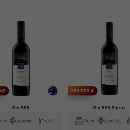
0
₫
350.000
₫
Bin 888
Bin 555 Shiraz
0 ml
Cabernet Sauvignon, Merlot
14.5%
750 ml
Syrah (Shiraz)