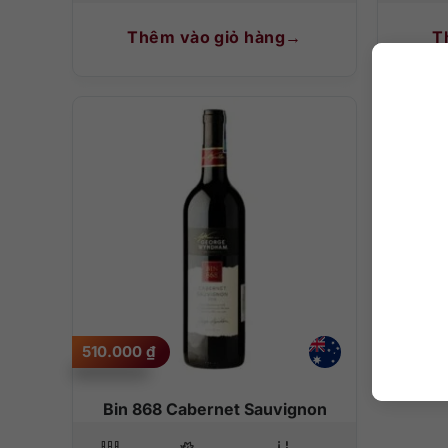
Thêm vào giỏ hàng
T
510.000
₫
Bin 868 Cabernet Sauvignon