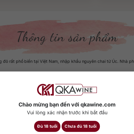
Thông tin sản phẩm
ỏ rất phổ biến tại Việt Nam, nhập khẩu nguyên chai từ Úc. Nhà phâ
 niên vụ 2021. Màu đỏ ruby ánh tím rực rỡ thu hút mọi ánh nhìn. M
. Vòm miệng lan tỏa cấu trúc đầy đặn phong phú với dấu ấn của anh đ
Chào mừng bạn đến với qkawine.com
Chi tiết
Vui lòng xác nhận trước khi bắt đầu
Đủ 18 tuổi
Chưa đủ 18 tuổi