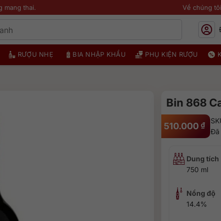
g mang thai.
Về chúng tô
RƯỢU NHẸ
BIA NHẬP KHẨU
PHỤ KIỆN RƯỢU
Bin 868 C
SK
510.000
₫
Đã
Dung tích
750 ml
Nồng độ
14.4%