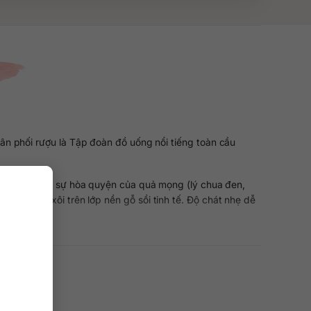
n phối rượu là Tập đoàn đồ uống nổi tiếng toàn cầu
ũi ngập tràn sự hòa quyện của quả mọng (lý chua đen,
ào, mâm xôi trên lớp nền gỗ sồi tinh tế. Độ chát nhẹ dễ