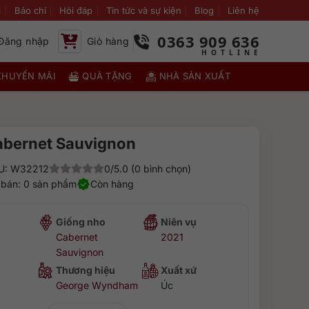
i
Báo chí
Hỏi đáp
Tin tức và sự kiện
Blog
Liên hệ
0363 909 636
Đăng nhập
Giỏ hàng
KHUYẾN MÃI
QUÀ TẶNG
NHÀ SẢN XUẤT
abernet Sauvignon
U: W32212
0/5.0 (0 bình chọn)
 bán: 0 sản phẩm
Còn hàng
Giống nho
Niên vụ
Cabernet
2021
Sauvignon
Thương hiệu
Xuất xứ
George Wyndham
Úc