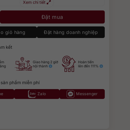
Xem chi tiết
t Sauvignon số lượng
Đặt mua
o giỏ hàng
Đặt hàng doanh nghiệp
m kết
hẩm
Giao hàng 2 giờ
Hoàn tiền
hãng
nội thành
lên đến 111%
 sản phẩm miễn phí
ne
Zalo
Messenger