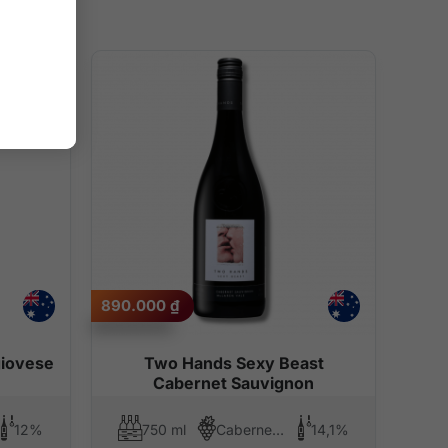
890.000
₫
giovese
Two Hands Sexy Beast
Cabernet Sauvignon
12%
750 ml
Cabernet Sauvignon
14,1%