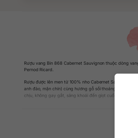
Rượu vang Bin 868 Cabernet Sauvignon thuộc dòng vang đ
Pernod Ricard.
Rượu được lên men từ 100% nho Cabernet Sauvignon trong
anh đào, mận chín) cùng hương gỗ sồi thoáng nhẹ say mê
chịu, không gay gắt, sảng khoái đến giọt cuối cùng.