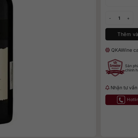
Bin 868 Caberne
Thêm và
QKAWine ca
Sản p
chính 
Nhận tư vấn
Hotli