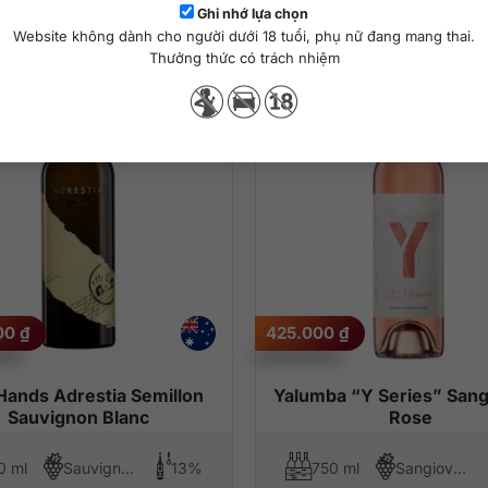
Sản phẩm tương tự
Ghi nhớ lựa chọn
Website không dành cho người dưới 18 tuổi, phụ nữ đang mang thai.
Thưởng thức có trách nhiệm
000
₫
425.000
₫
ands Adrestia Semillon
Yalumba “Y Series” San
Sauvignon Blanc
Rose
0 ml
Sauvignon Blanc, Semillon
13%
750 ml
Sangiovese