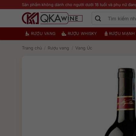
Bỏ
Sản phẩm không dành cho người dưới 18 tuổi và phụ nữ đan
qua
nội
dung
RƯỢU VANG
RƯỢU WHISKY
RƯỢU MẠNH
Trang chủ
/
Rượu vang
/
Vang Úc