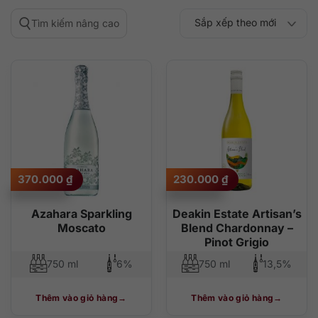
Sắp xếp theo mới
Tìm kiếm nâng cao
Sắp xếp theo
Sắp xếp theo mức
nhất
Sắp xếp theo giá:
Sắp xếp theo giá:
độ phổ biến
thấp đến cao
cao đến thấp
370.000
₫
230.000
₫
Azahara Sparkling
Deakin Estate Artisan’s
Moscato
Blend Chardonnay –
Pinot Grigio
750 ml
6%
750 ml
13,5%
Thêm vào giỏ hàng
Thêm vào giỏ hàng