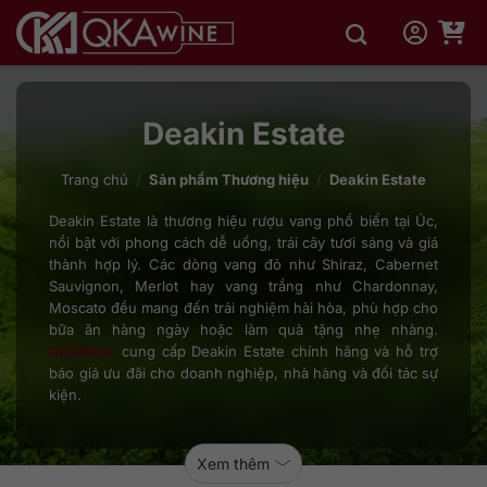
Bỏ
qua
nội
dung
Deakin Estate
Trang chủ
/
Sản phẩm Thương hiệu
/
Deakin Estate
Deakin Estate là thương hiệu rượu vang phổ biến tại Úc,
nổi bật với phong cách dễ uống, trái cây tươi sáng và giá
thành hợp lý. Các dòng vang đỏ như Shiraz, Cabernet
Sauvignon, Merlot hay vang trắng như Chardonnay,
Moscato đều mang đến trải nghiệm hài hòa, phù hợp cho
bữa ăn hàng ngày hoặc làm quà tặng nhẹ nhàng.
QKAWine
cung cấp Deakin Estate chính hãng và hỗ trợ
báo giá ưu đãi cho doanh nghiệp, nhà hàng và đối tác sự
kiện.
Xem thêm