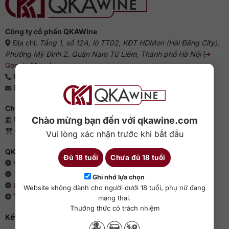
Công ty cổ phần QKAWine
Địa chỉ:
Tầng 1, số 12A, lô TT02, KĐT HDMon (Hải Đăng City),
Phường Mỹ Đình 2, Quận Nam Từ Liêm, Thành phố Hà Nội
(
Google Maps
)
Điện thoại:
0363 909 636
Email:
sales@qkawine.com
Chứng nhận kinh doanh
Chào mừng bạn đến với qkawine.com
Mã số doanh nghiệp: 0110385539 - QKAWine JSC
Giấy phép bán lẻ rượu: 04/GP-UBND
Vui lòng xác nhận trước khi bắt đầu
QKAWine - Chuyên rượu ngoại hàng đầu Việt Nam
Đủ 18 tuổi
Chưa đủ 18 tuổi
Về chúng tôi
Thông cáo báo chí
Ghi nhớ lựa chọn
Liên hệ với QKAWine
Website không dành cho người dưới 18 tuổi, phụ nữ đang
Tin tức và sự kiện
mang thai.
Thưởng thức có trách nhiệm
Kết nối với QKAWine