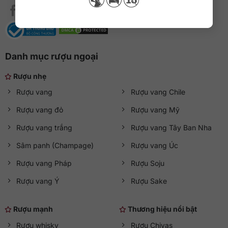
Danh mục rượu ngoại
Rượu nhẹ
Rượu vang
Rượu vang Chile
Rượu vang đỏ
Rượu vang Mỹ
Rượu vang trắng
Rượu vang Tây Ban Nha
Sâm panh (Champage)
Rượu vang Úc
Rượu vang Pháp
Rượu Soju
Rượu vang Ý
Rượu Sake
Rượu mạnh
Thương hiệu nổi bật
Rượu whisky
Rượu Chivas