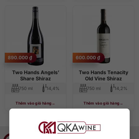
890.000
₫
600.000
₫
Two Hands Angels’
Two Hands Tenacity
Share Shiraz
Old Vine Shiraz
750 ml
14,4%
750 ml
14,2%
Thêm vào giỏ hàng
Thêm vào giỏ hàng