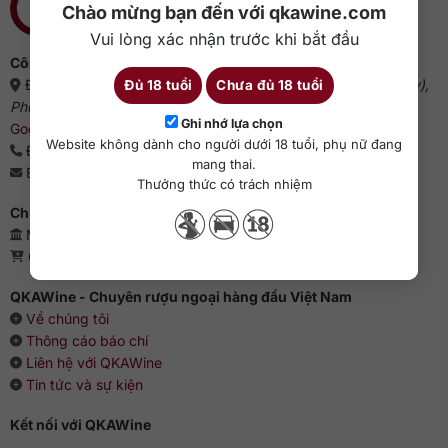
Chào mừng bạn đến với qkawine.com
Vui lòng xác nhận trước khi bắt đầu
Công ty cổ phần QKAWine
Địa chỉ:
Tầng 1, số 12A, lô TT02, KĐT HDMon (Hải Đăng City),
Đủ 18 tuổi
Chưa đủ 18 tuổi
Phường Mỹ Đình 2, Quận Nam Từ Liêm, Thành phố Hà Nội
(
Ghi nhớ lựa chọn
Google Maps
)
Website không dành cho người dưới 18 tuổi, phụ nữ đang
Điện thoại:
0363 909 636
mang thai.
Email:
sales@qkawine.com
Thưởng thức có trách nhiệm
Chứng nhận kinh doanh
Mã số doanh nghiệp: 0110385539 - QKAWine JSC
Giấy phép bán lẻ rượu: 04/GP-UBND
QKAWine - Chuyên rượu ngoại hàng đầu Việt Nam
Về chúng tôi
Thông cáo báo chí
Liên hệ với QKAWine
Tin tức và sự kiện
Kết nối với QKAWine