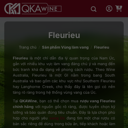
Bỏ
qua
nội
dung
Fleurieu
Trang chủ
/
Sản phẩm Vùng làm vang
/
Fleurieu
Fleurieu
là một chỉ dẫn địa lý quan trọng của Nam Úc,
gắn với nhiều khu vực làm vang đáng chú ý và mang đến
bức tranh khá đa dạng về phong cách rượu. Theo Wine
Australia, Fleurieu là một GI nằm trong bang South
Australia và bao gồm các khu vực như Southern Fleurieu
hay Langhorne Creek, cho thấy đây là tên gọi có nền
tảng rõ ràng trong hệ thống vùng vang của Úc.
Tại
QKAWine
, bạn có thể chọn mua
rượu vang Fleurieu
chính hãng
với nguồn gốc rõ ràng, được tuyển chọn kỹ
lưỡng và bảo quản đúng tiêu chuẩn. Đây là lựa chọn phù
hợp cho người yêu
vang Úc
đang tìm một chai rượu có
bản sắc riêng để dùng trong bữa ăn, tiếp khách hoặc làm