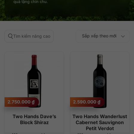
quà tặng chỉn chu.
Sắp xếp theo mới
Tìm kiếm nâng cao
Sắp xếp theo
Sắp xếp theo mức
nhất
Sắp xếp theo giá:
Sắp xếp theo giá:
độ phổ biến
thấp đến cao
cao đến thấp
2.750.000
₫
2.590.000
₫
Two Hands Dave’s
Two Hands Wanderlust
Block Shiraz
Cabernet Sauvignon
Petit Verdot