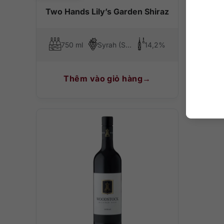
Two Hands Lily’s Garden Shiraz
Tw
C
750 ml
Syrah (Shiraz)
14,2%
75
Thêm vào giỏ hàng
T