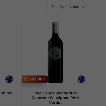
Sắp xếp theo mới
Sắp xếp theo
Sắp xếp theo mức
nhất
Sắp xếp theo giá:
Sắp xếp theo giá:
độ phổ biến
thấp đến cao
cao đến thấp
2.590.000
₫
 Shiraz
Two Hands Wanderlust
Cabernet Sauvignon Petit
Verdot