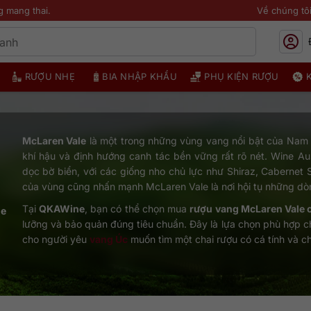
g mang thai.
Về chúng tô
RƯỢU NHẸ
BIA NHẬP KHẨU
PHỤ KIỆN RƯỢU
McLaren Vale
là một trong những vùng vang nổi bật của Nam Ú
khí hậu và định hướng canh tác bền vững rất rõ nét. Wine Au
dọc bờ biển, với các giống nho chủ lực như Shiraz, Cabernet
của vùng cũng nhấn mạnh McLaren Vale là nơi hội tụ những d
Tại
QKAWine
, bạn có thể chọn mua
rượu vang McLaren Vale 
le
lưỡng và bảo quản đúng tiêu chuẩn. Đây là lựa chọn phù hợp c
cho người yêu
vang Úc
muốn tìm một chai rượu có cá tính và ch