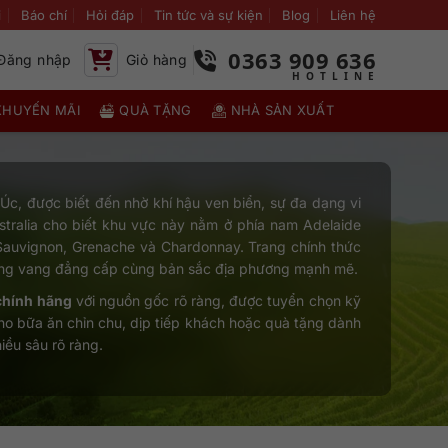
i
Báo chí
Hỏi đáp
Tin tức và sự kiện
Blog
Liên hệ
0363 909 636
Đăng nhập
Giỏ hàng
KHUYẾN MÃI
QUÀ TẶNG
NHÀ SẢN XUẤT
c, được biết đến nhờ khí hậu ven biển, sự đa dạng vi
stralia cho biết khu vực này nằm ở phía nam Adelaide
 Sauvignon, Grenache và Chardonnay. Trang chính thức
òng vang đẳng cấp cùng bản sắc địa phương mạnh mẽ.
chính hãng
với nguồn gốc rõ ràng, được tuyển chọn kỹ
ho bữa ăn chỉn chu, dịp tiếp khách hoặc quà tặng dành
iều sâu rõ ràng.