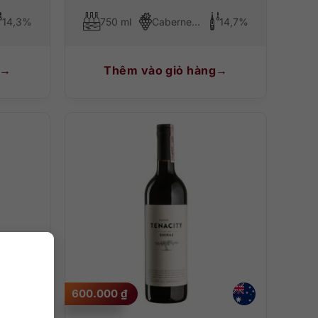
14,3%
750 ml
Cabernet Sauvignon, Petit Verdot
14,7%
Thêm vào giỏ hàng
600.000
₫