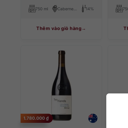
750 ml
Cabernet Sauvignon
14%
75
Thêm vào giỏ hàng
T
1.780.000
₫
890.00