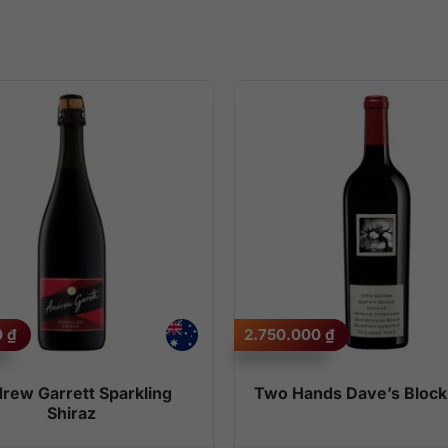
0
₫
2.750.000
₫
rew Garrett Sparkling
Two Hands Dave’s Block
Shiraz