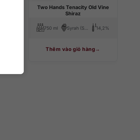
hare
Two Hands Tenacity Old Vine
Shiraz
14,4%
750 ml
Syrah (Shiraz)
14,2%
Thêm vào giỏ hàng