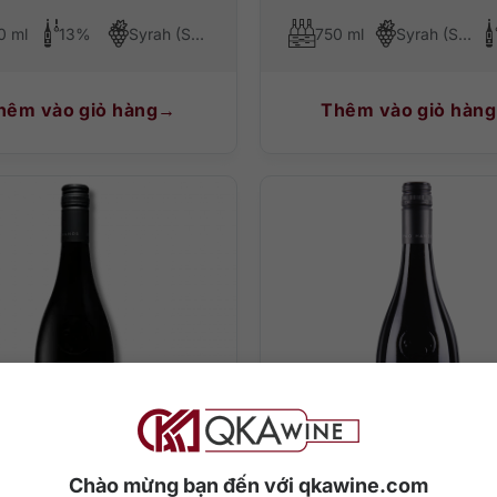
0 ml
13%
Syrah (Shiraz)
750 ml
Syrah (Shiraz)
hêm vào giỏ hàng
Thêm vào giỏ hàng
0
₫
890.000
₫
Chào mừng bạn đến với qkawine.com