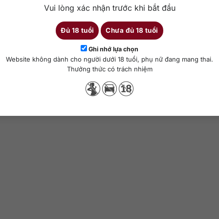
Vui lòng xác nhận trước khi bắt đầu
o Hands Sexy Beast
Two Hands Angels’ S
abernet Sauvignon
Shiraz
Đủ 18 tuổi
Chưa đủ 18 tuổi
0 ml
Cabernet Sauvignon
14,1%
750 ml
Syrah (Shiraz)
Ghi nhớ lựa chọn
Website không dành cho người dưới 18 tuổi, phụ nữ đang mang thai.
Thưởng thức có trách nhiệm
hêm vào giỏ hàng
Thêm vào giỏ hàng