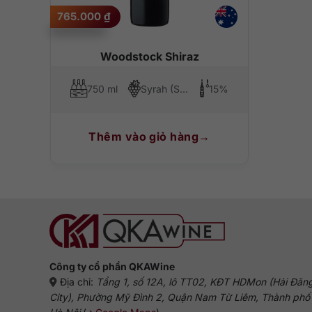
765.000
₫
Woodstock Shiraz
750 ml
Syrah (Shiraz)
15%
Thêm vào giỏ hàng
Công ty cổ phần QKAWine
Địa chỉ:
Tầng 1, số 12A, lô TT02, KĐT HDMon (Hải Đăn
City), Phường Mỹ Đình 2, Quận Nam Từ Liêm, Thành phố