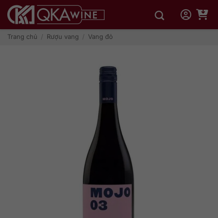
Bỏ
qua
nội
dung
Trang chủ
/
Rượu vang
/
Vang đỏ