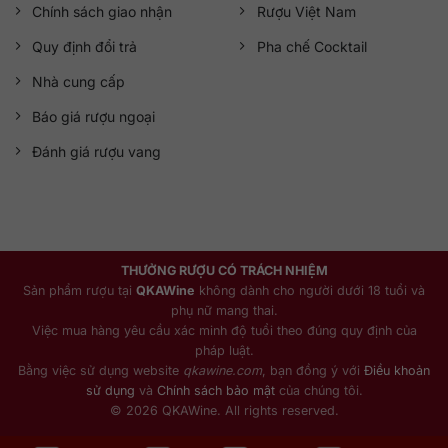
Chính sách giao nhận
Rượu Việt Nam
Quy định đổi trả
Pha chế Cocktail
Nhà cung cấp
Báo giá rượu ngoại
Đánh giá rượu vang
THƯỞNG RƯỢU CÓ TRÁCH NHIỆM
Sản phẩm rượu tại
QKAWine
không dành cho người dưới 18 tuổi và
phụ nữ mang thai.
Việc mua hàng yêu cầu xác minh độ tuổi theo đúng quy định của
pháp luật.
Bằng việc sử dụng website
qkawine.com
, bạn đồng ý với
Điều khoản
sử dụng
và
Chính sách bảo mật
của chúng tôi.
© 2026 QKAWine. All rights reserved.