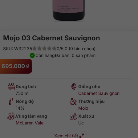
Mojo 03 Cabernet Sauvignon
SKU: W32235
0/5.0 (0 bình chọn)
Còn hàng
Đã bán: 0 sản phẩm
695.000
₫
Dung tích
Giống nho
750 ml
Cabernet Sauvignon
Nồng độ
Thương hiệu
14%
Mojo
Vùng làm vang
Xuất xứ
McLaren Vale
Úc
Xem chi tiết