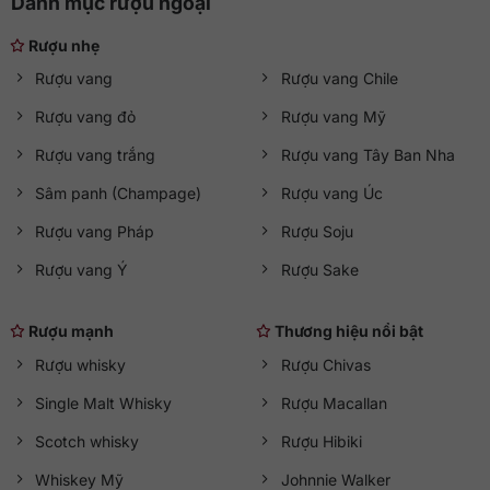
Danh mục rượu ngoại
Rượu nhẹ
Rượu vang
Rượu vang Chile
Rượu vang đỏ
Rượu vang Mỹ
Rượu vang trắng
Rượu vang Tây Ban Nha
Sâm panh (Champage)
Rượu vang Úc
Rượu vang Pháp
Rượu Soju
Rượu vang Ý
Rượu Sake
Rượu mạnh
Thương hiệu nổi bật
Rượu whisky
Rượu Chivas
Single Malt Whisky
Rượu Macallan
Scotch whisky
Rượu Hibiki
Whiskey Mỹ
Johnnie Walker