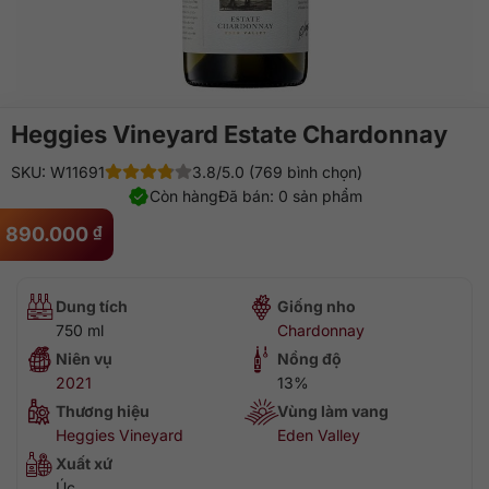
Heggies Vineyard Estate Chardonnay
SKU: W11691
3.8/5.0 (769 bình chọn)
Còn hàng
Đã bán: 0 sản phẩm
890.000
₫
Dung tích
Giống nho
750 ml
Chardonnay
Niên vụ
Nồng độ
2021
13%
Thương hiệu
Vùng làm vang
Heggies Vineyard
Eden Valley
Xuất xứ
Úc