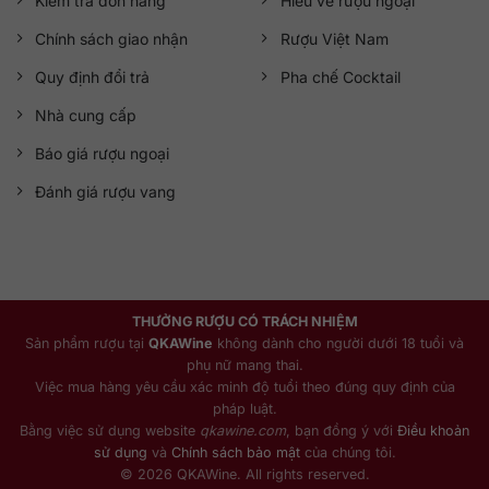
Kiểm tra đơn hàng
Hiểu về rượu ngoại
Chính sách giao nhận
Rượu Việt Nam
Quy định đổi trả
Pha chế Cocktail
Nhà cung cấp
Báo giá rượu ngoại
Đánh giá rượu vang
THƯỞNG RƯỢU CÓ TRÁCH NHIỆM
Sản phẩm rượu tại
QKAWine
không dành cho người dưới 18 tuổi và
phụ nữ mang thai.
Việc mua hàng yêu cầu xác minh độ tuổi theo đúng quy định của
pháp luật.
Bằng việc sử dụng website
qkawine.com
, bạn đồng ý với
Điều khoản
sử dụng
và
Chính sách bảo mật
của chúng tôi.
© 2026 QKAWine. All rights reserved.