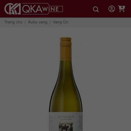
Bỏ
qua
nội
dung
Trang chủ
/
Rượu vang
/
Vang Úc