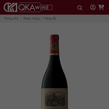
Bỏ
qua
nội
dung
Trang chủ
/
Rượu vang
/
Vang đỏ