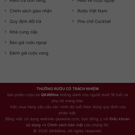
Kiểm tra đơn hàng
Hiểu về rượu ngoại
Chính sách giao nhận
Rượu Việt Nam
Quy định đổi trả
Pha chế Cocktail
Nhà cung cấp
Báo giá rượu ngoại
Đánh giá rượu vang
THƯỞNG RƯỢU CÓ TRÁCH NHIỆM
Sản phẩm rượu tại
QKAWine
không dành cho người dưới 18 tuổi và
phụ nữ mang thai.
Việc mua hàng yêu cầu xác minh độ tuổi theo đúng quy định của
pháp luật.
Bằng việc sử dụng website
qkawine.com
, bạn đồng ý với
Điều khoản
sử dụng
và
Chính sách bảo mật
của chúng tôi.
© 2026 QKAWine. All rights reserved.