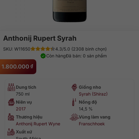
Anthonij Rupert Syrah
SKU: W11650
4.3/5.0 (2308 bình chọn)
Còn hàng
Đã bán: 0 sản phẩm
1.800.000
₫
Dung tích
Giống nho
750 ml
Syrah (Shiraz)
Niên vụ
Nồng độ
2017
14,5 %
Thương hiệu
Vùng làm vang
Anthonij Rupert Wyne
Franschhoek
Xuất xứ
South Africa