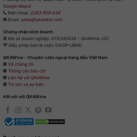
cùng các loại hoa ở Nam Phi sẽ hòa quyện vào nhau, làm
Google Maps
)
người uống cảm thấy xao xuyến vô cùng. Hương vị tinh tế,
Điện thoại:
0363 909 636
kéo dài trong vòm miệng là chất xúc tác giúp bạn dễ dàng
Email:
sales@qkawine.com
uống được hết chai vang chỉ trong thời gian ngắn.
Chứng nhận kinh doanh
Hướng dẫn thưởng thức
Mã số doanh nghiệp: 0110385539 - QKAWine JSC
Rượu vang ngon nhất khi được thưởng thức ở nhiệt độ từ
Giấy phép bán lẻ rượu: 04/GP-UBND
16-18 độ C, nên kết hợp vang với nhiều món ăn như thịt lợn,
QKAWine - Chuyên rượu ngoại hàng đầu Việt Nam
thịt bò, các loại hải sản từ tôm, cua, cá, ghẹ hoặc phô mai,
Về chúng tôi
salad.
Thông cáo báo chí
Liên hệ với QKAWine
Tin tức và sự kiện
Kết nối với QKAWine