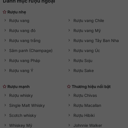
Danh mục rượu ngoại
Rượu nhẹ
Rượu vang
Rượu vang Chile
Rượu vang đỏ
Rượu vang Mỹ
Rượu vang trắng
Rượu vang Tây Ban Nha
Sâm panh (Champage)
Rượu vang Úc
Rượu vang Pháp
Rượu Soju
Rượu vang Ý
Rượu Sake
Rượu mạnh
Thương hiệu nổi bật
Rượu whisky
Rượu Chivas
Single Malt Whisky
Rượu Macallan
Scotch whisky
Rượu Hibiki
Whiskey Mỹ
Johnnie Walker