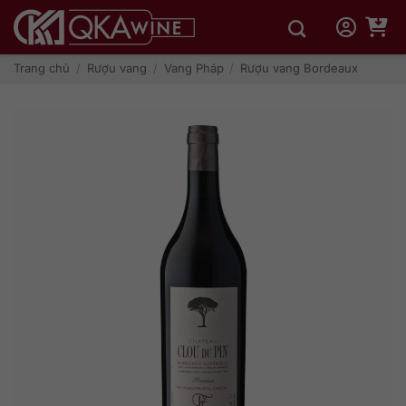
Bỏ
qua
nội
dung
Trang chủ
/
Rượu vang
/
Vang Pháp
/
Rượu vang Bordeaux