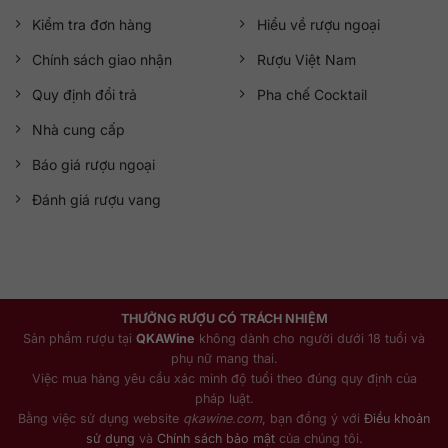
Kiểm tra đơn hàng
Hiểu về rượu ngoại
Chính sách giao nhận
Rượu Việt Nam
Quy định đổi trả
Pha chế Cocktail
Nhà cung cấp
Báo giá rượu ngoại
Đánh giá rượu vang
THƯỞNG RƯỢU CÓ TRÁCH NHIỆM
Sản phẩm rượu tại
QKAWine
không dành cho người dưới 18 tuổi và
phụ nữ mang thai.
Việc mua hàng yêu cầu xác minh độ tuổi theo đúng quy định của
pháp luật.
Bằng việc sử dụng website
qkawine.com
, bạn đồng ý với
Điều khoản
sử dụng
và
Chính sách bảo mật
của chúng tôi.