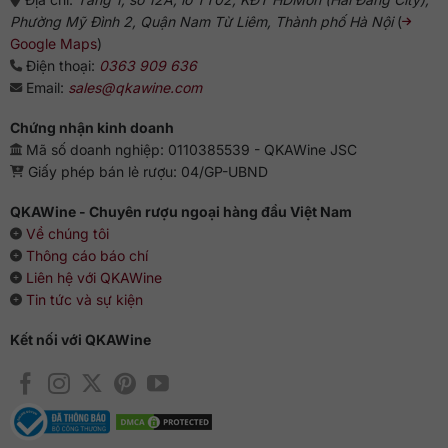
Nhiệt độ phục vụ lý tưởng của vang là 16-18 độ C, đừng
Phường Mỹ Đình 2, Quận Nam Từ Liêm, Thành phố Hà Nội
(
quên lựa chọn thêm các món ăn ngon truyền thống của
Google Maps
)
Pháp như gà kho vang, ốc sên, thịt đỏ hoặc những món
Điện thoại:
0363 909 636
thuần Việt như cánh gà, các loại hải sản làm từ hầu, cua,
Email:
sales@qkawine.com
ghẹ, tôm, cá…Những món ăn này sẽ làm cho hương vị của
rượu thêm quyến rũ.
Chứng nhận kinh doanh
Mã số doanh nghiệp: 0110385539 - QKAWine JSC
Giấy phép bán lẻ rượu: 04/GP-UBND
QKAWine - Chuyên rượu ngoại hàng đầu Việt Nam
Về chúng tôi
Thông cáo báo chí
Liên hệ với QKAWine
Tin tức và sự kiện
Kết nối với QKAWine