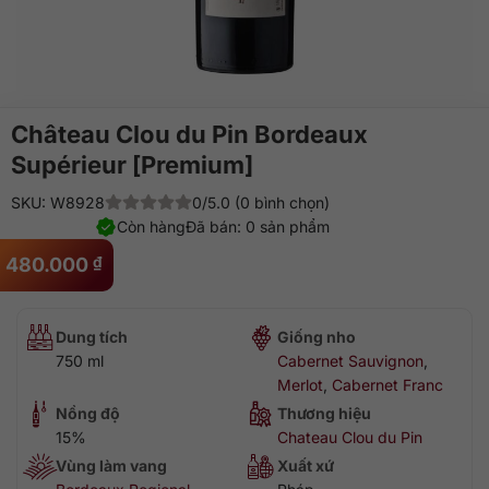
Château Clou du Pin Bordeaux
Supérieur [Premium]
SKU: W8928
0/5.0 (0 bình chọn)
Còn hàng
Đã bán: 0 sản phẩm
480.000
₫
Dung tích
Giống nho
750 ml
Cabernet Sauvignon
,
Merlot
,
Cabernet Franc
Nồng độ
Thương hiệu
15%
Chateau Clou du Pin
Vùng làm vang
Xuất xứ