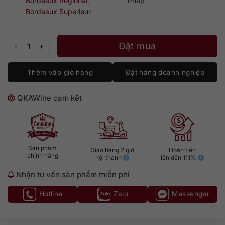
Bordeaux Regional
,
Pháp
Bordeaux Superieur
Château Clou du Pin Bordeaux Supérieur [Premium] số lượng
Đặt mua
Thêm vào giỏ hàng
Đặt hàng doanh nghiệp
QKAWine cam kết
Sản phẩm
Giao hàng 2 giờ
Hoàn tiền
chính hãng
nội thành
lên đến 111%
Nhận tư vấn sản phẩm miễn phí
Hotline
Zalo
Messenger