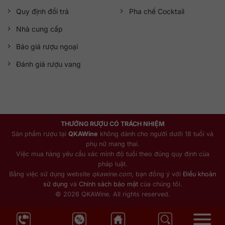
Quy định đổi trả
Pha chế Cocktail
Nhà cung cấp
Báo giá rượu ngoại
Đánh giá rượu vang
THƯỞNG RƯỢU CÓ TRÁCH NHIỆM
Sản phẩm rượu tại
QKAWine
không dành cho người dưới 18 tuổi và
phụ nữ mang thai.
Việc mua hàng yêu cầu xác minh độ tuổi theo đúng quy định của
pháp luật.
Bằng việc sử dụng website
qkawine.com
, bạn đồng ý với
Điều khoản
sử dụng
và
Chính sách bảo mật
của chúng tôi.
© 2026 QKAWine. All rights reserved.