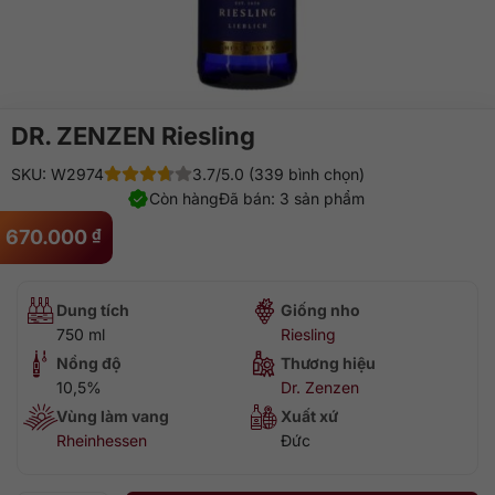
DR. ZENZEN Riesling
SKU: W2974
3.7/5.0 (339 bình chọn)
Còn hàng
Đã bán: 3 sản phẩm
670.000
₫
Dung tích
Giống nho
750 ml
Riesling
Nồng độ
Thương hiệu
10,5%
Dr. Zenzen
Vùng làm vang
Xuất xứ
Rheinhessen
Đức