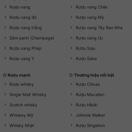
Rượu vang
Rượu vang Chile
Rượu vang đỏ
Rượu vang Mỹ
Rượu vang trắng
Rượu vang Tây Ban Nha
Sâm panh (Champage)
Rượu vang Úc
Rượu vang Pháp
Rượu Soju
Rượu vang Ý
Rượu Sake
Rượu mạnh
Thương hiệu nổi bật
Rượu whisky
Rượu Chivas
Single Malt Whisky
Rượu Macallan
Scotch whisky
Rượu Hibiki
Whiskey Mỹ
Johnnie Walker
Whisky Nhật
Rượu Singleton