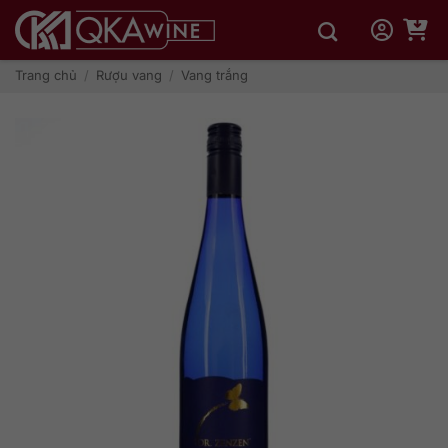
Bỏ
qua
nội
dung
Trang chủ
/
Rượu vang
/
Vang trắng