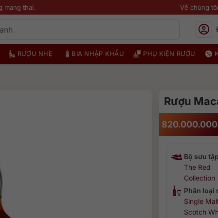
g mang thai.
Về chúng tô
RƯỢU NHẸ
BIA NHẬP KHẨU
PHỤ KIỆN RƯỢU
Rượu Maca
820.000.00
Bộ sưu tậ
The Red
Collection
Phân loại
Single Mal
Scotch Wh