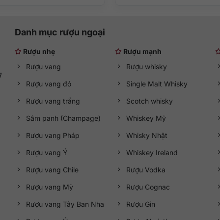
ăm
e malt Scotch whisky
Danh mục rượu ngoại
Rượu nhẹ
Rượu mạnh
l
Rượu vang
Rượu whisky
g
Rượu vang đỏ
Single Malt Whisky
and
Rượu vang trắng
Scotch whisky
lan
Sâm panh (Champage)
Whiskey Mỹ
h hãng tại
QKAWine
Rượu vang Pháp
Whisky Nhật
địa chỉ uy tín là yếu tố then chốt.
Shop rượu ngoại QKAWine
cam k
Rượu vang Ý
Whiskey Ireland
 khẩu và giấy tờ chứng minh nguồn gốc.
Rượu vang Chile
Rượu Vodka
AWine
, bạn sẽ được đảm bảo:
Rượu vang Mỹ
Rượu Cognac
hàng không đúng cam kết.
Rượu vang Tây Ban Nha
Rượu Gin
 nhu cầu cá nhân hoặc quà tặng doanh nghiệp.
iệp để giữ nguyên giá trị chai rượu.