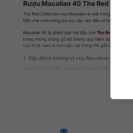
Rượu Macallan 40 The Red Collecti
The Red Collection của Macallan là một trong những bộ sư
Mỗi chai rượu trong bộ sưu tập này đều có tuổi đời ít 
Macallan 40 là phiên bản mở đầu cho
The Red Collectio
trong những thùng gỗ sồi sherry quý hiếm đã tạo ra màu
còn được xem là món báu vật trong thế giới sưu tầm rượu
1. Đặc điểm hương vị của Macallan 40
Ngay từ khi mở nắp, Macallan 40 giải phóng tầng hương 
xuất hiện, tạo sự mềm mại cân bằng với hương gia vị ca
Ở tầng giữa,
whisky
mở ra sự ấm áp của trái cây chín m
sherry lâu năm mới có thể mang lại.
Hậu vị kéo dài, mượt mà với sự lan tỏa của gỗ sồi, ca c
trải nghiệm đầy cảm xúc.
2. Cách thưởng thức Macallan 40 The Red C