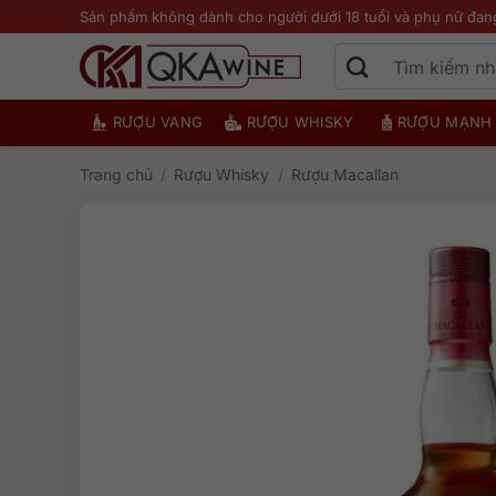
Bỏ
Sản phẩm không dành cho người dưới 18 tuổi và phụ nữ đan
qua
nội
dung
RƯỢU VANG
RƯỢU WHISKY
RƯỢU MẠNH
Trang chủ
/
Rượu Whisky
/
Rượu Macallan