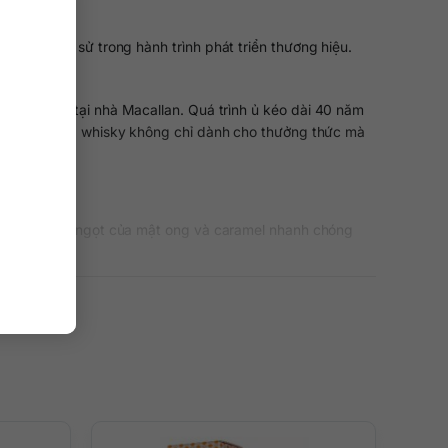
 nghĩa lịch sử trong hành trình phát triển thương hiệu.
hông ngừng.
ợu lâu đời tại nhà Macallan. Quá trình ủ kéo dài 40 năm
. Đây là dòng whisky không chỉ dành cho thưởng thức mà
 sồi già. Vị ngọt của mật ong và caramel nhanh chóng
tế. Đây là sự hòa quyện mà chỉ những thùng gỗ sồi
acallan 40 khiến mỗi ngụm rượu trở thành một hành trình