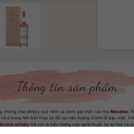
Thông tin sản phẩm
ng những chai whisky quý hiếm và danh giá nhất của nhà
Macallan
. 
t và ủ trong hơn bốn thập kỷ để tạo nên hương vị tinh tế bậc nhất. V
 Scotch whisky
mà còn là biểu tượng của nghệ thuật, sự xa hoa và giá