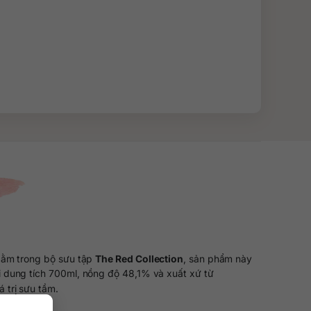
Nằm trong bộ sưu tập
The Red Collection
, sản phẩm này
ới dung tích 700ml, nồng độ 48,1% và xuất xứ từ
 trị sưu tầm.