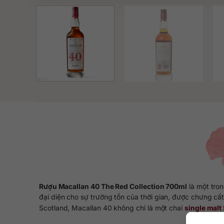
Rượu Macallan 40 The Red Collection 700ml
là một tro
đại diện cho sự trường tồn của thời gian, được chưng cấ
Scotland, Macallan 40 không chỉ là một chai
single malt