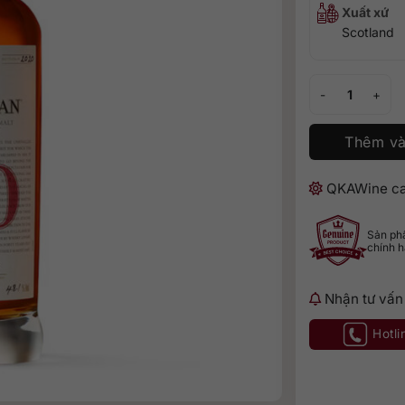
Xuất xứ
Scotland
Rượu Macallan 4
Thêm và
QKAWine ca
Sản p
chính 
Nhận tư vấn
Hotli