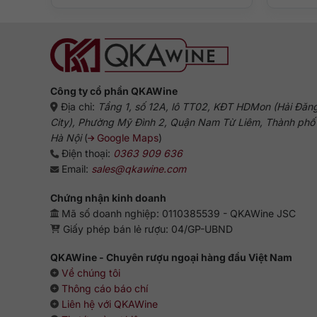
Tuổi rượu
40 n
Phân loại
Singl
Nồng độ
48,1%
Công ty cổ phần QKAWine
Dung tích
700 m
Địa chỉ:
Tầng 1, số 12A, lô TT02, KĐT HDMon (Hải Đăn
City), Phường Mỹ Đình 2, Quận Nam Từ Liêm, Thành phố
Xuất xứ
Scotl
Hà Nội
(
Google Maps
)
Thương hiệu
Macal
Điện thoại:
0363 909 636
Email:
sales@qkawine.com
5. Mua Macallan 40 The Red Collection chín
Chứng nhận kinh doanh
Với một sản phẩm quý hiếm như Macallan 40, việc mua tại 
Mã số doanh nghiệp: 0110385539 - QKAWine JSC
chính hãng, nhập khẩu nguyên chai, có đầy đủ tem nhập
Giấy phép bán lẻ rượu: 04/GP-UBND
Khi lựa chọn mua Macallan 40 The Red Collection tại
QK
QKAWine - Chuyên rượu ngoại hàng đầu Việt Nam
Về chúng tôi
Sản phẩm chính hãng 100%, hoàn tiền nếu phát hiện 
Thông cáo báo chí
Dịch vụ tư vấn tận tình, hỗ trợ chọn lựa phù hợp cho
Liên hệ với QKAWine
Vận chuyển an toàn, nhanh chóng, đóng gói chuyên ngh