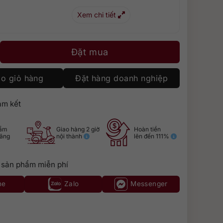
Xem chi tiết
0 The Red Collection 700ml số lượng
Đặt mua
o giỏ hàng
Đặt hàng doanh nghiệp
m kết
hẩm
Giao hàng 2 giờ
Hoàn tiền
hãng
nội thành
lên đến 111%
 sản phẩm miễn phí
ne
Zalo
Messenger