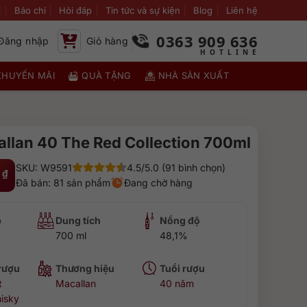
i
Báo chí
Hỏi đáp
Tin tức và sự kiện
Blog
Liên hệ
0363 909 636
Đăng nhập
Giỏ hàng
KHUYẾN MÃI
QUÀ TẶNG
NHÀ SẢN XUẤT
llan 40 The Red Collection 700ml
SKU: W9591
4.5/5.0 (91 bình chọn)
0
₫
Đã bán: 81 sản phẩm
Đang chờ hàng
p
Dung tích
Nồng độ
700 ml
48,1%
 rượu
Thương hiệu
Tuổi rượu
t
Macallan
40 năm
isky