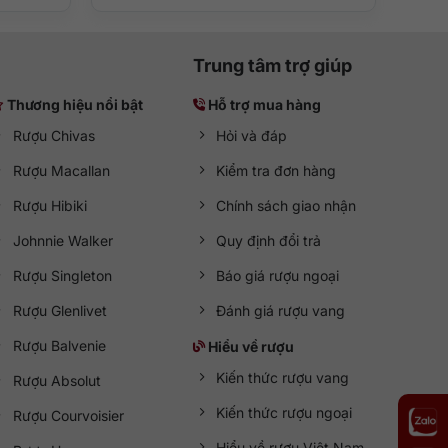
Trung tâm trợ giúp
Thương hiệu nổi bật
Hỗ trợ mua hàng
Rượu Chivas
Hỏi và đáp
Rượu Macallan
Kiểm tra đơn hàng
Rượu Hibiki
Chính sách giao nhận
Johnnie Walker
Quy định đổi trả
Rượu Singleton
Báo giá rượu ngoại
ết mang đến cho khách hàng những chai Macallan
Rượu Glenlivet
Đánh giá rượu vang
Rượu Balvenie
Hiểu về rượu
Kiến thức rượu vang
Rượu Absolut
Kiến thức rượu ngoại
Rượu Courvoisier
Hiểu về rượu Việt Nam