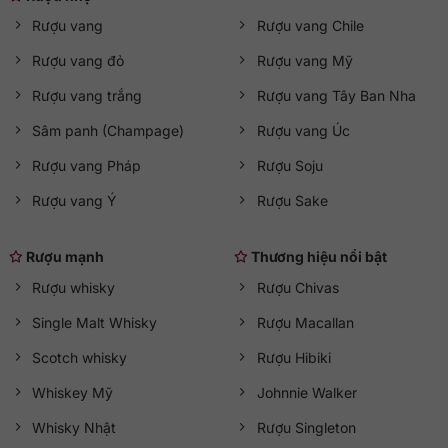
Rượu vang
Rượu vang Chile
Rượu vang đỏ
Rượu vang Mỹ
Rượu Singleton 12 năm
Rượu vang trắng
Rượu vang Tây Ban Nha
3. Sự phát triển rượu Single Malt Scotch
Sâm panh (Champage)
Rượu vang Úc
Whisky Singleton 12
Rượu vang Pháp
Rượu Soju
Single Malt Scotch Whisky of Glen Ord (hay còn được gọi là
Singleton là) có xuất xứ từ nhà máy chưng cất rượu tại cao
Rượu vang Ý
Rượu Sake
nguyên phía bắc của Scotland có tên Glen Ord đến từ
thương hiệu Singleton danh tiếng, đã đạt được nhiều giải
Rượu mạnh
Thương hiệu nổi bật
thưởng ấn tượng.
Rượu whisky
Rượu Chivas
Nổi bật là 2 năm liên tiếp đạt huy chương vàng IWSC với
Single Malt Whisky
Rượu Macallan
hạng mục Whisky mạch nha đơn cất ở độ tuổi dưới 15 năm,
giải Masters tại Scotch Whisky Masters 2011, tổ chức ở
Scotch whisky
Rượu Hibiki
London,…
Whiskey Mỹ
Johnnie Walker
So với các dòng rượu thượng hạng khác, Singleton được
Whisky Nhật
Rượu Singleton
nhà sản xuất ưu ái khi tung ra ba phiên bản hoàn toàn khác