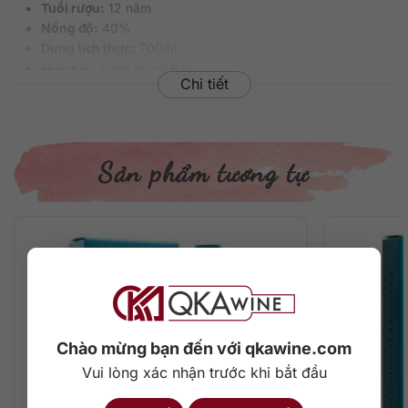
Tuổi rượu:
12 năm
Nồng độ:
40%
Dung tích thực:
700ml
Màu sắc:
Vàng hổ phách
Chi tiết
Cách thưởng thức:
Uống nguyên chất, ướp lạnh, uống
với đá, pha chế cocktail
Quy cách:
6 chai/thùng
Singleton 12 thuộc dòng rượu Whisky mạch nha đơn cất, là
Sản phẩm tương tự
một trong những dòng sản phẩm được ưa chuộng nhất của
thương hiệu Singleton.
Singleton 12 thể hiện phong cách vừa hiện đại vừa cổ điển
với hương vị phong phú, đa dạng nhưng cũng rất đỗi phức
tạp. Sở hữu nồng độ khá cao với 40% nhưng cấu trúc rượu
chắc chắn, vị rượu khá mềm tạo cảm giác tương đối dễ
uống khi lần đầu tiên thưởng thức.
Chào mừng bạn đến với qkawine.com
Thiết kế chai thủy tinh với dáng dẹt rất mới mẻ, mang phong
Vui lòng xác nhận trước khi bắt đầu
cách cổ điển của các loại Whisky Scotland ở thế kỷ 19. Màu
xanh lục bảo làm nổi bật thứ nước màu vàng hổ phách óng