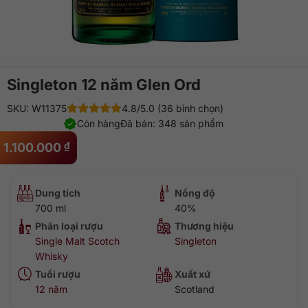
Singleton 12 năm Glen Ord
SKU: W11375
4.8/5.0 (36 bình chọn)
Còn hàng
Đã bán: 348 sản phẩm
1.100.000
₫
Dung tích
Nồng độ
700 ml
40%
Phân loại rượu
Thương hiệu
Single Malt Scotch
Singleton
Whisky
Tuổi rượu
Xuất xứ
12 năm
Scotland