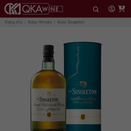
Bỏ
qua
nội
dung
Trang chủ
/
Rượu Whisky
/
Rượu Singleton