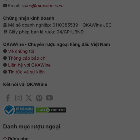
Mức giá của rượu Singleton 12 năm thay đổi phụ thuộc vào
Email:
sales@qkawine.com
nhiều yếu tố như nhà phân phối, thời điểm bán,.. và thường
sẽ dao động với mức từ
1.000.000 – 1.500.000 VNĐ
/ 1 chai
Chứng nhận kinh doanh
dung tích 700ml.
Mã số doanh nghiệp: 0110385539 - QKAWine JSC
Giấy phép bán lẻ rượu: 04/GP-UBND
Tại Cửa hàng Rượu Ngoại QKAWine, rượu Singleton 12 Years
chính hãng được phân phối với giá 1.100.000 VNĐ/ chai
QKAWine - Chuyên rượu ngoại hàng đầu Việt Nam
700ml. Nếu quý khách có nhu cầu, hãy liên hệ ngay theo số
Về chúng tôi
Hotline/Zalo: 0363.909.636
để được QKAWine tư vấn và
Thông cáo báo chí
hỗ trợ đặt hàng nhé!
Liên hệ với QKAWine
Tin tức và sự kiện
Kết nối với QKAWine
Danh mục rượu ngoại
Rượu nhẹ